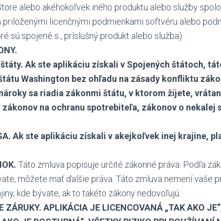
 Store alebo akéhokoľvek iného produktu alebo služby spol
dia priloženými licenčnými podmienkami softvéru alebo po
oré sú spojené s , príslušný produkt alebo služba).
ONY.
štáty. Ak ste aplikáciu získali v Spojených štátoch, tát
tátu Washington bez ohľadu na zásady konfliktu záko
nároky sa riadia zákonmi štátu, v ktorom žijete, vrát
 zákonov na ochranu spotrebiteľa, zákonov o nekalej s
. Ak ste aplikáciu získali v akejkoľvek inej krajine, p
NOK.
Táto zmluva popisuje určité zákonné práva. Podľa zák
ývate, môžete mať ďalšie práva. Táto zmluva nemení vaše 
ajiny, kde bývate, ak to takéto zákony nedovoľujú.
 ZÁRUKY. APLIKÁCIA JE LICENCOVANÁ „TAK AKO JE“