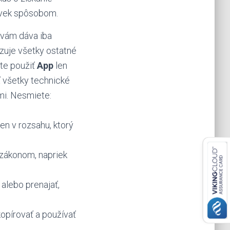
oľvek spôsobom.
 vám dáva iba
zuje všetky ostatné
te použiť
App
len
ť všetky technické
mi. Nesmiete:
len v rozsahu, ktorý
 zákonom, napriek
 alebo prenajať,
opírovať a používať