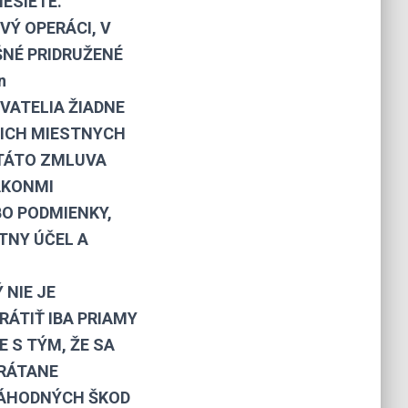
NESIETE.
VÝ OPERÁCI, V
UŠNÉ PRIDRUŽENÉ
n
VATELIA ŽIADNE
ŠICH MIESTNYCH
 TÁTO ZMLUVA
ÁKONMI
BO PODMIENKY,
TNY ÚČEL A
 NIE JE
ÁTIŤ IBA PRIAMY
E S TÝM, ŽE SA
VRÁTANE
NÁHODNÝCH ŠKOD