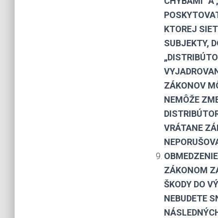
CHYBAMI“ A 
POSKYTOVATE
KTOREJ SIET
SUBJEKTY, D
„DISTRIBÚTO
VYJADROVANI
ZÁKONOV MÔ
NEMÔŽE ZME
DISTRIBÚTO
VRÁTANE ZÁ
NEPORUŠOVA
OBMEDZENIE 
ZÁKONOM ZA
ŠKODY DO VÝ
NEBUDETE S
NÁSLEDNÝCH