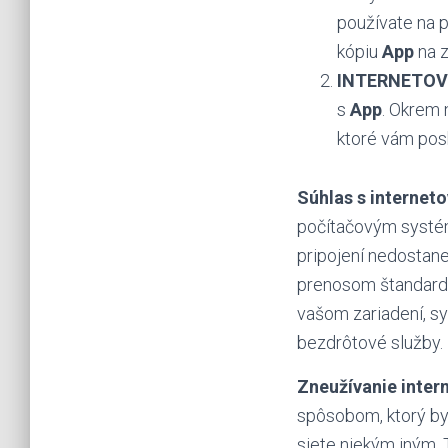
používate na p
kópiu
App
na z
INTERNETOV
s
App
. Okrem 
ktoré vám pos
Súhlas s internet
počítačovým systém
pripojení nedosta
prenosom štandardný
vašom zariadení, s
bezdrôtové služby.
Zneužívanie inter
spôsobom, ktorý by 
siete niekým iným. 