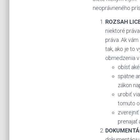
neoprávneného prís
ROZSAH LICE
niektoré práv
práva. Ak vám
tak, ako je to
obmedzenia 
obísť ak
spätne a
zákon na
urobiť vi
tomuto o
zverejniť
prenajať 
DOKUMENTÁC
dokumentáciu 