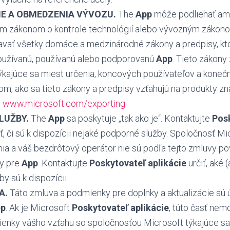
E A OBMEDZENIA VÝVOZU.
The
App
môže podliehať am
 zákonom o kontrole technológií alebo vývozným zákon
avať všetky domáce a medzinárodné zákony a predpisy, kto
oužívanú, používanú alebo podporovanú
App
. Tieto zákony
kajúce sa miest určenia, koncových používateľov a konečn
om, ako sa tieto zákony a predpisy vzťahujú na produkty zn
i
www.microsoft.com/exporting
.
LUŽBY.
The
App
sa poskytuje „tak ako je“. Kontaktujte
Pos
iť, či sú k dispozícii nejaké podporné služby. Spoločnosť M
ia a váš bezdrôtový operátor nie sú podľa tejto zmluvy po
y pre
App
. Kontaktujte
Poskytovateľ aplikácie
určiť, aké 
y sú k dispozícii.
A.
Táto zmluva a podmienky pre doplnky a aktualizácie sú
pp
. Ak je Microsoft
Poskytovateľ aplikácie
, túto časť nem
enky vášho vzťahu so spoločnosťou Microsoft týkajúce sa 