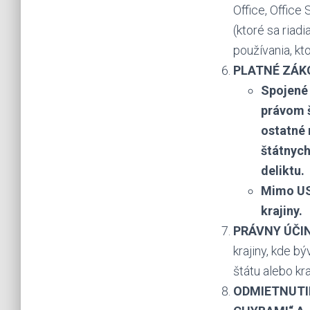
Office, Office
(ktoré sa ria
používania, kt
PLATNÉ ZÁK
Spojené 
právom š
ostatné 
štátnych
deliktu.
Mimo USA
krajiny.
PRÁVNY ÚČI
krajiny, kde b
štátu alebo kr
ODMIETNUTIE