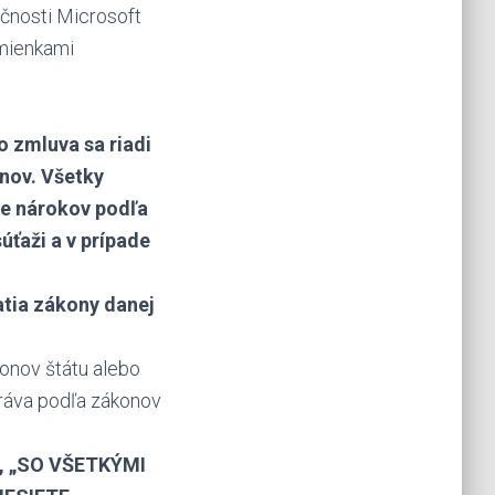
očnosti Microsoft
dmienkami
o zmluva sa riadi
nov. Všetky
ane nárokov podľa
úťaži a v prípade
latia zákony danej
onov štátu alebo
práva podľa zákonov
, „SO VŠETKÝMI