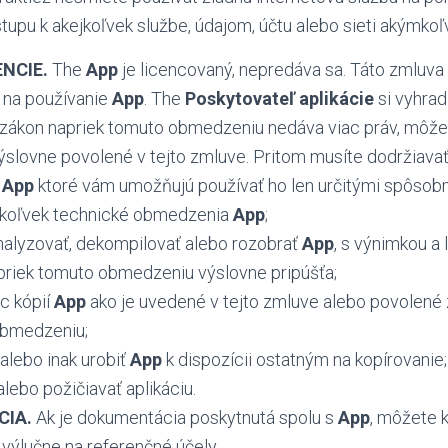
tupu k akejkoľvek službe, údajom, účtu alebo sieti akýmk
NCIE.
The
App
je licencovaný, nepredáva sa. Táto zmluva
a na používanie
App
. The
Poskytovateľ aplikácie
si vyhrad
 zákon napriek tomuto obmedzeniu nedáva viac práv, môže
 výslovne povolené v tejto zmluve. Pritom musíte dodržiava
v
App
ktoré vám umožňujú používať ho len určitými spôsob
ékoľvek technické obmedzenia
App
;
nalyzovať, dekompilovať alebo rozobrať
App
, s výnimkou a 
priek tomuto obmedzeniu výslovne pripúšťa;
ac kópií
App
ako je uvedené v tejto zmluve alebo povolené
bmedzeniu;
 alebo inak urobiť
App
k dispozícii ostatným na kopírovanie;
alebo požičiavať aplikáciu.
IA.
Ak je dokumentácia poskytnutá spolu s
App
, môžete k
výlučne na referenčné účely.