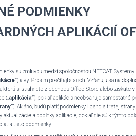
NÉ PODMIENKY
RDNÝCH APLIKÁCIÍ OF
dmienky sú zmluvou medzi spoločnosťou NETCAT Systemy
ikácie”
) a vy. Prosím prečítajte si ich. Vzťahujú sa na dopln
u, ktorú si stiahnete z obchodu Office Store alebo získate 
ce („
aplikácia”
), pokiaľ aplikácia neobsahuje samostatné 
trany”
). Ak áno, budú platiť podmienky licencie tretej stran
y aktualizácie a doplnky aplikácie, pokiaľ nie sú k týmto p
platia tieto podmienky.