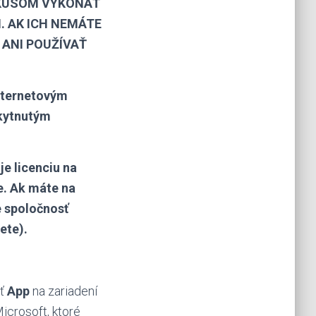
OKUSOM VYKONAŤ
. AK ICH NEMÁTE
 ANI POUŽÍVAŤ
nternetovým
skytnutým
e licenciu na
e. Ak máte na
e spoločnosť
ete).
ať
App
na zariadení
icrosoft, ktoré