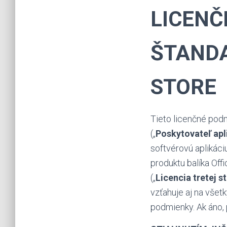
LICENČ
ŠTANDA
STORE
Tieto licenčné po
(„
Poskytovateľ apl
softvérovú aplikáci
produktu balíka Offi
(„
Licencia tretej s
vzťahuje aj na všetk
podmienky. Ak áno, 