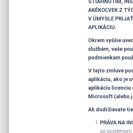
STIAHNUTÍM, IN
AKÉKOĽVEK Z TÝ
V ÚMYSLE PRIJAŤ
APLIKÁCIU.
Okrem vyššie uved
službám, vaše pou
podmienkam použí
V tejto zmluve po
aplikáciu, ako je 
aplikáciu licenciu
Microsoft (alebo j
Ak dodržiavate ti
PRÁVA NA IN
so systémom W