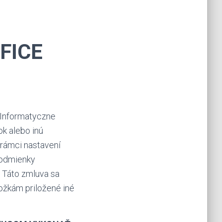
FICE
 Informatyczne
ok alebo inú
v rámci nastavení
podmienky
y. Táto zmluva sa
oložkám priložené iné