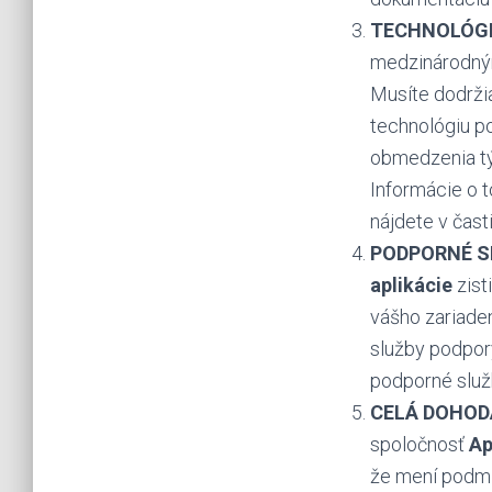
TECHNOLÓGI
medzinárodným
Musíte dodrži
technológiu p
obmedzenia tý
Informácie o t
nájdete v čast
PODPORNÉ S
aplikácie
zist
vášho zariaden
služby podpor
podporné služb
CELÁ DOHOD
spoločnosť
A
že mení podmi