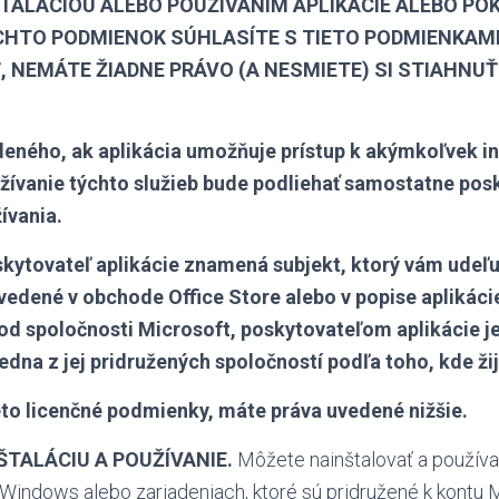
ŠTALÁCIOU ALEBO POUŽÍVANÍM APLIKÁCIE ALEBO P
CHTO PODMIENOK SÚHLASÍTE S TIETO PODMIENKAMI
, NEMÁTE ŽIADNE PRÁVO (A NESMIETE) SI STIAHNUŤ
eného, ak aplikácia umožňuje prístup k akýmkoľvek i
žívanie týchto služieb bude podliehať samostatne po
vania.
skytovateľ aplikácie znamená subjekt, ktorý vám udeľuj
uvedené v obchode Office Store alebo v popise aplikáci
 od spoločnosti Microsoft, poskytovateľom aplikácie j
edna z jej pridružených spoločností podľa toho, kde žij
eto licenčné podmienky, máte práva uvedené nižšie.
ŠTALÁCIU A POUŽÍVANIE.
Môžete nainštalovať a použív
indows alebo zariadeniach, ktoré sú pridružené k kontu M