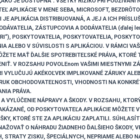
„AKO JE DOSTUPNÁ“. VŠETKY RIZIKO PRI POUŽÍVANÍ 
Ľ APLIKÁCIE V MENE SEBA, MICROSOFT, BEZDRÔTO
I JE APLIKÁCIA DISTRIBUOVANÁ, A JEJ A ICH PRÍSL
ODÁVATELIA, ZÁSTUPCOVIA A DODÁVATELIA (ďalej le
RI“), POSKYTOVATELIA, POSKYTOVATELIA, POSKYTO
A ALEBO V SÚVISLOSTI S APLIKÁCIOU. V RÁMCI VA
ŽETE MAŤ ĎALŠIE SPOTREBITEĽSKÉ PRÁVA, KTORÉ
NIŤ. V ROZSAHU POVOLEnom VAŠIMI MIESTNYMI Z
RI VYLUČUJÚ AKÉKOĽVEK IMPLIKOVANÉ ZÁRUKY ALE
RUK OBCHODOVATEĽNOSTI, VHODNOSTI NA KONKRÉ
NIA PRÁVA.
A VYLÚČENIE NÁPRAVY A ŠKODY. V ROZSAHU, KTORÝ
KÁZANÉ, OD POSKYTOVATEĽA APLIKÁCIE MÔŽETE VR
ŠKY, KTORÉ STE ZA APLIKÁCIU ZAPLATILI. SÚHLASÍT
NAŽOVAŤ O NÁHRADU ŽIADNEHO ĎALŠIEHO ŠKODY, 
, STRATY ZISKU, ŠPECIÁLNYCH, NEPRIAME ALEBO 