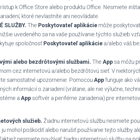
rístup k Office Store alebo produktu Office. Nesmiete inšta
ariadení, ktoré nevlastníte ani neovládate.
É SLUŽBY.
The
Poskytovateľ aplikácie
môže poskytovať 
nižšie uvedeného sa na vaše používanie týchto služieb vz
kytuje spoločnosť
Poskytovateľ aplikácie
a/alebo váš be
ovými alebo bezdrôtovými službami.
The
App
sa môžu pri
om cez internetovú a/alebo bezdrôtovú sieť. V niektorýc
nete samostatné upozornenie. Pomocou
App
funguje ako vá
ch informácií o zariadení (vrátane, ale nie výlučne, techn
ystéme a
App
softvér a periférne zariadenia) pre interneto
netových služieb.
Žiadnu internetovú službu nesmiete pou
ju mohol poškodiť alebo narušiť používanie tejto služby a
Taktiež nesmiete používať žiadnu internetovú službu na po