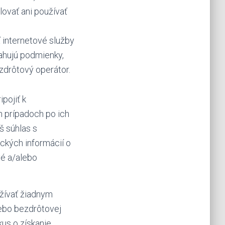
lovať ani používať
internetové služby
ťahujú podmienky,
zdrôtový operátor.
pojiť k
h prípadoch po ich
š súhlas s
ických informácií o
vé a/alebo
žívať žiadnym
lebo bezdrôtovej
kus o získanie