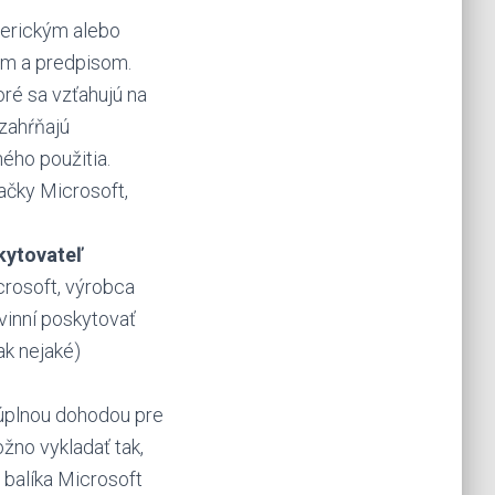
erickým alebo
om a predpisom.
ré sa vzťahujú na
 zahŕňajú
ého použitia.
ačky Microsoft,
kytovateľ
icrosoft, výrobca
vinní poskytovať
(ak nejaké)
 úplnou dohodou pre
ožno vykladať tak,
balíka Microsoft