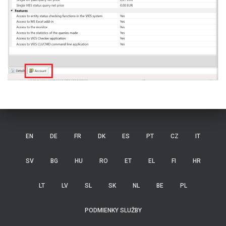
EN
DE
FR
DK
ES
PT
CZ
IT
SV
BG
HU
RO
ET
EL
FI
HR
LT
LV
SL
SK
NL
BE
PL
PODMIENKY SLUŽBY