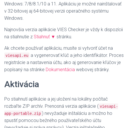
Windows: 7/8/8.1/10 a 11. Aplikáciu je možné nainštalovať
v 32-bitovej aj 64-bitovej verzii operačného systému
Windows.
Najnovšia verzia aplikácie VIES Checker je vždy k dispozícii
na stiahnutie z
Stiahnuť ▼
stránku.
Ak chcete používať aplikáciu, musíte si vytvoriť účet na
a vygenerovať kľúč a jeho identifikátor. Proces
viesapi.eu
registrácie a nastavenia účtu, ako aj generovanie kľúčov je
popísaný na stránke
Dokumentácia
webovej stránky.
Aktivácia
Po stiahnutí aplikácie a jej uložení na lokálny počítač
rozbaľte ZIP archív.
Prenosná verzia aplikácie (
viesapi-
) nevyžaduje inštaláciu a možno ho
app-portable.zip
spustiť pomocou bežného používateľského účtu
(nevyžaduje si práva správcu).
Verzia inštalačného