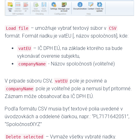
– umožňuje vybrať textový súbor v
Load file
CSV
formát. Formát riadku je vatEU [, názov spoločnosti], kde:
– IČ DPH EÚ, na základe ktorého sa bude
vatEU
vykonávať overenie subjektu,
- Názov spoločnosti (voliteľné)
companyName
V prípade súboru CSV,
pole je povinné a
vatEU
pole je voliteľné pole a nemusí byť prítomné.
companyName
Záznam môže obsahovať iba IČ DPH EÚ.
Podľa formátu CSV musia byť textové polia uvedené v
úvodzovkách a oddelené čiarkou, napr.: “PL7171642051”,
“SpoločnosťXYZ”
– Vymaže všetky vybraté riadky.
Delete selected