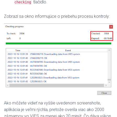
tlačidlo.
checking
Zobrazí sa okno informujúce o priebehu procesu kontroly:
Ako môžete vidieť na vyššie uvedenom screenshote,
aplikácia je veľmi rýchla, pretože overila viac ako 2000
záznamov vo VIES za menej ako 20 minút. Čo dáva výkon