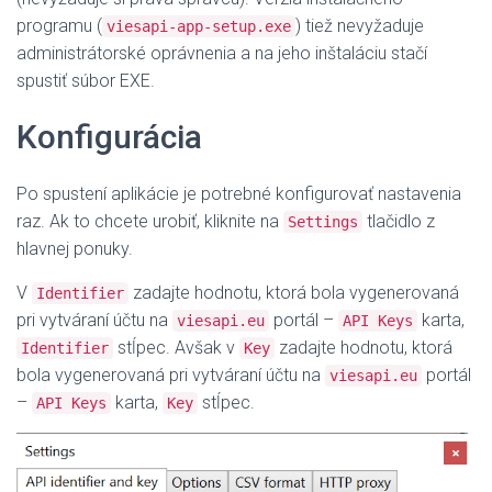
programu (
) tiež nevyžaduje
viesapi-app-setup.exe
administrátorské oprávnenia a na jeho inštaláciu stačí
spustiť súbor EXE.
Konfigurácia
Po spustení aplikácie je potrebné konfigurovať nastavenia
raz. Ak to chcete urobiť, kliknite na
tlačidlo z
Settings
hlavnej ponuky.
V
zadajte hodnotu, ktorá bola vygenerovaná
Identifier
pri vytváraní účtu na
portál –
karta,
viesapi.eu
API Keys
stĺpec. Avšak v
zadajte hodnotu, ktorá
Identifier
Key
bola vygenerovaná pri vytváraní účtu na
portál
viesapi.eu
–
karta,
stĺpec.
API Keys
Key