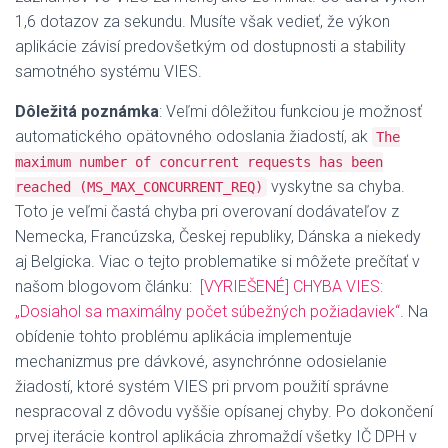
1,6 dotazov za sekundu. Musíte však vedieť, že výkon
aplikácie závisí predovšetkým od dostupnosti a stability
samotného systému VIES.
Dôležitá poznámka
:
Veľmi dôležitou funkciou je možnosť
automatického opätovného odoslania žiadostí, ak
The
maximum number of concurrent requests has been
vyskytne sa chyba.
reached (MS_MAX_CONCURRENT_REQ)
Toto je veľmi častá chyba pri overovaní dodávateľov z
Nemecka, Francúzska, Českej republiky, Dánska a niekedy
aj Belgicka.
Viac o tejto problematike si môžete prečítať v
našom blogovom článku:
[VYRIEŠENÉ] CHYBA VIES:
„Dosiahol sa maximálny počet súbežných požiadaviek“
.
Na
obídenie tohto problému aplikácia implementuje
mechanizmus pre dávkové, asynchrónne odosielanie
žiadostí, ktoré systém VIES pri prvom použití správne
nespracoval z dôvodu vyššie opísanej chyby.
Po dokončení
prvej iterácie kontrol aplikácia zhromaždí všetky IČ DPH v