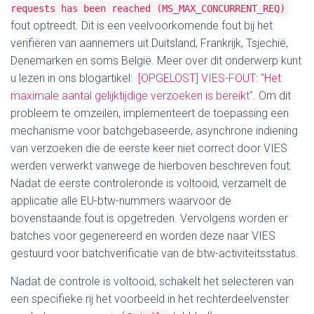
requests has been reached (MS_MAX_CONCURRENT_REQ)
fout optreedt.
Dit is een veelvoorkomende fout bij het
verifiëren van aannemers uit Duitsland, Frankrijk, Tsjechië,
Denemarken en soms België.
Meer over dit onderwerp kunt
u lezen in ons blogartikel:
[OPGELOST] VIES-FOUT: "Het
maximale aantal gelijktijdige verzoeken is bereikt"
.
Om dit
probleem te omzeilen, implementeert de toepassing een
mechanisme voor batchgebaseerde, asynchrone indiening
van verzoeken die de eerste keer niet correct door VIES
werden verwerkt vanwege de hierboven beschreven fout.
Nadat de eerste controleronde is voltooid, verzamelt de
applicatie alle EU-btw-nummers waarvoor de
bovenstaande fout is opgetreden. Vervolgens worden er
batches voor gegenereerd en worden deze naar VIES
gestuurd voor batchverificatie van de btw-activiteitsstatus.
Nadat de controle is voltooid, schakelt het selecteren van
een specifieke rij het voorbeeld in het rechterdeelvenster