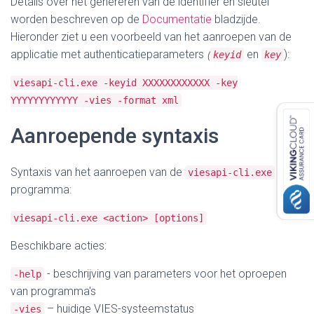
Details over het genereren van de identifier en sleutel
worden beschreven op de
Documentatie
bladzijde.
Hieronder ziet u een voorbeeld van het aanroepen van de
applicatie met authenticatieparameters
(
en
):
keyid
key
viesapi-cli.exe -keyid XXXXXXXXXXXX -key
YYYYYYYYYYYY -vies -format xml
Aanroepende syntaxis
Syntaxis van het aanroepen van de
viesapi-cli.exe
programma:
viesapi-cli.exe <action>
[options]
Beschikbare acties:
- beschrijving van parameters voor het oproepen
-help
van programma's
– huidige VIES-systeemstatus
-vies