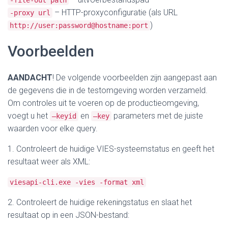
-file-out path
– HTTP-proxyconfiguratie (als URL
-proxy url
)
http://user:password@hostname:port
Voorbeelden
AANDACHT
! De volgende voorbeelden zijn aangepast aan
de gegevens die in de testomgeving worden verzameld.
Om controles uit te voeren op de productieomgeving,
voegt u het
en
parameters met de juiste
–keyid
–key
waarden voor elke query.
1. Controleert de huidige VIES-systeemstatus en geeft het
resultaat weer als XML:
viesapi-cli.exe -vies -format xml
2. Controleert de huidige rekeningstatus en slaat het
resultaat op in een JSON-bestand: