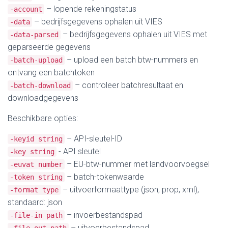
– lopende rekeningstatus
-account
– bedrijfsgegevens ophalen uit VIES
-data
– bedrijfsgegevens ophalen uit VIES met
-data-parsed
geparseerde gegevens
– upload een batch btw-nummers en
-batch-upload
ontvang een batchtoken
– controleer batchresultaat en
-batch-download
downloadgegevens
Beschikbare opties:
– API-sleutel-ID
-keyid string
- API sleutel
-key string
– EU-btw-nummer met landvoorvoegsel
-euvat number
– batch-tokenwaarde
-token string
– uitvoerformaattype (json, prop, xml),
-format type
standaard: json
– invoerbestandspad
-file-in path
– uitvoerbestandspad