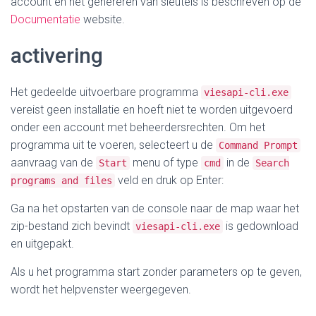
account en het genereren van sleutels is beschreven op de
Documentatie
website.
activering
Het gedeelde uitvoerbare programma
viesapi-cli.exe
vereist geen installatie en hoeft niet te worden uitgevoerd
onder een account met beheerdersrechten. Om het
programma uit te voeren, selecteert u de
Command Prompt
aanvraag van de
menu of type
in de
Start
cmd
Search
veld en druk op Enter:
programs and files
Ga na het opstarten van de console naar de map waar het
zip-bestand zich bevindt
is gedownload
viesapi-cli.exe
en uitgepakt.
Als u het programma start zonder parameters op te geven,
wordt het helpvenster weergegeven.