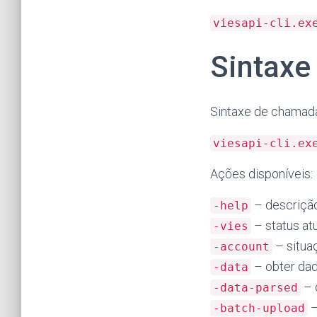
viesapi-cli.ex
Sintaxe
Sintaxe de chamad
viesapi-cli.ex
Ações disponíveis:
– descriçã
-help
– status at
-vies
– situa
-account
– obter da
-data
– 
-data-parsed
–
-batch-upload