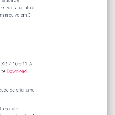
omática de
 seu status atual
um arquivo em 3
P, 7, 10 e 11. A
site
Download
dade de criar uma
a no site