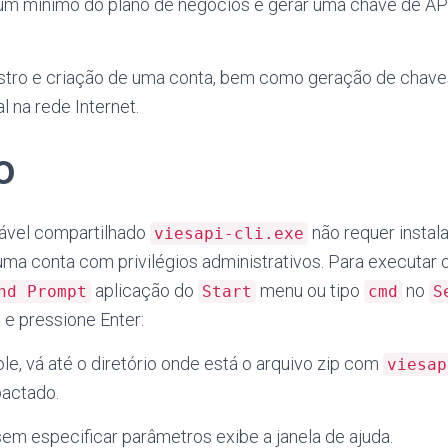
r um mínimo do plano de negócios e gerar uma chave de API
stro e criação de uma conta, bem como geração de chaves,
l na rede Internet.
o
ável compartilhado
não requer instal
viesapi-cli.exe
ma conta com privilégios administrativos. Para executar 
aplicação do
menu ou tipo
no
nd Prompt
Start
cmd
S
e pressione Enter:
ole, vá até o diretório onde está o arquivo zip com
viesap
actado.
sem especificar parâmetros exibe a janela de ajuda.