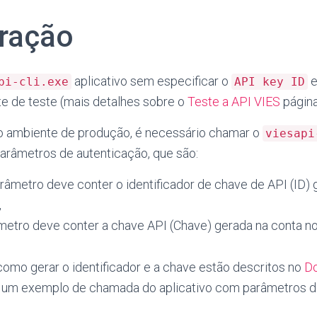
ração
aplicativo sem especificar o
pi-cli.exe
API key ID
te de teste (mais detalhes sobre o
Teste a API VIES
página
o ambiente de produção, é necessário chamar o
viesapi
arâmetros de autenticação, que são:
râmetro deve conter o identificador de chave de API (ID) 
,
etro deve conter a chave API (Chave) gerada na conta no 
como gerar o identificador e a chave estão descritos no
D
á um exemplo de chamada do aplicativo com parâmetros d