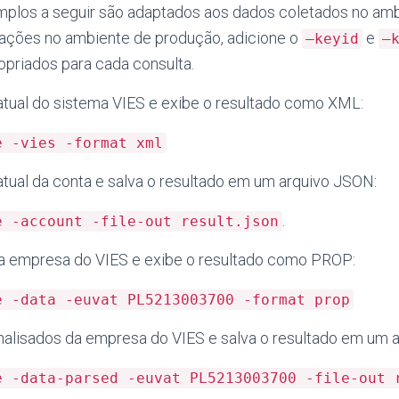
mplos a seguir são adaptados aos dados coletados no amb
icações no ambiente de produção, adicione o
e
–keyid
–
opriados para cada consulta.
s atual do sistema VIES e exibe o resultado como XML:
e -vies -format xml
s atual da conta e salva o resultado em um arquivo JSON:
.
e -account -file-out result.json
da empresa do VIES e exibe o resultado como PROP:
e -data -euvat PL5213003700 -format prop
analisados da empresa do VIES e salva o resultado em um 
e -data-parsed -euvat PL5213003700 -file-out 