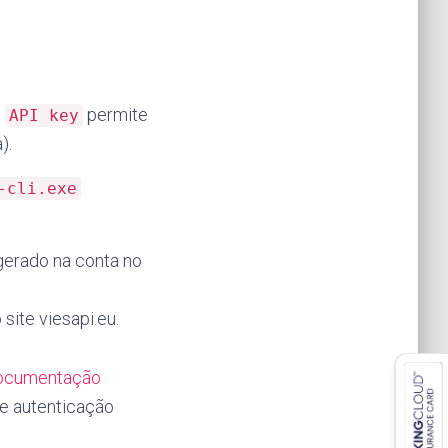
e
permite
API key
).
-cli.exe
gerado na conta no
site viesapi.eu.
ocumentação
e autenticação