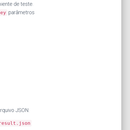
iente de teste.
parâmetros
key
arquivo JSON:
result.json