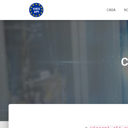
CASA
NO
C