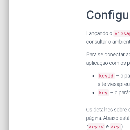
Configu
Lançando o
viesa
consultar o ambien
Para se conectar a
aplicação com os p
– o pa
keyid
site viesapi.eu
– o parâm
key
Os detalhes sobre 
página. Abaixo est
(
e
):
keyid
key