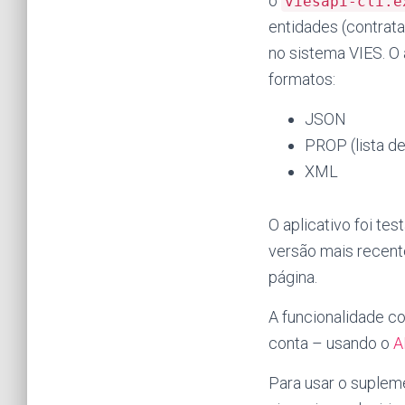
o
viesapi-cli.e
entidades (contrat
no sistema VIES. O
formatos:
JSON
PROP (lista d
XML
O aplicativo foi t
versão mais recent
página.
A funcionalidade c
conta – usando o
A
Para usar o suplem