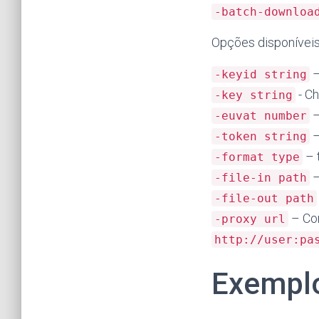
-batch-downloa
Opções disponíveis
–
-keyid string
- C
-key string
–
-euvat number
–
-token string
– t
-format type
–
-file-in path
-file-out path
– Co
-proxy url
http://user:pa
Exempl