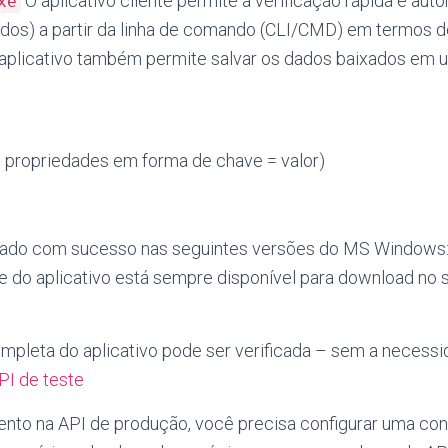
O aplicativo cliente permite a verificação rápida e aut
xe
ados) a partir da linha de comando (CLI/CMD) em termos de
 aplicativo também permite salvar os dados baixados em 
e propriedades em forma de chave = valor)
estado com sucesso nas seguintes versões do MS Windows: X
e do aplicativo está sempre disponível para download no 
ompleta do aplicativo pode ser verificada – sem a necessi
PI de teste
ento na API de produção, você precisa configurar uma cont