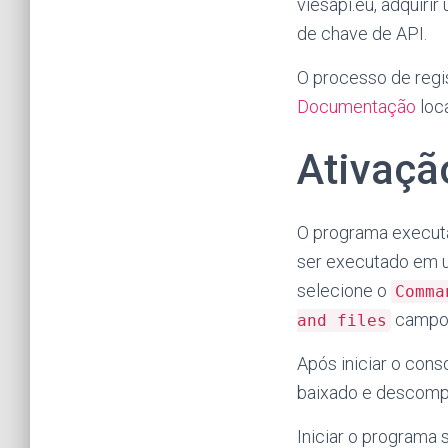
viesapi.eu, adquiri
de chave de API.
O processo de regi
Documentação
loca
Ativaçã
O programa execut
ser executado em u
selecione o
Comma
campo 
and files
Após iniciar o cons
baixado e descomp
Iniciar o programa 