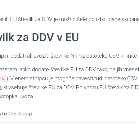
anih EU številk za DDV je možno šele po izbiri dane skupine
vilk za DDV v EU
upini dodati ali uvoziti številke NIP iz datoteke CSV, klikni
aterem lahko dodate številke EU za DDV tako, da jih vnesete 
). V enem stolpcu je mogoče navesti tudi datoteko CSV
 v
), ki vsebuje številke EU za DDV. Po vnosu EU številk za DD
stopka uvoza.