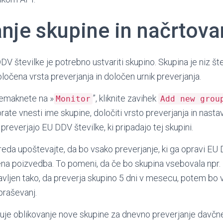
anje skupine in načrtova
V številke je potrebno ustvariti skupino. Skupina je niz šte
ločena vrsta preverjanja in določen urnik preverjanja.
premaknete na »
”, kliknite zavihek
Monitor
Add new grou
ate vnesti ime skupine, določiti vrsto preverjanja in nastavi
preverjajo EU DDV številke, ki pripadajo tej skupini.
reda upoštevajte, da bo vsako preverjanje, ki ga opravi EU
na poizvedba. To pomeni, da če bo skupina vsebovala npr. 
tavljen tako, da preverja skupino 5 dni v mesecu, potem bo
praševanj.
zuje oblikovanje nove skupine za dnevno preverjanje davč