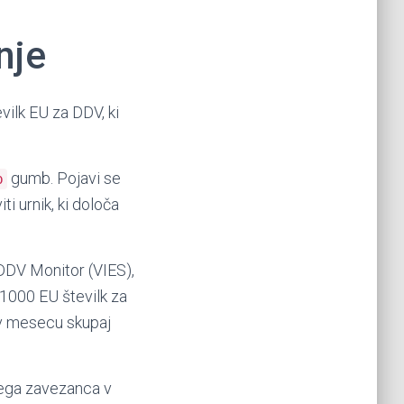
nje
vilk EU za DDV, ki
gumb. Pojavi se
p
ti urnik, ki določa
 DDV Monitor (VIES),
1000 EU številk za
 v mesecu skupaj
nega zavezanca v