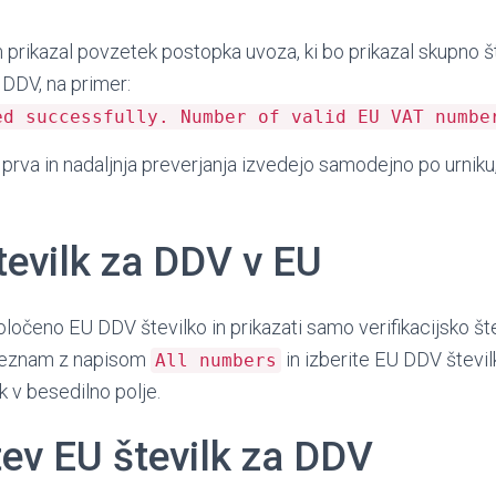
prikazal povzetek postopka uvoza, ki bo prikazal skupno 
 DDV, na primer:
ed successfully. Number of valid EU VAT numbe
 prva in nadaljnja preverjanja izvedejo samodejno po urnik
tevilk za DDV v EU
oločeno EU DDV številko in prikazati samo verifikacijsko šte
i seznam z napisom
in izberite EU DDV števil
All numbers
k v besedilno polje.
tev EU številk za DDV