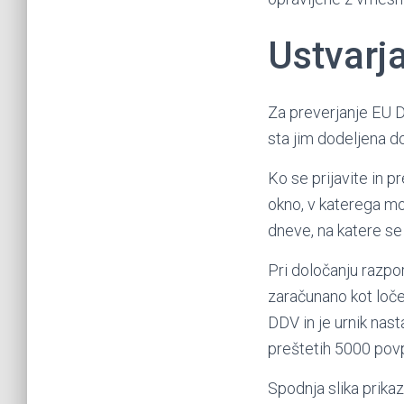
Ustvarj
Za preverjanje EU DD
sta jim dodeljena do
Ko se prijavite in 
okno, v katerega mor
dneve, na katere se 
Pri določanju razpo
zaračunano kot loče
DDV in je urnik nas
preštetih 5000 pov
Spodnja slika prika