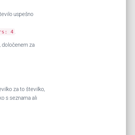
število uspešno
.
rs: 4
u, določenem za
vilko za to številko,
ko s seznama ali