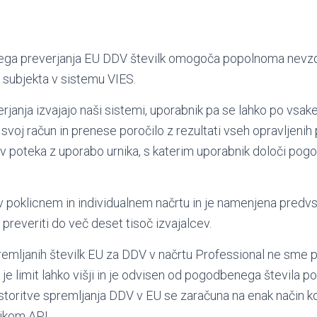
ega preverjanja EU DDV številk omogoča popolnoma nevz
 subjekta v sistemu VIES.
erjanja izvajajo naši sistemi, uporabnik pa se lahko po vsak
v svoj račun in prenese poročilo z rezultati vseh opravljenih 
 poteka z uporabo urnika, s katerim uporabnik določi pogo
o v poklicnem in individualnem načrtu in je namenjena predv
reveriti do več deset tisoč izvajalcev.
remljanih številk EU za DDV v načrtu Professional ne sme p
h je limit lahko višji in je odvisen od pogodbenega števila 
storitve spremljanja DDV v EU se zaračuna na enak način k
ikom API.