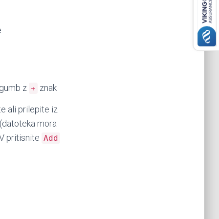
.
te gumb z
znak
+
ali prilepite iz
 (datoteka mora
V pritisnite
Add