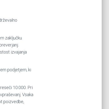
drževalno
em zaključku
preverjanj.
stost izvajanja
sem podjetjem, ki
reseči 10.000. Pri
povpraševanj. Vsaka
ot poizvedbe,