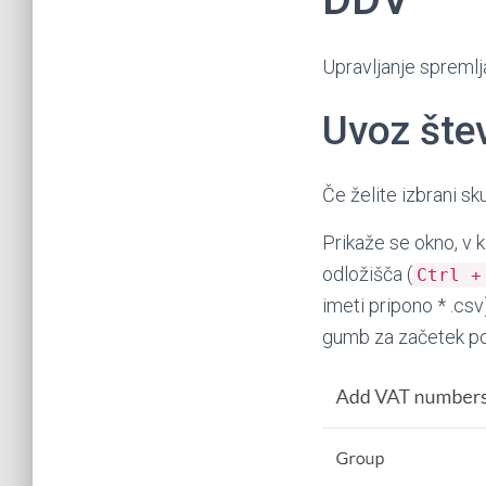
Upravljanje spremlj
Uvoz šte
Če želite izbrani sk
Prikaže se okno, v k
odložišča (
Ctrl +
imeti pripono * .csv
gumb za začetek po