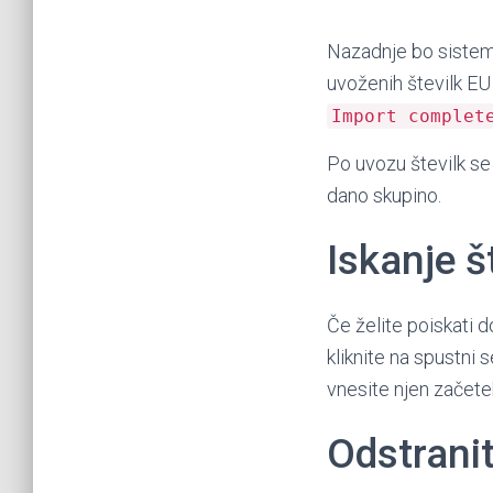
Nazadnje bo sistem 
uvoženih številk EU
Import complet
Po uvozu številk se
dano skupino.
Iskanje š
Če želite poiskati d
kliknite na spustn
vnesite njen začete
Odstrani