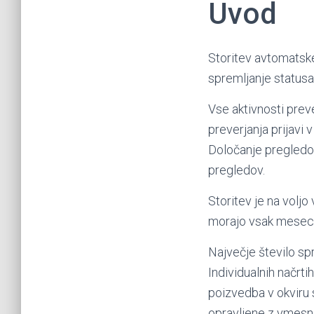
Uvod
Storitev avtomatsk
spremljanje statusa
Vse aktivnosti prev
preverjanja prijavi 
Določanje pregledov
pregledov.
Storitev je na volj
morajo vsak mesec p
Največje število sp
Individualnih načrti
poizvedba v okviru 
opravljene z vmesn