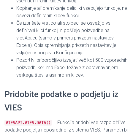
vseh definiranih klicev funkcij.
Kopiranje ali premikanje celic, ki vsebujejo funkcije, ne
osveži definiranih klicev funkcij.
Če izbrišete vrstico ali stolpec, se osvežijo vsi
definirani klici funkcij in pošljejo poizvedbe na
viesApi.eu (samo v primeru privzetih nastavitev
Excela). Opis spreminjanja privzetih nastavitev je
vključen v poglavju Konfiguracija.
Pozor! Ni priporočljivo izvajati več kot 500 vzporednih
poizvedb, ker ima Excel težave z obravnavanjem
velikega števila asinhronih klicev.
Pridobite podatke o podjetju iz
VIES
– Funkcija pridobi vse razpoložljive
VIESAPI.VIES.DATA()
podatke podjetja neposredno iz sistema VIES. Parametri bi