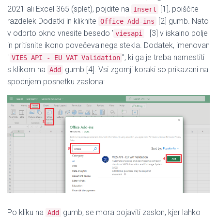
2021 ali Excel 365 (splet), pojdite na
[1], poiščite
Insert
razdelek Dodatki in kliknite
[2] gumb. Nato
Office
Add-ins
v odprto okno vnesite besedo '
′ [3] v iskalno polje
viesapi
in pritisnite ikono povečevalnega stekla. Dodatek, imenovan
"
”, ki ga je treba namestiti
VIES API - EU VAT Validation
s klikom na
gumb [4]. Vsi zgornji koraki so prikazani na
Add
spodnjem posnetku zaslona:
Po kliku na
gumb, se mora pojaviti zaslon, kjer lahko
Add