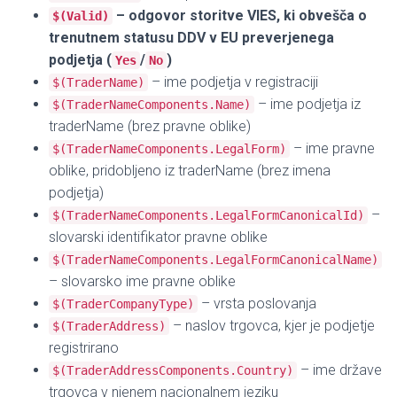
– odgovor storitve VIES, ki obvešča o
$(Valid)
trenutnem statusu DDV v EU preverjenega
podjetja (
/
)
Yes
No
– ime podjetja v registraciji
$(TraderName)
– ime podjetja iz
$(TraderNameComponents.Name)
traderName (brez pravne oblike)
– ime pravne
$(TraderNameComponents.LegalForm)
oblike, pridobljeno iz traderName (brez imena
podjetja)
–
$(TraderNameComponents.LegalFormCanonicalId)
slovarski identifikator pravne oblike
$(TraderNameComponents.LegalFormCanonicalName)
– slovarsko ime pravne oblike
– vrsta poslovanja
$(TraderCompanyType)
– naslov trgovca, kjer je podjetje
$(TraderAddress)
registrirano
– ime države
$(TraderAddressComponents.Country)
trgovca v njenem nacionalnem jeziku