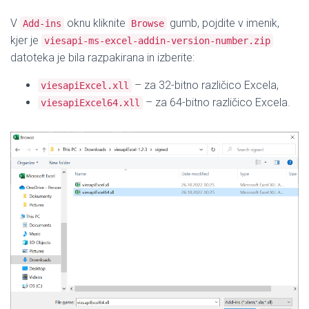
V
oknu kliknite
gumb, pojdite v imenik,
Add-ins
Browse
kjer je
viesapi-ms-excel-addin-version-number.zip
datoteka je bila razpakirana in izberite:
– za 32-bitno različico Excela,
viesapiExcel.xll
– za 64-bitno različico Excela.
viesapiExcel64.xll