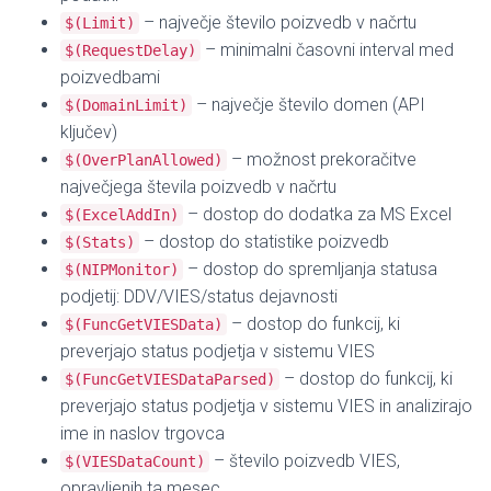
– največje število poizvedb v načrtu
$(Limit)
– minimalni časovni interval med
$(RequestDelay)
poizvedbami
– največje število domen (API
$(DomainLimit)
ključev)
– možnost prekoračitve
$(OverPlanAllowed)
največjega števila poizvedb v načrtu
– dostop do dodatka za MS Excel
$(ExcelAddIn)
– dostop do statistike poizvedb
$(Stats)
– dostop do spremljanja statusa
$(NIPMonitor)
podjetij: DDV/VIES/status dejavnosti
– dostop do funkcij, ki
$(FuncGetVIESData)
preverjajo status podjetja v sistemu VIES
– dostop do funkcij, ki
$(FuncGetVIESDataParsed)
preverjajo status podjetja v sistemu VIES in analizirajo
ime in naslov trgovca
– število poizvedb VIES,
$(VIESDataCount)
opravljenih ta mesec