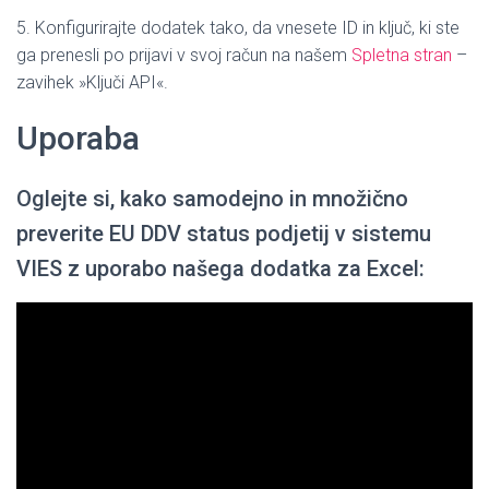
5. Konfigurirajte dodatek tako, da vnesete ID in ključ, ki ste
ga prenesli po prijavi v svoj račun na našem
Spletna stran
–
zavihek »Ključi API«.
Uporaba
Oglejte si, kako samodejno in množično
preverite EU DDV status podjetij v sistemu
VIES z uporabo našega dodatka za Excel: