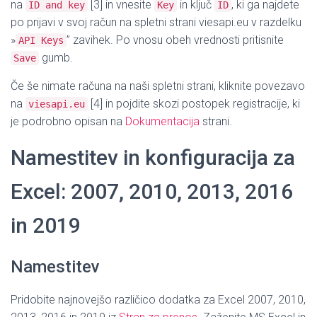
na
[3] in vnesite
in ključ
, ki ga najdete
ID and key
Key
ID
po prijavi v svoj račun na spletni strani viesapi.eu v razdelku
»
” zavihek. Po vnosu obeh vrednosti pritisnite
API Keys
gumb.
Save
Če še nimate računa na naši spletni strani, kliknite povezavo
na
[4] in pojdite skozi postopek registracije, ki
viesapi.eu
je podrobno opisan na
Dokumentacija
strani.
Namestitev in konfiguracija za
Excel: 2007, 2010, 2013, 2016
in 2019
Namestitev
Pridobite najnovejšo različico dodatka za Excel 2007, 2010,