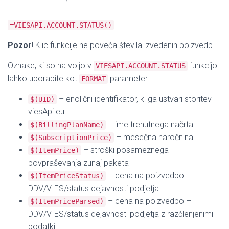
=VIESAPI.ACCOUNT.STATUS()
Pozor
! Klic funkcije ne poveča števila izvedenih poizvedb.
Oznake, ki so na voljo v
funkcijo
VIESAPI.ACCOUNT.STATUS
lahko uporabite kot
parameter:
FORMAT
– enolični identifikator, ki ga ustvari storitev
$(UID)
viesApi.eu
– ime trenutnega načrta
$(BillingPlanName)
– mesečna naročnina
$(SubscriptionPrice)
– stroški posameznega
$(ItemPrice)
povpraševanja zunaj paketa
– cena na poizvedbo –
$(ItemPriceStatus)
DDV/VIES/status dejavnosti podjetja
– cena na poizvedbo –
$(ItemPriceParsed)
DDV/VIES/status dejavnosti podjetja z razčlenjenimi
podatki