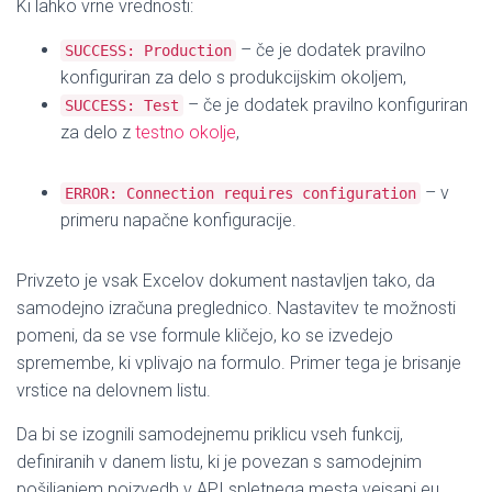
Ki lahko vrne vrednosti:
– če je dodatek pravilno
SUCCESS: Production
konfiguriran za delo s produkcijskim okoljem,
– če je dodatek pravilno konfiguriran
SUCCESS: Test
za delo z
testno okolje
,
– v
ERROR: Connection requires configuration
primeru napačne konfiguracije.
Privzeto je vsak Excelov dokument nastavljen tako, da
samodejno izračuna preglednico. Nastavitev te možnosti
pomeni, da se vse formule kličejo, ko se izvedejo
spremembe, ki vplivajo na formulo. Primer tega je brisanje
vrstice na delovnem listu.
Da bi se izognili samodejnemu priklicu vseh funkcij,
definiranih v danem listu, ki je povezan s samodejnim
pošiljanjem poizvedb v API spletnega mesta veisapi.eu,