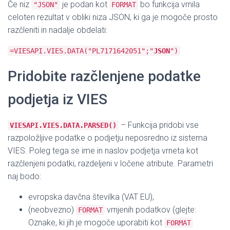
Če niz
je podan kot
bo funkcija vrnila
"JSON"
FORMAT
celoten rezultat v obliki niza JSON, ki ga je mogoče prosto
razčleniti in nadalje obdelati:
=VIESAPI.VIES.DATA("PL7171642051";"
JSON
")
Pridobite razčlenjene podatke
podjetja iz VIES
– Funkcija pridobi vse
VIESAPI.VIES.DATA.PARSED()
razpoložljive podatke o podjetju neposredno iz sistema
VIES. Poleg tega se ime in naslov podjetja vrneta kot
razčlenjeni podatki, razdeljeni v ločene atribute. Parametri
naj bodo:
evropska davčna številka (VAT EU),
(neobvezno)
vrnjenih podatkov (glejte:
FORMAT
Oznake, ki jih je mogoče uporabiti kot
FORMAT