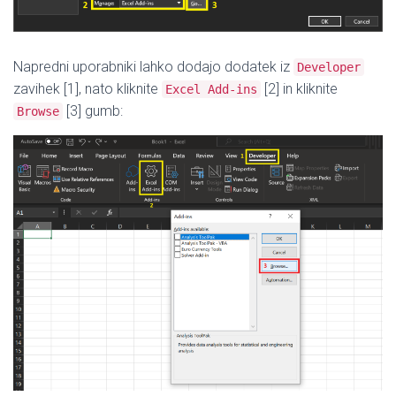
Napredni uporabniki lahko dodajo dodatek iz
Developer
zavihek [1], nato kliknite
[2] in kliknite
Excel Add-ins
[3] gumb:
Browse