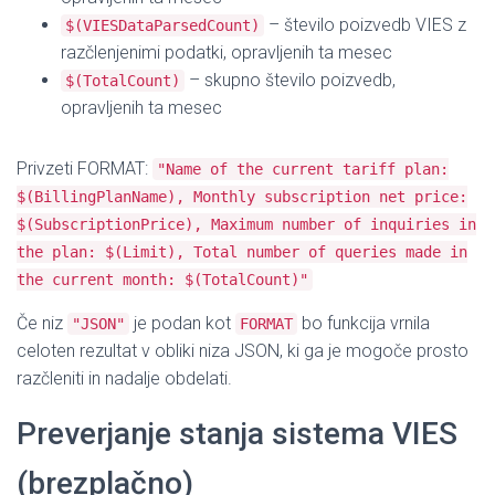
– število poizvedb VIES z
$(VIESDataParsedCount)
razčlenjenimi podatki, opravljenih ta mesec
– skupno število poizvedb,
$(TotalCount)
opravljenih ta mesec
Privzeti FORMAT:
"Name of the current tariff plan:
$(BillingPlanName), Monthly subscription net price:
$(SubscriptionPrice), Maximum number of inquiries in
the plan: $(Limit), Total number of queries made in
the current month: $(TotalCount)"
Če niz
je podan kot
bo funkcija vrnila
"JSON"
FORMAT
celoten rezultat v obliki niza JSON, ki ga je mogoče prosto
razčleniti in nadalje obdelati.
Preverjanje stanja sistema VIES
(brezplačno)