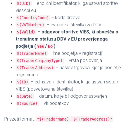
– enolični identifikator, ki ga ustvari storitev
$(UID)
viesApi.eu
– koda države
$(CountryCode)
– evropska številka za DDV
$(VATNumber)
– odgovor storitve VIES, ki obvešča o
$(Valid)
trenutnem statusu DDV v EU preverjenega
podjetja (
/
)
Yes
No
– ime podjetja v registraciji
$(TraderName)
– vrsta poslovanja
$(TraderCompanyType)
– naslov trgovca, kjer je podjetje
$(TraderAddress)
registrirano
– edinstveni identifikator, ki ga ustvari sistem
$(ID)
VIES (posvetovalna številka)
– datum, ko je bil odgovor ustvarjen
$(Date)
– vir podatkov
$(Source)
Privzeti format:
"$(TraderName), $(TraderAddress)"