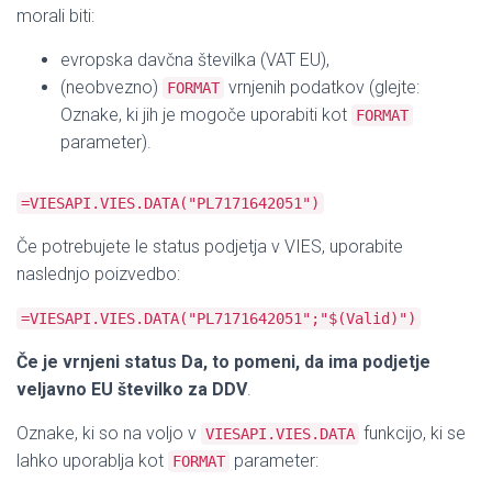
morali biti:
evropska davčna številka (VAT EU),
(neobvezno)
vrnjenih podatkov (glejte:
FORMAT
Oznake, ki jih je mogoče uporabiti kot
FORMAT
parameter).
=VIESAPI.VIES.DATA("PL7171642051")
Če potrebujete le status podjetja v VIES, uporabite
naslednjo poizvedbo:
=VIESAPI.VIES.DATA("PL7171642051";"$(Valid)")
Če je vrnjeni status Da, to pomeni, da ima podjetje
veljavno EU številko za DDV
.
Oznake, ki so na voljo v
funkcijo, ki se
VIESAPI.VIES.DATA
lahko uporablja kot
parameter:
FORMAT