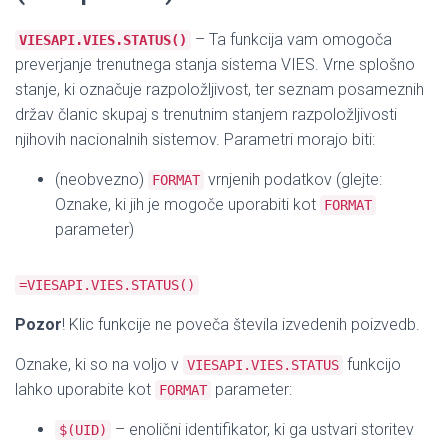
– Ta funkcija vam omogoča
VIESAPI.VIES.STATUS()
preverjanje trenutnega stanja sistema VIES. Vrne splošno
stanje, ki označuje razpoložljivost, ter seznam posameznih
držav članic skupaj s trenutnim stanjem razpoložljivosti
njihovih nacionalnih sistemov. Parametri morajo biti:
(neobvezno)
vrnjenih podatkov (glejte:
FORMAT
Oznake, ki jih je mogoče uporabiti kot
FORMAT
parameter)
=VIESAPI.VIES.STATUS()
Pozor
! Klic funkcije ne poveča števila izvedenih poizvedb.
Oznake, ki so na voljo v
funkcijo
VIESAPI.VIES.STATUS
lahko uporabite kot
parameter:
FORMAT
– enolični identifikator, ki ga ustvari storitev
$(UID)