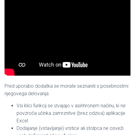
Pred uporabo dodatka se morate seznaniti s posebnostmi
njegovega delovanja:
Vsi klici funkcij se izvajajo v asinhronem načinu, ki ne
povzroča učinka zamrznitve (brez odziva) aplikacije
Excel.
Dodajanje (vstavljanje) vrstice ali stolpca ne osveži