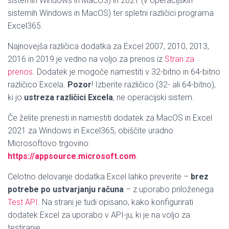
sistemih Windows in MacOS) in 2021 (v operacijskih
sistemih Windows in MacOS) ter spletni različici programa
Excel365.
Najnovejša različica dodatka za Excel 2007, 2010, 2013,
2016 in 2019 je vedno na voljo za prenos iz
Stran za
prenos
. Dodatek je mogoče namestiti v 32-bitno in 64-bitno
različico Excela.
Pozor
! Izberite različico (32- ali 64-bitno),
ki jo
ustreza različici Excela
, ne operacijski sistem.
Če želite prenesti in namestiti dodatek za MacOS in Excel
2021 za Windows in Excel365, obiščite uradno
Microsoftovo trgovino:
https://appsource.microsoft.com
.
Celotno delovanje dodatka Excel lahko preverite –
brez
potrebe po ustvarjanju računa
– z uporabo priloženega
Test API
. Na strani je tudi opisano, kako konfigurirati
dodatek Excel za uporabo v API-ju, ki je na voljo za
testiranje.