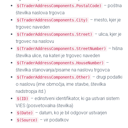
– poštna
$(TraderAddressComponents.PostalCode)
številka naslova trgovca
– mesto, kjer je
$(TraderAddressComponents.City)
trgovec naveden
– ulica, kjer je
$(TraderAddressComponents.Street)
trgovec na naslovu
– hišna
$(TraderAddressComponents.StreetNumber)
številka ulice, na kateri je trgovec naveden
–
$(TraderAddressComponents.HouseNumber)
številka stanovanja/pisarne na naslovu trgovca
– drugi podatki
$(TraderAddressComponents.Other)
o naslovu (ime območja, ime stavbe, številka
nadstropja itd.)
– edinstveni identifikator, ki ga ustvari sistem
$(ID)
VIES (posvetovalna številka)
– datum, ko je bil odgovor ustvarjen
$(Date)
– vir podatkov
$(Source)