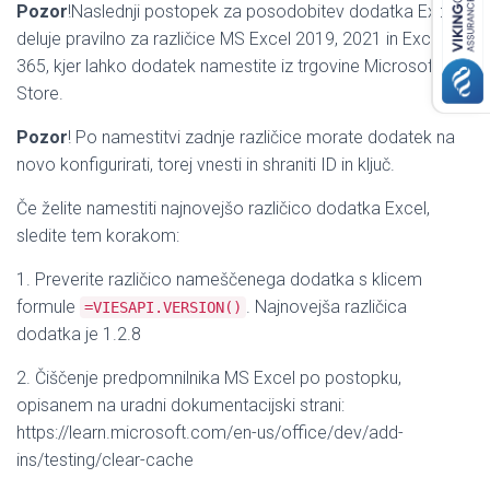
Pozor
!Naslednji postopek za posodobitev dodatka Excel
deluje pravilno za različice MS Excel 2019, 2021 in Excel
365, kjer lahko dodatek namestite iz trgovine Microsoft
Store.
Pozor
! Po namestitvi zadnje različice morate dodatek na
novo konfigurirati, torej vnesti in shraniti ID in ključ.
Če želite namestiti najnovejšo različico dodatka Excel,
sledite tem korakom:
1. Preverite različico nameščenega dodatka s klicem
formule
. Najnovejša različica
=VIESAPI.VERSION()
dodatka je 1.2.8
2. Čiščenje predpomnilnika MS Excel po postopku,
opisanem na uradni dokumentacijski strani:
https://learn.microsoft.com/en-us/office/dev/add-
ins/testing/clear-cache