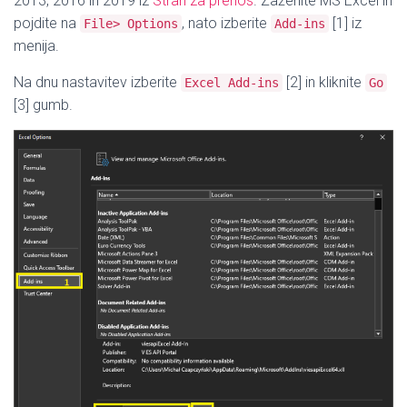
2013, 2016 in 2019 iz
Stran za prenos
. Zaženite MS Excel in
pojdite na
, nato izberite
[1] iz
File> Options
Add-ins
menija.
Na dnu nastavitev izberite
[2] in kliknite
Excel Add-ins
Go
[3] gumb.