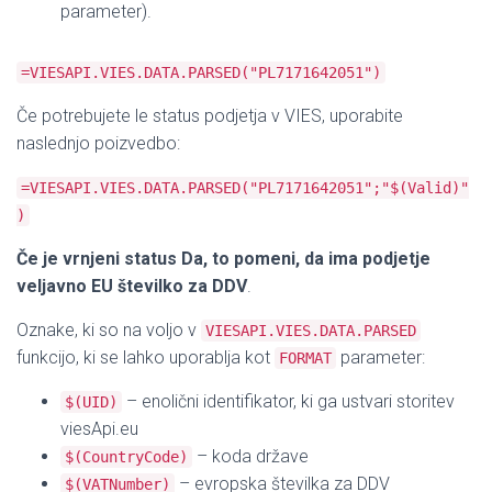
parameter).
=VIESAPI.VIES.DATA.PARSED("PL7171642051")
Če potrebujete le status podjetja v VIES, uporabite
naslednjo poizvedbo:
=VIESAPI.VIES.DATA.PARSED("PL7171642051";"$(Valid)"
)
Če je vrnjeni status Da, to pomeni, da ima podjetje
veljavno EU številko za DDV
.
Oznake, ki so na voljo v
VIESAPI.VIES.DATA.PARSED
funkcijo, ki se lahko uporablja kot
parameter:
FORMAT
– enolični identifikator, ki ga ustvari storitev
$(UID)
viesApi.eu
– koda države
$(CountryCode)
– evropska številka za DDV
$(VATNumber)