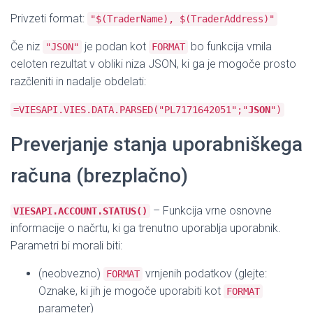
Privzeti format:
"$(TraderName), $(TraderAddress)"
Če niz
je podan kot
bo funkcija vrnila
"JSON"
FORMAT
celoten rezultat v obliki niza JSON, ki ga je mogoče prosto
razčleniti in nadalje obdelati:
=VIESAPI.VIES.DATA.PARSED("PL7171642051";"
JSON
")
Preverjanje stanja uporabniškega
računa (brezplačno)
– Funkcija vrne osnovne
VIESAPI.ACCOUNT.STATUS()
informacije o načrtu, ki ga trenutno uporablja uporabnik.
Parametri bi morali biti:
(neobvezno)
vrnjenih podatkov (glejte:
FORMAT
Oznake, ki jih je mogoče uporabiti kot
FORMAT
parameter)