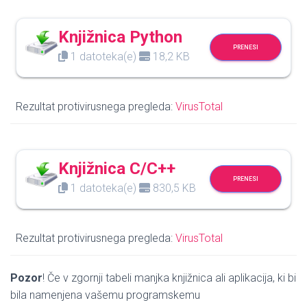
Knjižnica Python
PRENESI
1 datoteka(e)
18,2 KB
Rezultat protivirusnega pregleda:
VirusTotal
Knjižnica C/C++
PRENESI
1 datoteka(e)
830,5 KB
Rezultat protivirusnega pregleda:
VirusTotal
Pozor
! Če v zgornji tabeli manjka knjižnica ali aplikacija, ki bi
bila namenjena vašemu programskemu