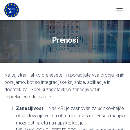
PREKL
Prenosi
Na tej strani lahko prenesete in uporabljate vsa orodja, ki jih
ponujamo, kot so integracijske knjižnice, aplikacije in
dodatek za Excel, ki zagotavljajo zanesljivost in
neprekinjeno delovanje:
Zanesljivost
– Naš API je zasnovan za učinkovitejše
obvladovanje velikih obremenitev, s čimer se zmanjša
možnost naleta na napake, kot je