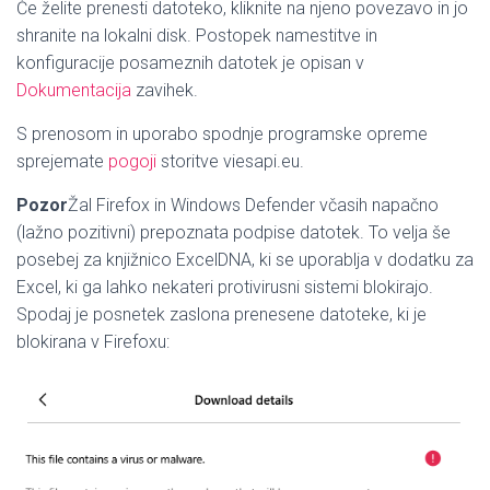
Če želite prenesti datoteko, kliknite na njeno povezavo in jo
shranite na lokalni disk.
Postopek namestitve in
konfiguracije posameznih datotek je opisan v
Dokumentacija
zavihek.
S prenosom in uporabo spodnje programske opreme
sprejemate
pogoji
storitve viesapi.eu.
Pozor
Žal Firefox in Windows Defender včasih napačno
(lažno pozitivni) prepoznata podpise datotek. To velja še
posebej za knjižnico ExcelDNA, ki se uporablja v dodatku za
Excel, ki ga lahko nekateri protivirusni sistemi blokirajo.
Spodaj je posnetek zaslona prenesene datoteke, ki je
blokirana v Firefoxu: