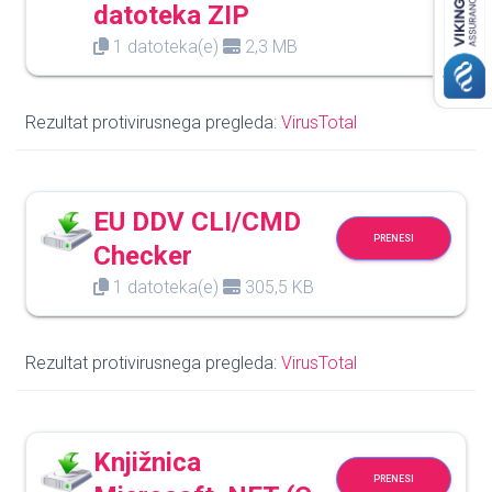
datoteka ZIP
1 datoteka(e)
2,3 MB
Rezultat protivirusnega pregleda:
VirusTotal
EU DDV CLI/CMD
PRENESI
Checker
1 datoteka(e)
305,5 KB
Rezultat protivirusnega pregleda:
VirusTotal
Knjižnica
PRENESI