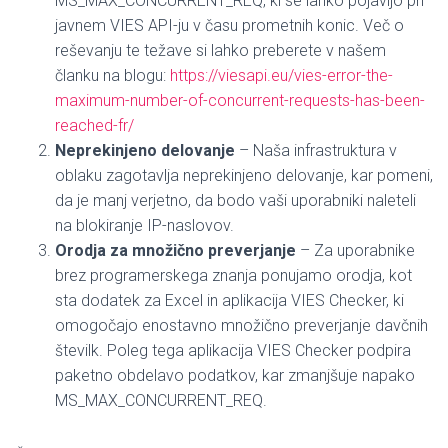
MS_MAX_CONCURRENT_REQ, ki se lahko pojavijo pri
javnem VIES API-ju v času prometnih konic. Več o
reševanju te težave si lahko preberete v našem
članku na blogu:
https://viesapi.eu/vies-error-the-
maximum-number-of-concurrent-requests-has-been-
reached-fr/
Neprekinjeno delovanje
– Naša infrastruktura v
oblaku zagotavlja neprekinjeno delovanje, kar pomeni,
da je manj verjetno, da bodo vaši uporabniki naleteli
na blokiranje IP-naslovov.
Orodja za množično preverjanje
– Za uporabnike
brez programerskega znanja ponujamo orodja, kot
sta dodatek za Excel in aplikacija VIES Checker, ki
omogočajo enostavno množično preverjanje davčnih
številk.
Poleg tega aplikacija VIES Checker podpira
paketno obdelavo podatkov, kar zmanjšuje napako
MS_MAX_CONCURRENT_REQ.