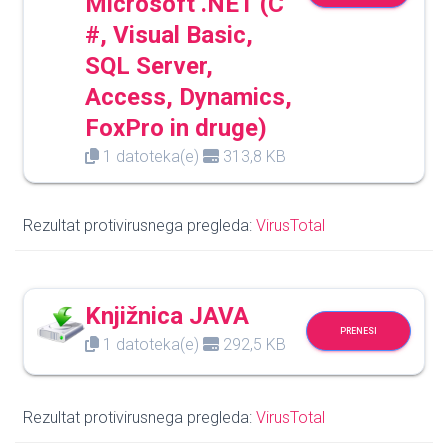
Microsoft .NET (C
#, Visual Basic,
SQL Server,
Access, Dynamics,
FoxPro in druge)
1 datoteka(e)
313,8 KB
Rezultat protivirusnega pregleda:
VirusTotal
Knjižnica JAVA
PRENESI
1 datoteka(e)
292,5 KB
Rezultat protivirusnega pregleda:
VirusTotal