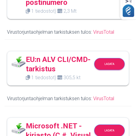
postinumero
1 tiedostot)
2,3 Mt
Virustorjuntaohjelman tarkistuksen tulos:
VirusTotal
EU:n ALV CLI/CMD-
LADATA
tarkistus
1 tiedostot)
305,5 kt
Virustorjuntaohjelman tarkistuksen tulos:
VirusTotal
Microsoft .NET -
LADATA
kirjasto (C #, Visual