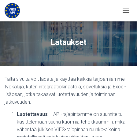
VAIHD
Lataukset
Tältä sivulta voit ladata ja käyttää kaikkia tarjoamiamme
työkaluja, kuten integraatiokirjastoja, sovelluksia ja Excel-
lisäosan, jotka takaavat luotettavuuden ja toiminnan
jatkuvuuden:
Luotettavuus
– API-rajapintamme on suunniteltu
käsittelemään suuria kuormia tehokkaammin, mikä
vähentää julkisen VIES-rajapinnan ruuhka-aikoina