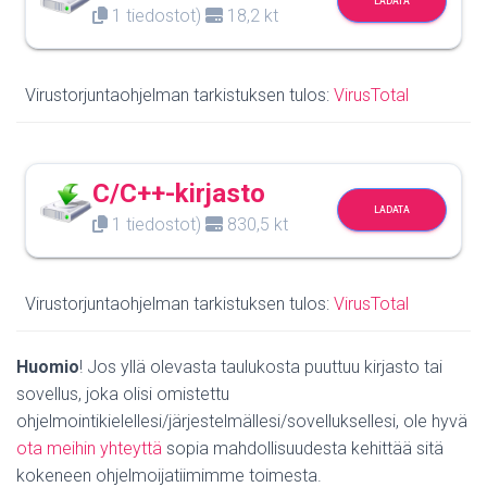
LADATA
1 tiedostot)
18,2 kt
Virustorjuntaohjelman tarkistuksen tulos:
VirusTotal
C/C++-kirjasto
LADATA
1 tiedostot)
830,5 kt
Virustorjuntaohjelman tarkistuksen tulos:
VirusTotal
Huomio
! Jos yllä olevasta taulukosta puuttuu kirjasto tai
sovellus, joka olisi omistettu
ohjelmointikielellesi/järjestelmällesi/sovelluksellesi, ole hyvä
ota meihin yhteyttä
sopia mahdollisuudesta kehittää sitä
kokeneen ohjelmoijatiimimme toimesta.