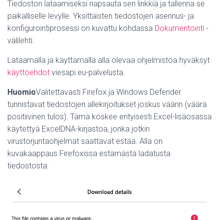
Tiedoston lataamiseksi napsauta sen linkkiä ja tallenna se
paikalliselle levylle.
Yksittäisten tiedostojen asennus- ja
konfigurointiprosessi on kuvattu kohdassa
Dokumentointi
-
välilehti.
Lataamalla ja käyttämällä alla olevaa ohjelmistoa hyväksyt
käyttöehdot
viesapi.eu-palvelusta.
Huomio
Valitettavasti Firefox ja Windows Defender
tunnistavat tiedostojen allekirjoitukset joskus väärin (väärä
positiivinen tulos). Tämä koskee erityisesti Excel-lisäosassa
käytettyä ExcelDNA-kirjastoa, jonka jotkin
virustorjuntaohjelmat saattavat estää. Alla on
kuvakaappaus Firefoxissa estämästä ladatusta
tiedostosta: