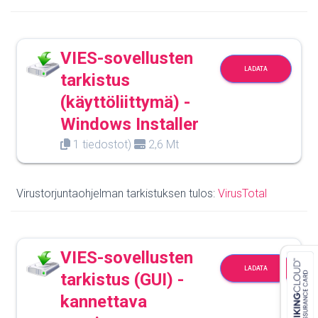
VIES-sovellusten
LADATA
tarkistus
(käyttöliittymä) -
Windows Installer
1 tiedostot)
2,6 Mt
Virustorjuntaohjelman tarkistuksen tulos:
VirusTotal
VIES-sovellusten
LADATA
tarkistus (GUI) -
kannettava