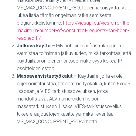
mahdollisesti esiintyvien virheiden, kuten
MS_MAX_CONCURRENT_REQ, todennäköisyyttä. Voit
lukea lisää tämän ongelman ratkaisemisesta
blogiartikkelistamme:
https://viesapi.eu/vies-error-the-
maximum-number-of-concurrent-requests-has-been-
reached-fr/
Jatkuva käyttö
– Pilvipohjainen infrastruktuurimme
varmistaa toiminnan jatkuvuuden, mikä tarkoittaa, että
käyttäjilläsi on pienempi todennäköisyys kokea IP-
osoitteiden estoa.
Massavahvistustyökalut
– Käyttäjille, joilla ei ole
ohjelmointitaustaa, tarjoamme työkaluja, kuten Excel-
lisäosan ja VIES-tarkistussovelluksen, jotka
mahdollistavat ALV-numeroiden helpon
massatarkistuksen.
Lisäksi VIES-tarkistussovellus
tukee eräajotietojen käsittelyä, mikä lieventää
MS_MAX_CONCURRENT_REQ-virhettä.