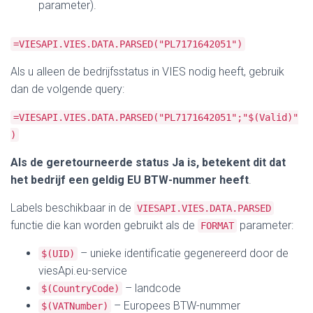
parameter).
=VIESAPI.VIES.DATA.PARSED("PL7171642051")
Als u alleen de bedrijfsstatus in VIES nodig heeft, gebruik
dan de volgende query:
=VIESAPI.VIES.DATA.PARSED("PL7171642051";"$(Valid)"
)
Als de geretourneerde status Ja is, betekent dit dat
het bedrijf een geldig EU BTW-nummer heeft
.
Labels beschikbaar in de
VIESAPI.VIES.DATA.PARSED
functie die kan worden gebruikt als de
parameter:
FORMAT
– unieke identificatie gegenereerd door de
$(UID)
viesApi.eu-service
– landcode
$(CountryCode)
– Europees BTW-nummer
$(VATNumber)