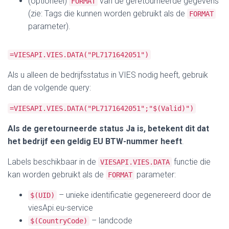
(optioneel)
van de geretourneerde gegevens
FORMAT
(zie: Tags die kunnen worden gebruikt als de
FORMAT
parameter).
=VIESAPI.VIES.DATA("PL7171642051")
Als u alleen de bedrijfsstatus in VIES nodig heeft, gebruik
dan de volgende query:
=VIESAPI.VIES.DATA("PL7171642051";"$(Valid)")
Als de geretourneerde status Ja is, betekent dit dat
het bedrijf een geldig EU BTW-nummer heeft
.
Labels beschikbaar in de
functie die
VIESAPI.VIES.DATA
kan worden gebruikt als de
parameter:
FORMAT
– unieke identificatie gegenereerd door de
$(UID)
viesApi.eu-service
– landcode
$(CountryCode)