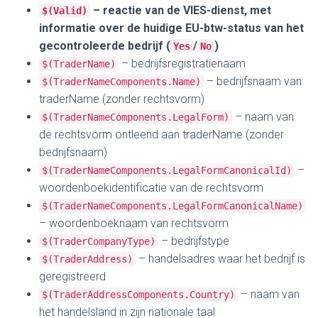
– reactie van de VIES-dienst, met
$(Valid)
informatie over de huidige EU-btw-status van het
gecontroleerde bedrijf (
/
)
Yes
No
– bedrijfsregistratienaam
$(TraderName)
– bedrijfsnaam van
$(TraderNameComponents.Name)
traderName (zonder rechtsvorm)
– naam van
$(TraderNameComponents.LegalForm)
de rechtsvorm ontleend aan traderName (zonder
bedrijfsnaam)
–
$(TraderNameComponents.LegalFormCanonicalId)
woordenboekidentificatie van de rechtsvorm
$(TraderNameComponents.LegalFormCanonicalName)
– woordenboeknaam van rechtsvorm
– bedrijfstype
$(TraderCompanyType)
– handelsadres waar het bedrijf is
$(TraderAddress)
geregistreerd
– naam van
$(TraderAddressComponents.Country)
het handelsland in zijn nationale taal