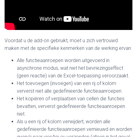
Voordat u de add-on gebruikt, moet u zich vertrouwd
maken met de specifieke kenmerken van de werking ervan:
Alle functieaanroepen worden uitgevoerd in
asynchrone modus, wat niet het bevriezingseffect
(geen reactie) van de Excel-toepassing veroorzaakt.
Het toevoegen (invoegen) van een rij of kolom
ververst niet alle gedefinieerde functieaanroepen.
Het kopiëren of verplaatsen van cellen die functies
bevatten, ververst gedefinieerde functieaanroepen
niet.
Als u een rij of kolom verwijdert, worden alle
gedefinieerde functieaanroepen vernieuwd en worden
query's naar viesApi.eu verzonden (alleen in het geval