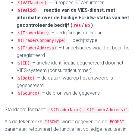
– Europees BTW-nummer
$(VATNumber)
– reactie van de VIES-dienst, met
$(Valid)
informatie over de huidige EU-btw-status van het
gecontroleerde bedrijf (
/
)
Yes
No
– bedrijfsregistratienaam
$(TraderName)
– bedrijfstype
$(TraderCompanyType)
– handelsadres waar het bedrijf is
$(TraderAddress)
geregistreerd
– unieke identificatie gegenereerd door het
$(ID)
VIES-systeem (consultatienummer)
– de datum waarop het antwoord is
$(Date)
gegenereerd
– de bron van de gegevens
$(Source)
Standaard formaat:
"$(TraderName), $(TraderAddress)"
Als de tekenreeks
wordt gegeven als de
"JSON"
FORMAT
parameter, retourneert de functie het volledige resultaat in