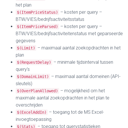
het plan
– kosten per query –
$(ItemPriceStatus)
BTW/VIES/bedrijfsactiviteitsstatus
– kosten per query –
$(ItemPriceParsed)
BTW/VIES/bedrijfsactiviteitenstatus met geparseerde
gegevens
– maximaal aantal zoekopdrachten in het
$(Limit)
plan
– minimale tijdsinterval tussen
$(RequestDelay)
query's
– maximaal aantal domeinen (API-
$(DomainLimit)
sleutels)
– mogelijkheid om het
$(OverPlanAllowed)
maximale aantal zoekopdrachten in het plan te
overschrijden
– toegang tot de MS Excel-
$(ExcelAddIn)
invoegtoepassing
– toegang tot querystatistieken
$(Stats)