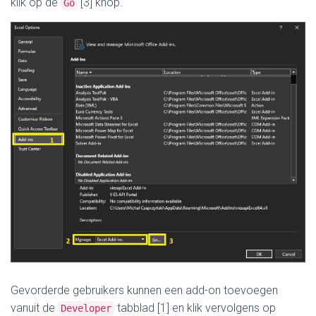
klik op de
[3] knop.
Go
Gevorderde gebruikers kunnen een add-on toevoegen
vanuit de
tabblad [1] en klik vervolgens op
Developer