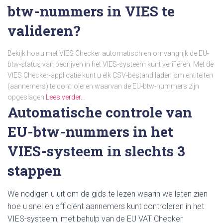
btw-nummers in VIES te
valideren?
Bekijk hoe u met VIES Checker automatisch en omvangrijk de EU-
btw-status van bedrijven in het VIES-systeem kunt verifiëren. Met de
VIES Checker-applicatie kunt u elk CSV-bestand laden om entiteiten
(aannemers) te controleren waarvan de EU-btw-nummers zijn
opgeslagen
Lees verder…
Automatische controle van
EU-btw-nummers in het
VIES-systeem in slechts 3
stappen
We nodigen u uit om de gids te lezen waarin we laten zien
hoe u snel en efficiënt aannemers kunt controleren in het
VIES-systeem, met behulp van de EU VAT Checker