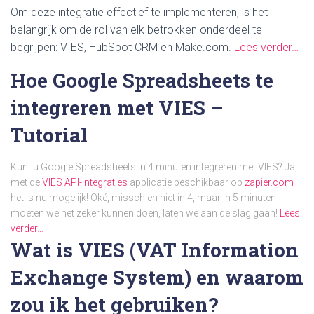
Om deze integratie effectief te implementeren, is het
belangrijk om de rol van elk betrokken onderdeel te
begrijpen: VIES, HubSpot CRM en Make.com.
Lees verder…
Hoe Google Spreadsheets te
integreren met VIES –
Tutorial
Kunt u Google Spreadsheets in 4 minuten integreren met VIES? Ja,
met de
VIES API-integraties
applicatie beschikbaar op
zapier.com
het is nu mogelijk! Oké, misschien niet in 4, maar in 5 minuten
moeten we het zeker kunnen doen, laten we aan de slag gaan!
Lees
verder…
Wat is VIES (VAT Information
Exchange System) en waarom
zou ik het gebruiken?