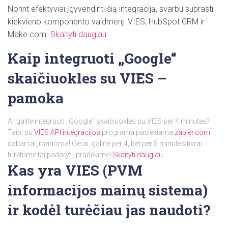
Norint efektyviai įgyvendinti šią integraciją, svarbu suprasti
kiekvieno komponento vaidmenį: VIES, HubSpot CRM ir
Make.com.
Skaityti daugiau…
Kaip integruoti „Google“
skaičiuokles su VIES –
pamoka
Ar galite integruoti „Google“ skaičiuokles su VIES per 4 minutes?
Taip, su
VIES API integracijos
programa pasiekiama
zapier.com
dabar tai įmanoma! Gerai, gal ne per 4, bet per 5 minutes tikrai
turėtume tai padaryti, pradėkime!
Skaityti daugiau…
Kas yra VIES (PVM
informacijos mainų sistema)
ir kodėl turėčiau jas naudoti?