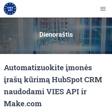
PERJU
Dienoraštis
Automatizuokite įmonės
įrašų kūrimą HubSpot CRM
naudodami VIES API ir
Make.com