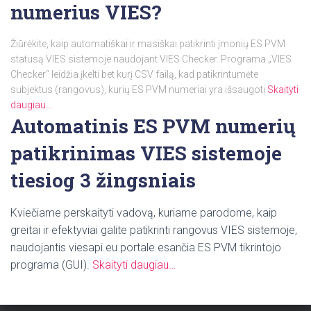
numerius VIES?
Žiūrėkite, kaip automatiškai ir masiškai patikrinti įmonių ES PVM
statusą VIES sistemoje naudojant VIES Checker. Programa „VIES
Checker“ leidžia įkelti bet kurį CSV failą, kad patikrintumėte
subjektus (rangovus), kurių ES PVM numeriai yra išsaugoti
Skaityti
daugiau…
Automatinis ES PVM numerių
patikrinimas VIES sistemoje
tiesiog 3 žingsniais
Kviečiame perskaityti vadovą, kuriame parodome, kaip
greitai ir efektyviai galite patikrinti rangovus VIES sistemoje,
naudojantis viesapi.eu portale esančia ES PVM tikrintojo
programa (GUI).
Skaityti daugiau…