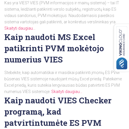
Kas yra VIES? VIES (PVM informacijos ir mainų sistema) – tai IT
sistema, leidžianti patikrinti verslo subjektų, registruotų kaip ES
vidaus sandorius, PVM mokėtojus. Naudodamasis paieškos
sistema vartotojas gali patikrinti, ar konkretus verslininkas yra
Skaityti daugiau…
Kaip naudoti MS Excel
patikrinti PVM mokėtojo
numerius VIES
Stebėkite, kaip automatiškai ir masiškai patikrinti įmonių ES PVM
būsenas VIES sistemoje naudojant mūsų Excel priedą: Pateikėme
Excel priedą, kuris suteikia lengviausias būdas patvirtinti ES PVM
numerius VIES sistemoje.
Skaityti daugiau…
Kaip naudoti VIES Checker
programą, kad
patvirtintumėte ES PVM