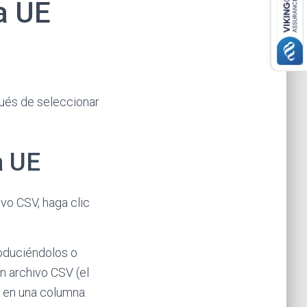
a UE
pués de seleccionar
a UE
vo CSV, haga clic
roduciéndolos o
un archivo CSV (el
E en una columna.