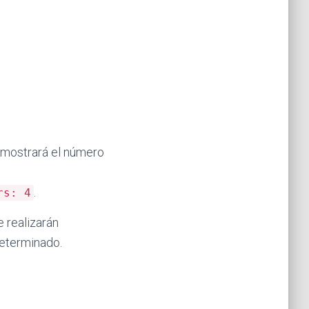
 mostrará el número
.
rs: 4
e realizarán
eterminado.