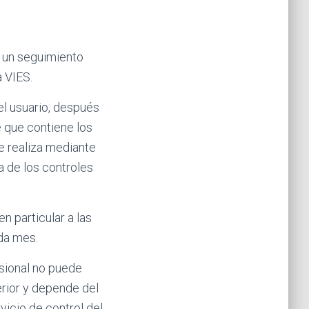
e un seguimiento
 VIES.
el usuario, después
e que contiene los
se realiza mediante
a de los controles
n particular a las
da mes.
sional no puede
erior y depende del
icio de control del