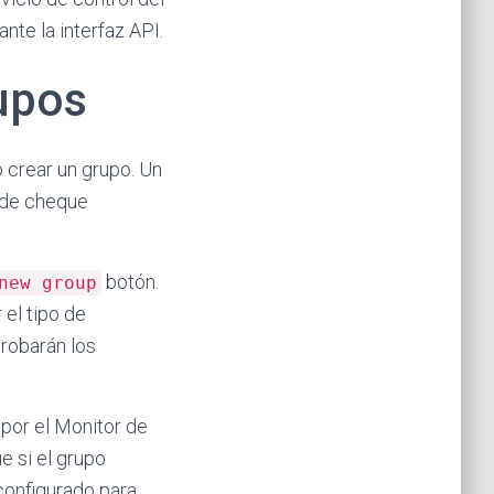
nte la interfaz API.
upos
 crear un grupo. Un
o de cheque
botón.
new group
 el tipo de
probarán los
 por el Monitor de
e si el grupo
configurado para