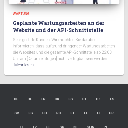
WARTUNG
Geplante Wartungsarbeiten an der
Website und der API-Schnittstelle
Sehr geehrte Kunden! Wir möchten Sie darüber
informieren, dass aufgrund dringender Wartungsarbeiten
die Websites und die gesamte API-Schnittstelle ab 22:00
Uhr am [Datum einfügen] nicht verfügbar sein werden.
Mehr lesen…
DE
DE
FR
DK
ES
PT
CZ
ES
SV
BG
HU
RO
ET
EL
FI
HR
LT
LV
SL
SK
NL
SEIN
PL