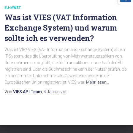
EU-MWST
Was ist VIES (VAT Information
Exchange System) und warum
sollte ich es verwenden?
Was ist VIE? VIES (VAT Information and Exchange System) ist ein
IT-System, das die Überprüfung von Mehrwertsteuerzahlern von
Unternehmen ermöglicht, die für Transaktionen innerhalb der EU
registriert sind. Über die Suchmaschine kann der Nutzer prüfen, ob
ein bestimmter Unternehmer als Gewerbetreibender in der
Europäischen Union registriert ist. VIES war
Mehr lesen…
Von
VIES API Team
,
4 Jahren
vor