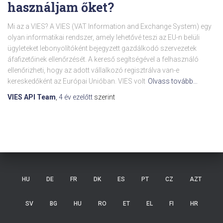
használjam őket?
Mi az a VIES? A VIES (VAT Information and Exchange System) egy
olyan informatikai rendszer, amely lehetővé teszi az EU-n belüli
ügyleteket lebonyolítóként bejegyzett gazdálkodó szervezetek
áfafizetőinek ellenőrzését. A kereső segítségével a felhasználó
ellenőrizheti, hogy az adott vállalkozó regisztrálva van-e
kereskedőként az Európai Unióban. VIES volt
Olvass tovább…
VIES API Team
,
4 év
ezelőtt
szerint
HU
DE
FR
DK
ES
PT
CZ
AZT
SV
BG
HU
RO
ET
EL
FI
HR