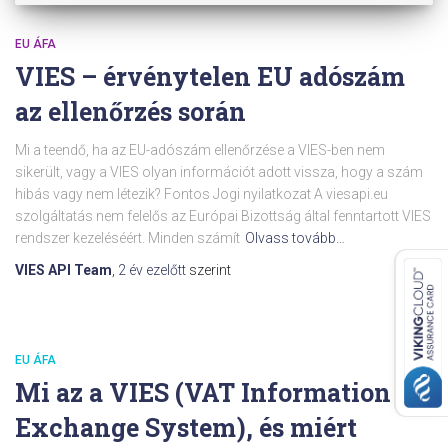
EU ÁFA
VIES – érvénytelen EU adószám
az ellenőrzés során
Mi a teendő, ha az EU-adószám ellenőrzése a VIES-ben nem
sikerült, vagy a VIES olyan információt adott vissza, hogy a szám
hibás vagy nem létezik? Fontos Jogi nyilatkozat A viesapi.eu
szolgáltatás nem felelős az Európai Bizottság által fenntartott VIES
rendszer kezeléséért. Minden számít
Olvass tovább…
VIES API Team
,
2 év
ezelőtt
szerint
EU ÁFA
Mi az a VIES (VAT Information
Exchange System), és miért