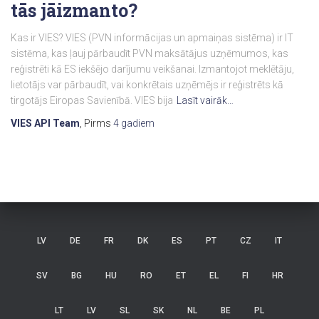
tās jāizmanto?
Kas ir VIES? VIES (PVN informācijas un apmaiņas sistēma) ir IT
sistēma, kas ļauj pārbaudīt PVN maksātājus uzņēmumos, kas
reģistrēti kā ES iekšējo darījumu veikšanai. Izmantojot meklētāju,
lietotājs var pārbaudīt, vai konkrētais uzņēmējs ir reģistrēts kā
tirgotājs Eiropas Savienībā. VIES bija
Lasīt vairāk…
VIES API Team
, Pirms
4 gadiem
LV
DE
FR
DK
ES
PT
CZ
IT
SV
BG
HU
RO
ET
EL
FI
HR
LT
LV
SL
SK
NL
BE
PL