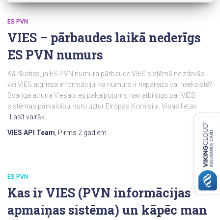
ES PVN
VIES – pārbaudes laikā nederīgs
ES PVN numurs
Kā rīkoties, ja ES PVN numura pārbaude VIES sistēmā neizdevās
vai VIES atgrieza informāciju, ka numurs ir nepareizs vai neeksistē?
Svarīga atruna Viesapi.eu pakalpojums nav atbildīgs par VIES
sistēmas pārvaldību, kuru uztur Eiropas Komisija. Visas lietas
Lasīt vairāk…
VIES API Team
, Pirms
2 gadiem
ES PVN
Kas ir VIES (PVN informācijas
apmaiņas sistēma) un kāpēc man