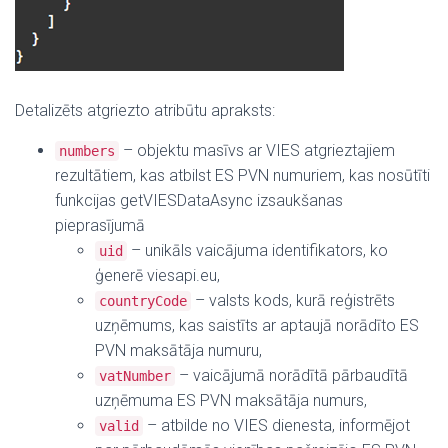
Detalizēts atgriezto atribūtu apraksts:
– objektu masīvs ar VIES atgrieztajiem
numbers
rezultātiem, kas atbilst ES PVN numuriem, kas nosūtīti
funkcijas getVIESDataAsync izsaukšanas
pieprasījumā
– unikāls vaicājuma identifikators, ko
uid
ģenerē viesapi.eu,
– valsts kods, kurā reģistrēts
countryCode
uzņēmums, kas saistīts ar aptaujā norādīto ES
PVN maksātāja numuru,
– vaicājumā norādītā pārbaudītā
vatNumber
uzņēmuma ES PVN maksātāja numurs,
– atbilde no VIES dienesta, informējot
valid