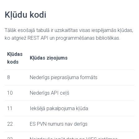
Kļūdu kodi
Tālāk esošajā tabulā ir uzskaitītas visas iespējamās kļūdas,
ko atgriež REST API un programmēšanas bibliotēkas.
Kļūdas
Kļūdas ziņojums
kods
8
Nederīgs pieprasījuma formāts
10
Nederīgs API ceļš
11
Iekšējā pakalpojuma kļūda
22
ES PVN numurs nav derīgs