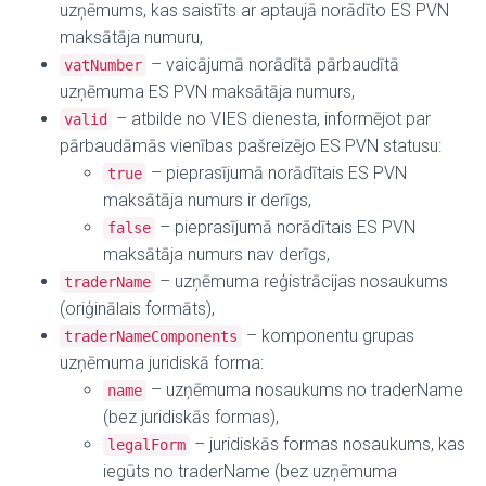
uzņēmums, kas saistīts ar aptaujā norādīto ES PVN
maksātāja numuru,
– vaicājumā norādītā pārbaudītā
vatNumber
uzņēmuma ES PVN maksātāja numurs,
– atbilde no VIES dienesta, informējot par
valid
pārbaudāmās vienības pašreizējo ES PVN statusu:
– pieprasījumā norādītais ES PVN
true
maksātāja numurs ir derīgs,
– pieprasījumā norādītais ES PVN
false
maksātāja numurs nav derīgs,
–
uzņēmuma reģistrācijas nosaukums
traderName
(oriģinālais formāts),
– komponentu grupas
traderNameComponents
uzņēmuma juridiskā forma:
– uzņēmuma nosaukums no traderName
name
(bez juridiskās formas),
–
juridiskās formas nosaukums, kas
legalForm
iegūts no traderName (bez uzņēmuma