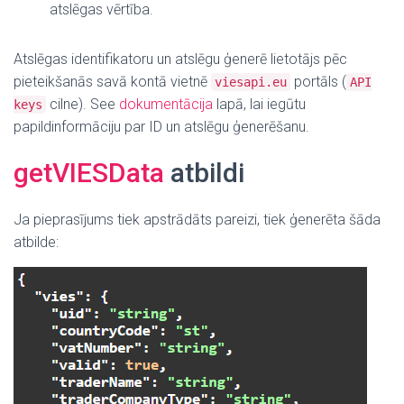
atslēgas vērtība.
Atslēgas identifikatoru un atslēgu ģenerē lietotājs pēc
pieteikšanās savā kontā vietnē
portāls (
viesapi.eu
API
cilne). S
ee
dokumentācija
lapā, lai iegūtu
keys
papildinformāciju par ID un atslēgu ģenerēšanu.
getVIESData
atbildi
Ja pieprasījums tiek apstrādāts pareizi, tiek ģenerēta šāda
atbilde: