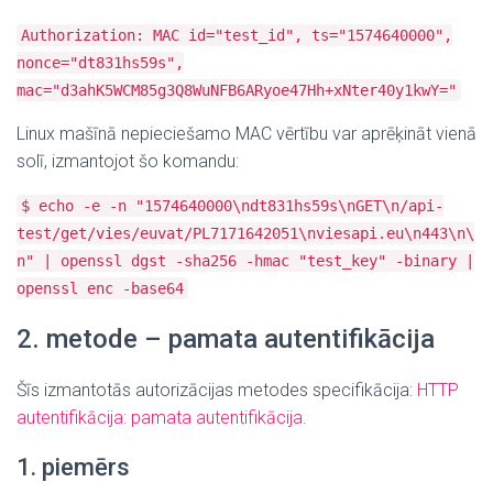
Authorization: MAC id="test_id", ts="1574640000",
nonce="dt831hs59s",
mac="d3ahK5WCM85g3Q8WuNFB6ARyoe47Hh+xNter40y1kwY="
Linux mašīnā nepieciešamo MAC vērtību var aprēķināt vienā
solī, izmantojot šo komandu:
$ echo -e -n "1574640000\ndt831hs59s\nGET\n/api-
test/get/vies/euvat/PL7171642051\nviesapi.eu\n443\n\
n" | openssl dgst -sha256 -hmac "test_key" -binary |
openssl enc -base64
2. metode – pamata autentifikācija
Šīs izmantotās autorizācijas metodes specifikācija:
HTTP
autentifikācija: pamata autentifikācija
.
1. piemērs