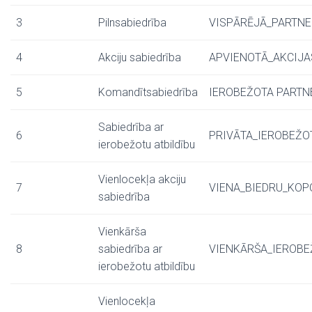
3
Pilnsabiedrība
VISPĀRĒJĀ_PARTNE
4
Akciju sabiedrība
APVIENOTĀ_AKCIJA
5
Komandītsabiedrība
IEROBEŽOTA PARTN
Sabiedrība ar
6
PRIVĀTA_IEROBEŽO
ierobežotu atbildību
Vienlocekļa akciju
7
VIENA_BIEDRU_KO
sabiedrība
Vienkārša
8
sabiedrība ar
VIENKĀRŠA_IEROBE
ierobežotu atbildību
Vienlocekļa