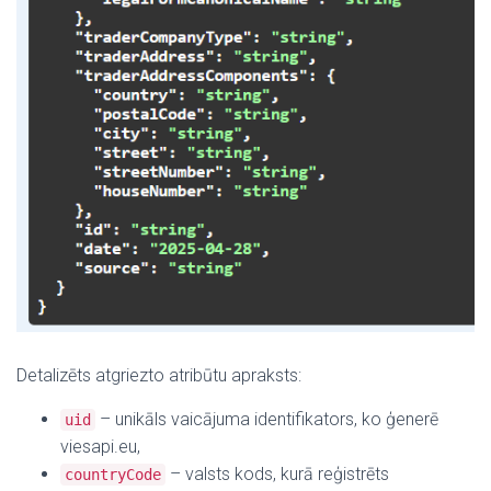
Detalizēts atgriezto atribūtu apraksts:
– unikāls vaicājuma identifikators, ko ģenerē
uid
viesapi.eu,
– valsts kods, kurā reģistrēts
countryCode