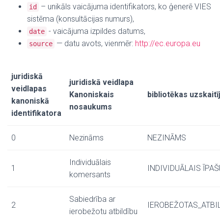
– unikāls vaicājuma identifikators, ko ģenerē VIES
id
sistēma (konsultācijas numurs),
- vaicājuma izpildes datums,
date
— datu avots, vienmēr:
http://ec.europa.eu
source
juridiskā
juridiskā veidlapa
veidlapas
Kanoniskais
bibliotēkas uzskai
kanoniskā
nosaukums
identifikatora
0
Nezināms
NEZINĀMS
Individuālais
1
INDIVIDUĀLAIS ĪPA
komersants
Sabiedrība ar
2
IEROBEŽOTAS_ATB
ierobežotu atbildību