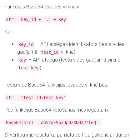
Funkcijas Base64 ievades virkne ir:
str = key_id + ':' + key
Kur:
– API atslēgas identifikators (testa vides
key_id
gadījumā,
virkne),
test_id
– API atslēga (testa vides gadījumā virkne
key
).
test_key
Testa vidē Base64 funkcijas ievades virkne būs:
str = "test_id:test_key"
Pēc funkcijas Base64 lietošanas mēs iegūstam:
Base64(str) = dGVzdF9pZDp0ZXN0X2tleQ==
Šī vērtība ir jānosūta kā pamata vērtība galvenē ar datiem