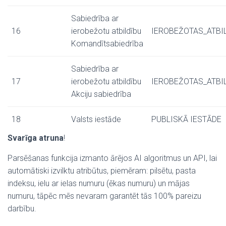
Sabiedrība ar
16
ierobežotu atbildību
IEROBEŽOTAS_ATBI
Komandītsabiedrība
Sabiedrība ar
17
ierobežotu atbildību
IEROBEŽOTAS_ATBI
Akciju sabiedrība
18
Valsts iestāde
PUBLISKĀ IESTĀDE
Svarīga atruna
!
Parsēšanas funkcija izmanto ārējos AI algoritmus un API, lai
automātiski izvilktu atribūtus, piemēram: pilsētu, pasta
indeksu, ielu ar ielas numuru (ēkas numuru) un mājas
numuru, tāpēc mēs nevaram garantēt tās 100% pareizu
darbību.