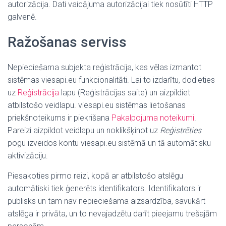
autorizācija. Dati vaicājuma autorizācijai tiek nosūtīti HTTP
galvenē.
Ražošanas serviss
Nepieciešama subjekta reģistrācija, kas vēlas izmantot
sistēmas viesapi.eu funkcionalitāti. Lai to izdarītu, dodieties
uz
Reģistrācija
lapu (Reģistrācijas saite) un aizpildiet
atbilstošo veidlapu. viesapi.eu sistēmas lietošanas
priekšnoteikums ir piekrišana
Pakalpojuma noteikumi
.
Pareizi aizpildot veidlapu un noklikšķinot uz
Reģistrēties
pogu izveidos kontu viesapi.eu sistēmā un tā automātisku
aktivizāciju.
Piesakoties pirmo reizi, kopā ar atbilstošo atslēgu
automātiski tiek ģenerēts identifikators. Identifikators ir
publisks un tam nav nepieciešama aizsardzība, savukārt
atslēga ir privāta, un to nevajadzētu darīt pieejamu trešajām