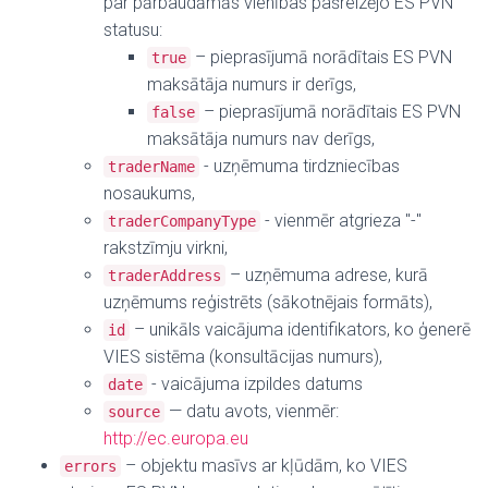
par pārbaudāmās vienības pašreizējo ES PVN
statusu:
– pieprasījumā norādītais ES PVN
true
maksātāja numurs ir derīgs,
– pieprasījumā norādītais ES PVN
false
maksātāja numurs nav derīgs,
- uzņēmuma tirdzniecības
traderName
nosaukums,
- vienmēr atgrieza "-"
traderCompanyType
rakstzīmju virkni,
– uzņēmuma adrese, kurā
traderAddress
uzņēmums reģistrēts (sākotnējais formāts),
– unikāls vaicājuma identifikators, ko ģenerē
id
VIES sistēma (konsultācijas numurs),
- vaicājuma izpildes datums
date
— datu avots, vienmēr:
source
http://ec.europa.eu
– objektu masīvs ar kļūdām, ko VIES
errors