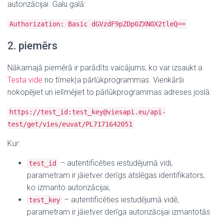
autorizācijai.
Galu galā:
Authorization: Basic dGVzdF9pZDp0ZXN0X2tleQ==
2. piemērs
Nākamajā piemērā ir parādīts vaicājums, ko var izsaukt a
Testa vide
no tīmekļa pārlūkprogrammas. Vienkārši
nokopējiet un ielīmējiet to pārlūkprogrammas adreses joslā:
https://test_id:test_key@viesapi.eu/api-
test/get/vies/euvat/PL7171642051
Kur:
– autentificēties iestudējumā
vidi
,
test_id
parametram ir jāietver derīgs atslēgas identifikators,
ko izmanto autorizācijai,
– autentificēties iestudējumā
vidē,
test_key
parametram ir jāietver derīga autorizācijai izmantotās