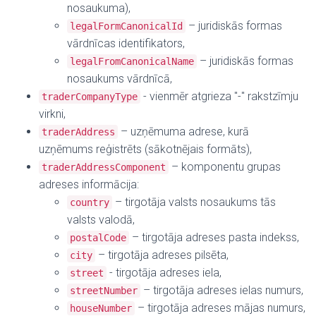
nosaukuma),
– juridiskās formas
legalFormCanonicalId
vārdnīcas identifikators,
–
juridiskās formas
legalFromCanonicalName
nosaukums vārdnīcā,
- vienmēr atgrieza "-" rakstzīmju
traderCompanyType
virkni,
– uzņēmuma adrese, kurā
traderAddress
uzņēmums reģistrēts (sākotnējais formāts),
–
komponentu grupas
traderAddressComponent
adreses informācija:
– tirgotāja valsts nosaukums tās
country
valsts valodā,
– tirgotāja adreses pasta indekss,
postalCode
– tirgotāja adreses pilsēta,
city
- tirgotāja adreses iela,
street
– tirgotāja adreses ielas numurs,
streetNumber
– tirgotāja adreses mājas numurs,
houseNumber