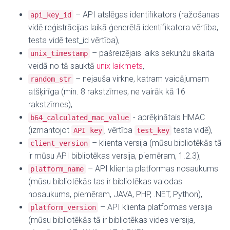
– API atslēgas identifikators (ražošanas
api_key_id
vidē reģistrācijas laikā ģenerētā identifikatora vērtība,
testa vidē test_id vērtība),
– pašreizējais laiks sekunžu skaita
unix_timestamp
veidā no tā sauktā
unix laikmets
,
– nejauša virkne, katram vaicājumam
random_str
atšķirīga (min. 8 rakstzīmes, ne vairāk kā 16
rakstzīmes),
- aprēķinātais HMAC
b64_calculated_mac_value
(izmantojot
, vērtība
testa vidē),
API key
test_key
– klienta versija (mūsu bibliotēkās tā
client_version
ir mūsu API bibliotēkas versija, piemēram, 1.2.3),
– API klienta platformas nosaukums
platform_name
(mūsu bibliotēkās tas ir bibliotēkas valodas
nosaukums, piemēram, JAVA, PHP, .NET, Python),
– API klienta platformas versija
platform_version
(mūsu bibliotēkās tā ir bibliotēkas vides versija,