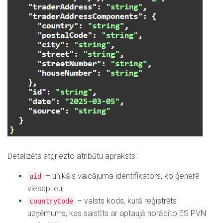
Detalizēts atgriezto atribūtu apraksts:
– unikāls vaicājuma identifikators, ko ģenerē
uid
viesapi.eu,
– valsts kods, kurā reģistrēts
countryCode
uzņēmums, kas saistīts ar aptaujā norādīto ES PVN