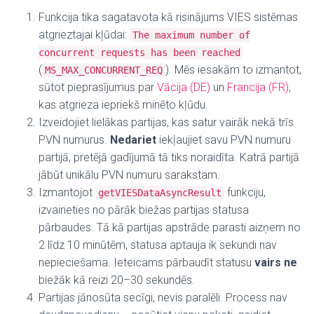
Funkcija tika sagatavota kā risinājums VIES sistēmas
atgrieztajai kļūdai:
The maximum number of
concurrent requests has been reached
(
). Mēs iesakām to izmantot,
MS_MAX_CONCURRENT_REQ
sūtot pieprasījumus par
Vācija (DE)
un
Francija (FR)
,
kas atgrieza iepriekš minēto kļūdu.
Izveidojiet lielākas partijas, kas satur vairāk nekā trīs
PVN numurus.
Nedariet
iekļaujiet savu PVN numuru
partijā, pretējā gadījumā tā tiks noraidīta. Katrā partijā
jābūt unikālu PVN numuru sarakstam.
Izmantojot
funkciju,
getVIESDataAsyncResult
izvairieties no pārāk biežas partijas statusa
pārbaudes. Tā kā partijas apstrāde parasti aizņem no
2 līdz 10 minūtēm, statusa aptauja ik sekundi nav
nepieciešama. Ieteicams pārbaudīt statusu
vairs ne
biežāk kā reizi 20–30 sekundēs.
Partijas jānosūta secīgi, nevis paralēli. Process nav