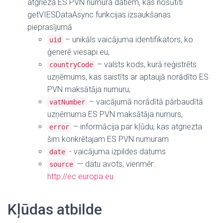
atgrieza ES PVN numura datiem, kas nosūtīti
getVIESDataAsync funkcijas izsaukšanas
pieprasījumā
– unikāls vaicājuma identifikators, ko
uid
ģenerē viesapi.eu,
– valsts kods, kurā reģistrēts
countryCode
uzņēmums, kas saistīts ar aptaujā norādīto ES
PVN maksātāja numuru,
– vaicājumā norādītā pārbaudītā
vatNumber
uzņēmuma ES PVN maksātāja numurs,
–
informācija par kļūdu, kas atgriezta
error
šim konkrētajam ES PVN numuram
- vaicājuma izpildes datums
date
— datu avots, vienmēr:
source
http://ec.europa.eu
Kļūdas atbilde