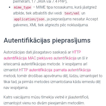
piemēram, 17 JAVA vai 7.4 PHP),
– MIME tipa nosaukums, kurā jāatgriež
mime_type
atbilde, tiek atbalstīti divi veidi:
un
text/xml
, ja pieprasījums nesatur Accept
application/json
galvenes, XML tiek atgriezts pēc noklusējuma.
Autentifikācijas pieprasījums
Autorizācijas dati jāsagatavo saskaņā ar
HTTP
autentifikācija: MAC piekļuves autentifikācija
un šī ir
ieteicamā autentifikācijas metode. Ir iespējams arī
izmantot
HTTP autentifikācija: pamata autentifikācija
metodi, tomēr drošības apsvērumu dēļ, lūdzu, izmantojiet to
tikai tad, ja pirmās metodes izmantošana kādu iemeslu dēļ
nav iespējama.
Katrs vaicājums mūsu tīmekļa vietnē ir jāautentificē,
izmantojot vienu no divām pieejamām metodēm.