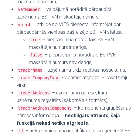
maksātāja numuru,
– vaicājumā norādītā pārbaudītā
vatNumber
uzņēmuma ES PVN maksātāja numurs,
– atbilde no VIES dienesta, informējot par
valid
pārbaudāmās vienības pašreizējo ES PVN statusu:
– pieprasījumā norādītais ES PVN
true
maksātāja numurs ir derīgs,
– pieprasījumā norādītais ES PVN
false
maksātāja numurs nav derīgs,
- uzņēmuma tirdzniecības nosaukums,
traderName
- vienmēr atgrieza "-" rakstzīmju
traderCompanyType
virkni,
– uzņēmuma adrese, kurā
traderAddress
uzņēmums reģistrēts (sākotnējais formāts),
–
komponentu grupēšanas
traderAddressComponent
adreses informācija —
neobligāts atribūts, šajā
funkcijā nekad netiks atgriezts
.
– unikāls vaicājuma identifikators, ko ģenerē VIES
id