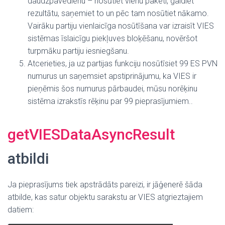
daudzpavedienu – nosūtiet vienu paketi, gaidiet
rezultātu, saņemiet to un pēc tam nosūtiet nākamo.
Vairāku partiju vienlaicīga nosūtīšana var izraisīt VIES
sistēmas īslaicīgu piekļuves bloķēšanu, novēršot
turpmāku partiju iesniegšanu.
Atcerieties, ja uz partijas funkciju nosūtīsiet 99 ES PVN
numurus un saņemsiet apstiprinājumu, ka VIES ir
pieņēmis šos numurus pārbaudei, mūsu norēķinu
sistēma izrakstīs rēķinu par 99 pieprasījumiem.
.
getVIESDataAsyncResult
atbildi
Ja pieprasījums tiek apstrādāts pareizi, ir jāģenerē šāda
atbilde, kas satur objektu sarakstu ar VIES atgrieztajiem
datiem
: