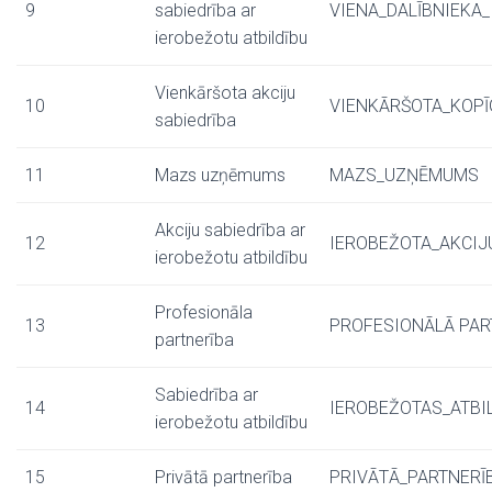
9
sabiedrība ar
VIENA_DALĪBNIEKA
ierobežotu atbildību
Vienkāršota akciju
10
VIENKĀRŠOTA_KOPĪ
sabiedrība
11
Mazs uzņēmums
MAZS_UZŅĒMUMS
Akciju sabiedrība ar
12
IEROBEŽOTA_AKCIJ
ierobežotu atbildību
Profesionāla
13
PROFESIONĀLĀ PAR
partnerība
Sabiedrība ar
14
IEROBEŽOTAS_ATBI
ierobežotu atbildību
15
Privātā partnerība
PRIVĀTĀ_PARTNERĪ