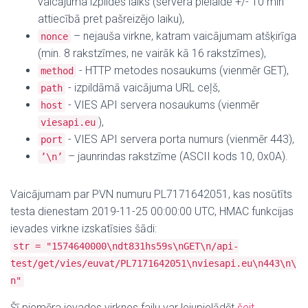
vaicājuma izpildes laiks (servera pielaide +/- 10 min
attiecībā pret pašreizējo laiku),
– nejauša virkne, katram vaicājumam atšķirīga
nonce
(min. 8 rakstzīmes, ne vairāk kā 16 rakstzīmes),
- HTTP metodes nosaukums (vienmēr GET),
method
- izpildāmā vaicājuma URL ceļš,
path
- VIES API servera nosaukums (vienmēr
host
),
viesapi.eu
- VIES API servera porta numurs (vienmēr 443),
port
– jaunrindas rakstzīme (ASCII kods 10, 0x0A).
’\n’
Vaicājumam par PVN numuru PL7171642051, kas nosūtīts
testa dienestam 2019-11-25 00:00:00 UTC, HMAC funkcijas
ievades virkne izskatīsies šādi:
str = "1574640000\ndt831hs59s\nGET\n/api-
test/get/vies/euvat/PL7171642051\nviesapi.eu\n443\n\
n"
Šī piemēra ievades virknes failu var lejupielādēt
šeit
.