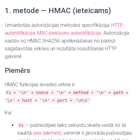
1. metode — HMAC (ieteicams)
Izmantotās autorizācijas metodes specifikācija:
HTTP
autentifikācija: MAC piekļuves autentifikācija
.
Autorizācija
sastāv no HMAC SHA256 aprēķināšanas no pareizi
sagatavotas virknes un rezultāta nosūtīšanas HTTP
galvenē.
Piemērs
HMAC funkcijas ievades virkne ir:
ts + '\n' + nonce + '\n' + method + '\n' + path +
'\n' + host + '\n' + port + '\n\n'
Kur:
– pašreizējais laiks sekunžu skaita veidā no tā
ts
sauktā
unix laikmets
, vienmēr ir jānorāda pašreizējais