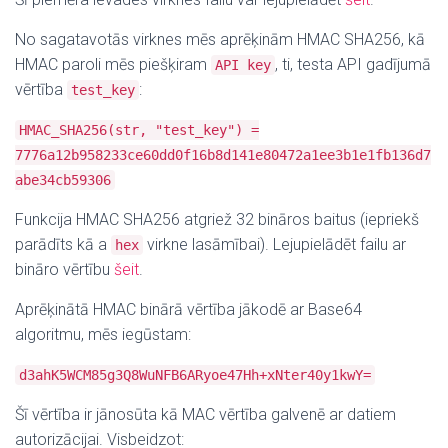
No sagatavotās virknes mēs aprēķinām HMAC SHA256, kā
HMAC paroli mēs piešķiram
, ti, testa API gadījumā
API key
vērtība
:
test_key
HMAC_SHA256(str, "test_key") =
7776a12b958233ce60dd0f16b8d141e80472a1ee3b1e1fb136d7
abe34cb59306
Funkcija HMAC SHA256 atgriež 32 bināros baitus (iepriekš
parādīts kā a
virkne lasāmībai). Lejupielādēt failu ar
hex
bināro vērtību
šeit
.
Aprēķinātā HMAC binārā vērtība jākodē ar Base64
algoritmu, mēs iegūstam:
d3ahK5WCM85g3Q8WuNFB6ARyoe47Hh+xNter40y1kwY=
Šī vērtība ir jānosūta kā MAC vērtība galvenē ar datiem
autorizācijai. Visbeidzot: