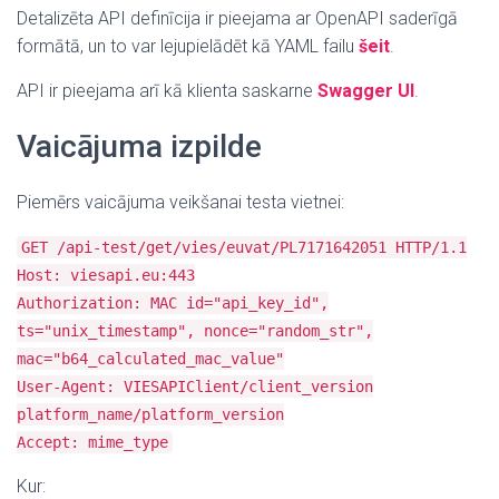
Detalizēta API definīcija ir pieejama ar OpenAPI saderīgā
formātā, un to var lejupielādēt kā YAML failu
šeit
.
API ir pieejama arī kā klienta saskarne
Swagger UI
.
Vaicājuma izpilde
Piemērs vaicājuma veikšanai testa vietnei:
GET /api-test/get/vies/euvat/PL7171642051 HTTP/1.1
Host: viesapi.eu:443
Authorization: MAC id="api_key_id",
ts="unix_timestamp", nonce="random_str",
mac="b64_calculated_mac_value"
User-Agent: VIESAPIClient/client_version
platform_name/platform_version
Accept: mime_type
Kur: