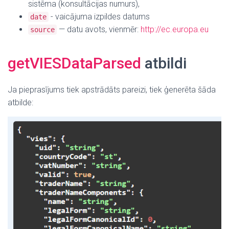
sistēma (konsultācijas numurs),
- vaicājuma izpildes datums
date
— datu avots, vienmēr:
http://ec.europa.eu
source
getVIESDataParsed
atbildi
Ja pieprasījums tiek apstrādāts pareizi, tiek ģenerēta šāda
atbilde: