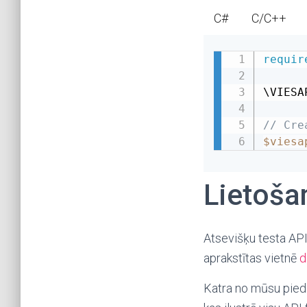
C#
C/C++
requir
\
VIESA
// Cre
$viesa
Lietoša
Atsevišķu testa API
aprakstītas vietnē
d
Katra no mūsu pied