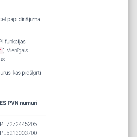
cel papildinājuma
PI funkcijas
). Vienīgais
/
us.
rus, kas piešķirti
ES PVN numuri
PL7272445205
PL5213003700