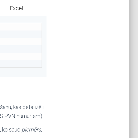
Excel
anu, kas detalizēti
(ES PVN numuriem).
, ko sauc
piemērs
,