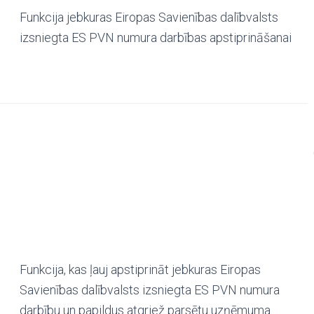
Funkcija jebkuras Eiropas Savienības dalībvalsts
izsniegta ES PVN numura darbības apstiprināšanai
Funkcija, kas ļauj apstiprināt jebkuras Eiropas
Savienības dalībvalsts izsniegta ES PVN numura
darbību un papildus atgriež parsētu uzņēmuma