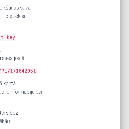
teikšanās savā
– pietiek ar
.
st_key
a
reses joslā:
/PL7171642051
vā kontā
papildinformāciju par
ktors bez
tēkām: