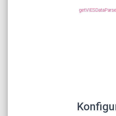
getVIESDataPars
Konfigu