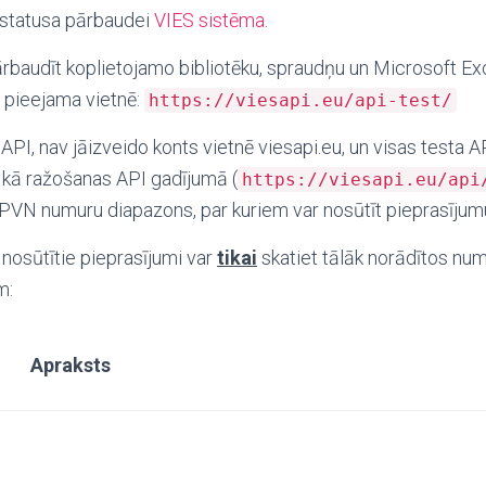
s statusa pārbaudei
VIES sistēma
.
ārbaudīt koplietojamo bibliotēku, spraudņu un Microsoft Ex
r pieejama vietnē:
https://viesapi.eu/api-test/
API, nav jāizveido konts vietnē viesapi.eu, un visas testa A
t kā ražošanas API gadījumā (
https://viesapi.eu/api
PVN numuru diapazons, par kuriem var nosūtīt pieprasījum
 nosūtītie pieprasījumi var
tikai
skatiet tālāk norādītos numu
m:
Apraksts