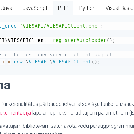
Java
JavaScript
PHP
Python
Visual Basic
e_once
'VIESAPI/VIESAPIClient.php'
;
PI
\
VIESAPIClient
::
registerAutoloader
(
)
;
ate the test env service client object.
pi
=
new
\
VIESAPI
\
VIESAPIClient
(
)
;
na
 funkcionalitātes pārbaude ietver atsevišķu funkciju izsaukš
okumentācija
lapu ar iepriekš norādītajiem parametriem 
āvātajām bibliotēkām satur avota kodu paraugprogrammai