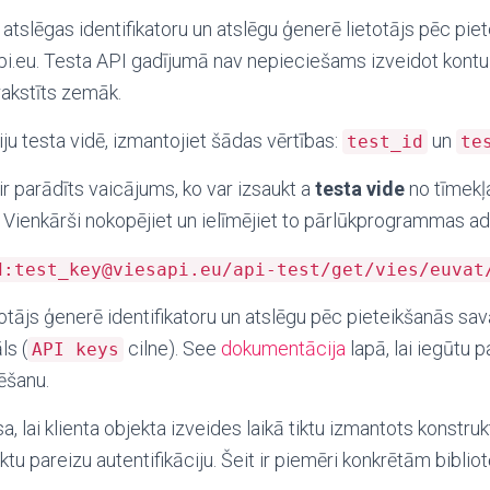
tslēgas identifikatoru un atslēgu ģenerē lietotājs pēc pie
pi.eu. Testa API gadījumā nav nepieciešams izveidot kontu 
rakstīts zemāk.
iju testa vidē, izmantojiet šādas vērtības:
un
test_id
te
 parādīts vaicājums, ko var izsaukt a
testa vide
no tīmekļ
ienkārši nokopējiet un ielīmējiet to pārlūkprogrammas ad
d:test_key@viesapi.eu/api-test/get/vies/euvat
otājs ģenerē identifikatoru un atslēgu pēc pieteikšanās sa
ls (
cilne). S
ee
dokumentācija
lapā, lai iegūtu 
API keys
ēšanu.
 lai klienta objekta izveides laikā tiktu izmantots konstru
ktu pareizu autentifikāciju. Šeit ir piemēri konkrētām biblio