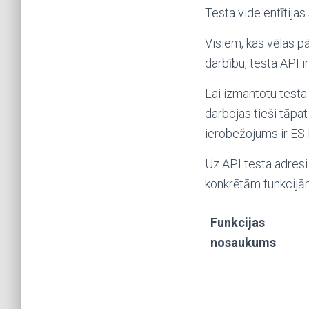
Testa vide entītija
Visiem, kas vēlas p
darbību, testa API i
Lai izmantotu testa 
darbojas tieši tāpa
ierobežojums ir ES 
Uz API testa adresi
konkrētām funkcijā
Funkcijas
nosaukums