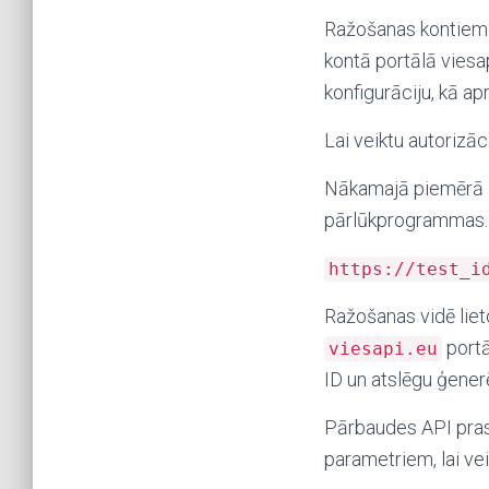
Ražošanas kontiem a
kontā portālā viesa
konfigurāciju, kā ap
Lai veiktu autorizāc
Nākamajā piemērā ir
pārlūkprogrammas. V
https://test_i
Ražošanas vidē liet
portā
viesapi.eu
ID un atslēgu ģener
Pārbaudes API prasa,
parametriem, lai vei