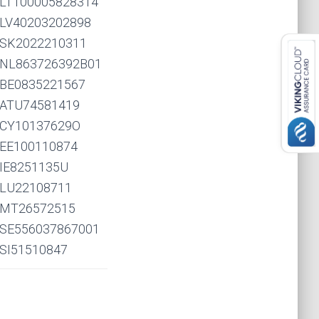
LT100005828314
LV40203202898
SK2022210311
NL863726392B01
BE0835221567
ATU74581419
CY10137629O
EE100110874
IE8251135U
LU22108711
MT26572515
SE556037867001
SI51510847