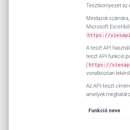
Tesztkörnyezet az 
Mindazok számára, 
Microsoft Excel-bő
https://viesap
A teszt API használ
teszt API funkció 
(
https://viesap
vonatkozóan lekérd
Az API-teszt címér
amelyek meghatároz
Funkció neve