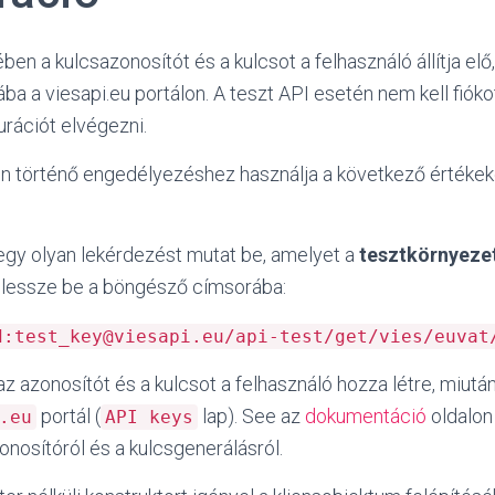
ben a kulcsazonosítót és a kulcsot a felhasználó állítja elő
ába a viesapi.eu portálon. A teszt API esetén nem kell fióko
gurációt elvégezni.
n történő engedélyezéshez használja a következő értékek
egy olyan lekérdezést mutat be, amelyet a
tesztkörnyeze
illessze be a böngésző címsorába:
d:test_key@viesapi.eu/api-test/get/vies/euvat
z azonosítót és a kulcsot a felhasználó hozza létre, miutá
portál (
lap). S
ee az
dokumentáció
oldalon 
.eu
API keys
onosítóról és a kulcsgenerálásról.