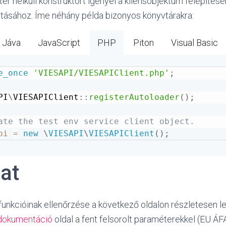
er nélküli konstruktort igényel a kliensobjektum felépítés
jtásához. Íme néhány példa bizonyos könyvtárakra:
Jáva
JavaScript
PHP
Piton
Visual Basic
e_once
'VIESAPI/VIESAPIClient.php'
;
PI
\
VIESAPIClient
::
registerAutoloader
(
)
;
ate the test env service client object.
pi
=
new
\
VIESAPI
\
VIESAPIClient
(
)
;
at
funkcióinak ellenőrzése a következő oldalon részletesen le
dokumentáció
oldal a fent felsorolt paraméterekkel (EU ÁF