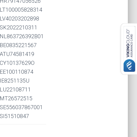
HR79147056526
LT100005828314
LV40203202898
SK2022210311
NL863726392B01
BE0835221567
ATU74581419
CY10137629O
EE100110874
IE8251135U
LU22108711
MT26572515
SE556037867001
SI51510847