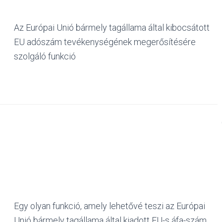
Az Európai Unió bármely tagállama által kibocsátott
EU adószám tevékenységének megerősítésére
szolgáló funkció
Egy olyan funkció, amely lehetővé teszi az Európai
Unió bármely tagállama által kiadott EU-s áfa-szám