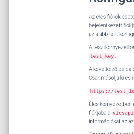
Az éles fiókok eseté
bejelentkezett fiókj
az alább leírt konfi
A tesztkörnyezetbe
.
test_key
A következő példa 
Csak másolja ki és 
https://test_i
Éles környezetben a
fiókjába a
viesapi
információkat az az