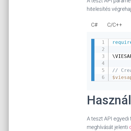
A teszt API paramét
hitelesítés végreha
C#
C/C++
requir
\
VIESA
// Cre
$viesa
Használ
A teszt API egyedi 
meghívását jelenti