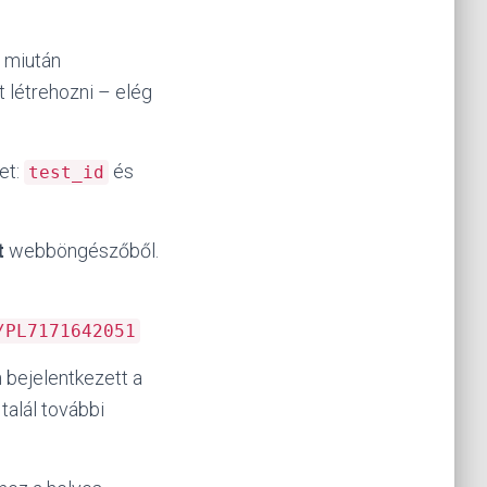
, miután
t létrehozni – elég
et:
és
test_id
t
webböngészőből.
/PL7171642051
n bejelentkezett a
talál további