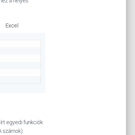
éhez a helyes
Excel
írt egyedi funkciók
A számok).