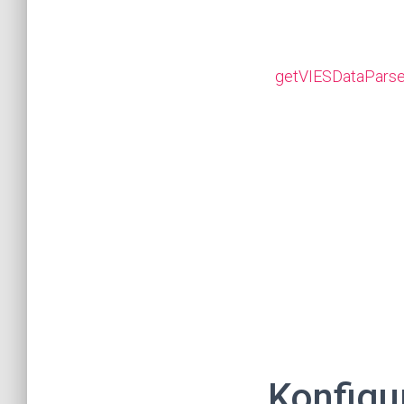
getVIESDataPars
Konfigu