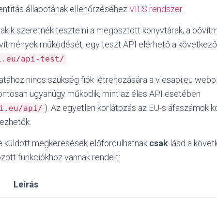
entitás állapotának ellenőrzéséhez
VIES rendszer
.
akik szeretnék tesztelni a megosztott könyvtárak, a bővít
vítmények működését, egy teszt API elérhető a következő
i.eu/api-test/
atához nincs szükség fiók létrehozására a viesapi.eu webo
pontosan ugyanúgy működik, mint az éles API esetében
). Az egyetlen korlátozás az EU-s áfaszámok k
i.eu/api/
ezhetők.
e küldött megkeresések előfordulhatnak
csak
lásd a követ
ott funkciókhoz vannak rendelt:
Leírás