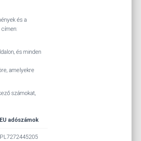
mények és a
 címen:
ldalon, és minden
öre, amelyekre
kező számokat,
EU adószámok
PL7272445205