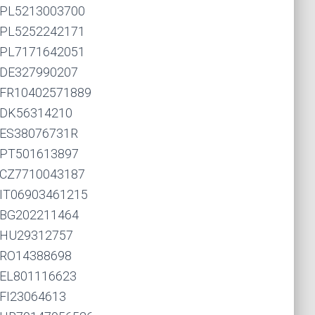
PL5213003700
PL5252242171
PL7171642051
DE327990207
FR10402571889
DK56314210
ES38076731R
PT501613897
CZ7710043187
IT06903461215
BG202211464
HU29312757
RO14388698
EL801116623
FI23064613