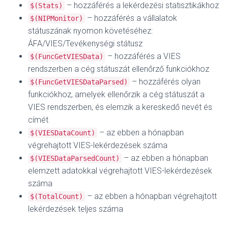
– hozzáférés a lekérdezési statisztikákhoz
$(Stats)
– hozzáférés a vállalatok
$(NIPMonitor)
státuszának nyomon követéséhez:
ÁFA/VIES/Tevékenységi státusz
– hozzáférés a VIES
$(FuncGetVIESData)
rendszerben a cég státuszát ellenőrző funkciókhoz
– hozzáférés olyan
$(FuncGetVIESDataParsed)
funkciókhoz, amelyek ellenőrzik a cég státuszát a
VIES rendszerben, és elemzik a kereskedő nevét és
címét
– az ebben a hónapban
$(VIESDataCount)
végrehajtott VIES-lekérdezések száma
– az ebben a hónapban
$(VIESDataParsedCount)
elemzett adatokkal végrehajtott VIES-lekérdezések
száma
– az ebben a hónapban végrehajtott
$(TotalCount)
lekérdezések teljes száma