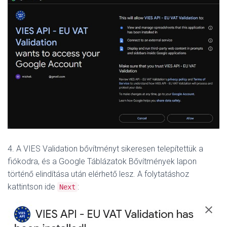
4. A VIES Validation bővítményt sikeresen telepítettük a
fiókodra, és a Google Táblázatok Bővítmények lapon
történő elindítása után elérhető lesz.
A folytatáshoz
kattintson ide
:
Next