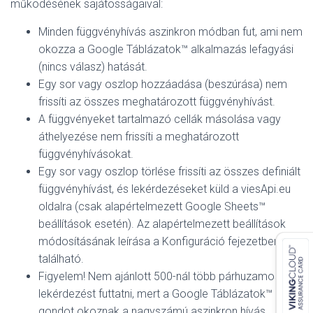
működésének sajátosságaival:
Minden függvényhívás aszinkron módban fut, ami nem
okozza a Google Táblázatok™ alkalmazás lefagyási
(nincs válasz) hatását.
Egy sor vagy oszlop hozzáadása (beszúrása) nem
frissíti az összes meghatározott függvényhívást.
A függvényeket tartalmazó cellák másolása vagy
áthelyezése nem frissíti a meghatározott
függvényhívásokat.
Egy sor vagy oszlop törlése frissíti az összes definiált
függvényhívást, és lekérdezéseket küld a viesApi.eu
oldalra (csak alapértelmezett Google Sheets™
beállítások esetén). Az alapértelmezett beállítások
módosításának leírása a Konfiguráció fejezetben
található.
Figyelem! Nem ajánlott 500-nál több párhuzamos
lekérdezést futtatni, mert a Google Táblázatok™
gondot okoznak a nagyszámú aszinkron hívás