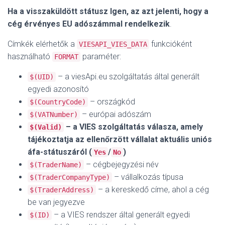
Ha a visszaküldött státusz Igen, az azt jelenti, hogy a
cég érvényes EU adószámmal rendelkezik
.
Címkék elérhetők a
funkcióként
VIESAPI_VIES_DATA
használható
paraméter:
FORMAT
– a viesApi.eu szolgáltatás által generált
$(UID)
egyedi azonosító
– országkód
$(CountryCode)
– európai adószám
$(VATNumber)
– a VIES szolgáltatás válasza, amely
$(Valid)
tájékoztatja az ellenőrzött vállalat aktuális uniós
áfa-státuszáról (
/
)
Yes
No
– cégbejegyzési név
$(TraderName)
– vállalkozás típusa
$(TraderCompanyType)
– a kereskedő címe, ahol a cég
$(TraderAddress)
be van jegyezve
– a VIES rendszer által generált egyedi
$(ID)