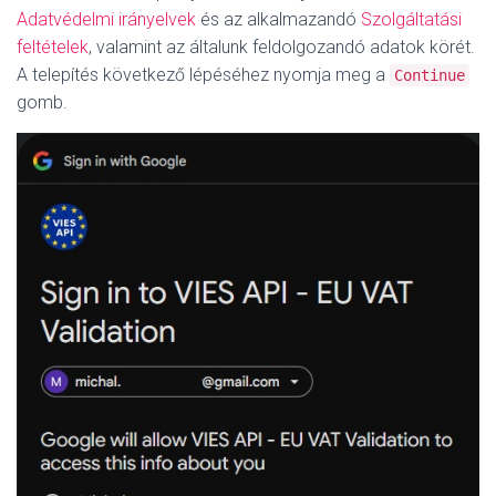
Adatvédelmi irányelvek
és az alkalmazandó
Szolgáltatási
feltételek
, valamint az általunk feldolgozandó adatok körét.
A telepítés következő lépéséhez nyomja meg a
Continue
gomb.