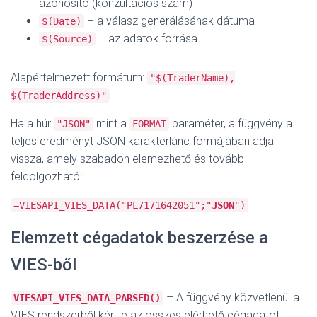
azonosító (konzultációs szám)
– a válasz generálásának dátuma
$(Date)
– az adatok forrása
$(Source)
Alapértelmezett formátum:
"$(TraderName),
$(TraderAddress)"
Ha a húr
mint a
paraméter, a függvény a
"JSON"
FORMAT
teljes eredményt JSON karakterlánc formájában adja
vissza, amely szabadon elemezhető és tovább
feldolgozható:
=VIESAPI_VIES_DATA("PL7171642051";"
JSON
")
Elemzett cégadatok beszerzése a
VIES-ből
– A függvény közvetlenül a
VIESAPI_VIES_DATA_PARSED()
VIES rendszerből kéri le az összes elérhető cégadatot.