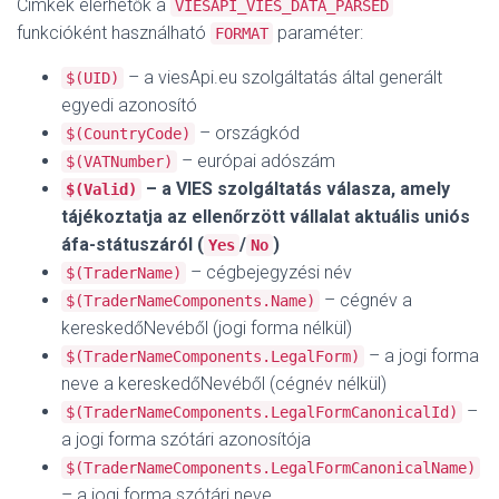
Címkék elérhetők a
VIESAPI_VIES_DATA_PARSED
funkcióként használható
paraméter:
FORMAT
– a viesApi.eu szolgáltatás által generált
$(UID)
egyedi azonosító
– országkód
$(CountryCode)
– európai adószám
$(VATNumber)
– a VIES szolgáltatás válasza, amely
$(Valid)
tájékoztatja az ellenőrzött vállalat aktuális uniós
áfa-státuszáról (
/
)
Yes
No
– cégbejegyzési név
$(TraderName)
– cégnév a
$(TraderNameComponents.Name)
kereskedőNevéből (jogi forma nélkül)
– a jogi forma
$(TraderNameComponents.LegalForm)
neve a kereskedőNevéből (cégnév nélkül)
–
$(TraderNameComponents.LegalFormCanonicalId)
a jogi forma szótári azonosítója
$(TraderNameComponents.LegalFormCanonicalName)
– a jogi forma szótári neve