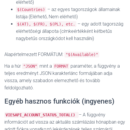
elérhető)
– az egyes tagországok államainak
$(Countries)
listája (Elérhető, Nem elérhető)
– egy adott tagország
$(AT), $(FR), $(PL), etc.
elérhetőségi állapota (címkeértékként kétbetűs
nagybetűs országkódot kell használni)
Alapértelmezett FORMÁTUM:
"$(Available)"
Ha a húr
mint a
paraméter, a függvény a
"JSON"
FORMAT
teljes eredményt JSON karakterlánc formájában adja
vissza, amely szabadon elemezhető és tovább
feldolgozható.
Egyéb hasznos funkciók (ingyenes)
– A függvény
VIESAPI_ACCOUNT_STATUS_TOTAL()
információt ad vissza az aktuális számlázási hónapban egy
adott fiókra vonatkozó lekérdezések teljes számáról