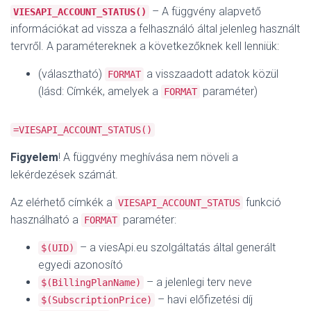
– A függvény alapvető
VIESAPI_ACCOUNT_STATUS()
információkat ad vissza a felhasználó által jelenleg használt
tervről. A paramétereknek a következőknek kell lenniük:
(választható)
a visszaadott adatok közül
FORMAT
(lásd: Címkék, amelyek a
paraméter)
FORMAT
=VIESAPI_ACCOUNT_STATUS()
Figyelem
! A függvény meghívása nem növeli a
lekérdezések számát.
Az elérhető címkék a
funkció
VIESAPI_ACCOUNT_STATUS
használható a
paraméter:
FORMAT
– a viesApi.eu szolgáltatás által generált
$(UID)
egyedi azonosító
– a jelenlegi terv neve
$(BillingPlanName)
– havi előfizetési díj
$(SubscriptionPrice)