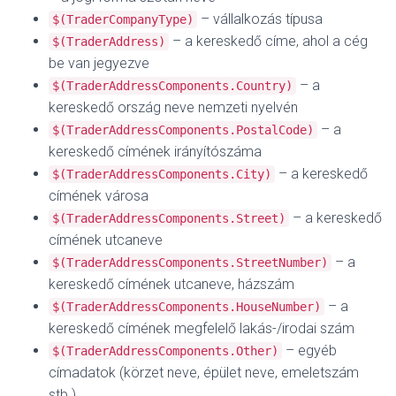
– vállalkozás típusa
$(TraderCompanyType)
– a kereskedő címe, ahol a cég
$(TraderAddress)
be van jegyezve
– a
$(TraderAddressComponents.Country)
kereskedő ország neve nemzeti nyelvén
– a
$(TraderAddressComponents.PostalCode)
kereskedő címének irányítószáma
– a kereskedő
$(TraderAddressComponents.City)
címének városa
– a kereskedő
$(TraderAddressComponents.Street)
címének utcaneve
– a
$(TraderAddressComponents.StreetNumber)
kereskedő címének utcaneve, házszám
– a
$(TraderAddressComponents.HouseNumber)
kereskedő címének megfelelő lakás-/irodai szám
– egyéb
$(TraderAddressComponents.Other)
címadatok (körzet neve, épület neve, emeletszám
stb.)