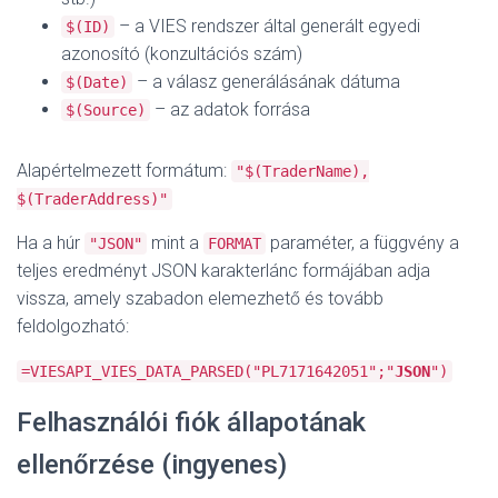
– a VIES rendszer által generált egyedi
$(ID)
azonosító (konzultációs szám)
– a válasz generálásának dátuma
$(Date)
– az adatok forrása
$(Source)
Alapértelmezett formátum:
"$(TraderName),
$(TraderAddress)"
Ha a húr
mint a
paraméter, a függvény a
"JSON"
FORMAT
teljes eredményt JSON karakterlánc formájában adja
vissza, amely szabadon elemezhető és tovább
feldolgozható:
=VIESAPI_VIES_DATA_PARSED("PL7171642051";"
JSON
")
Felhasználói fiók állapotának
ellenőrzése (ingyenes)