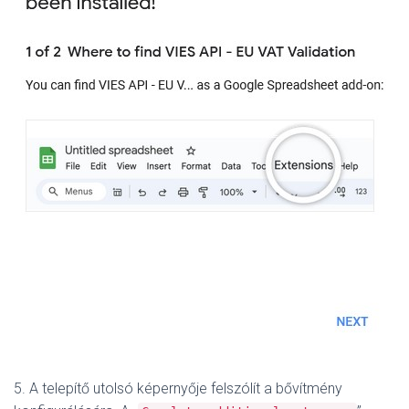
5. A telepítő utolsó képernyője felszólít a bővítmény