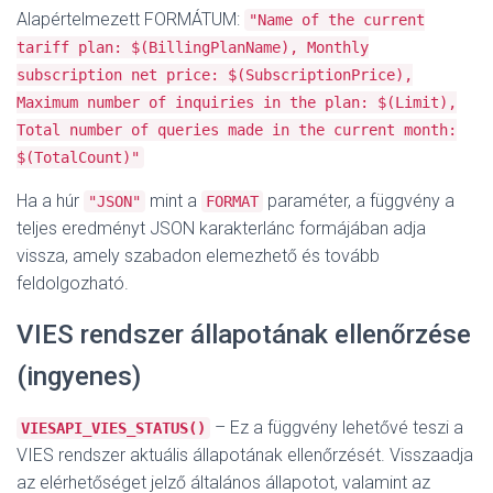
Alapértelmezett FORMÁTUM:
"Name of the current
tariff plan: $(BillingPlanName), Monthly
subscription net price: $(SubscriptionPrice),
Maximum number of inquiries in the plan: $(Limit),
Total number of queries made in the current month:
$(TotalCount)"
Ha a húr
mint a
paraméter, a függvény a
"JSON"
FORMAT
teljes eredményt JSON karakterlánc formájában adja
vissza, amely szabadon elemezhető és tovább
feldolgozható.
VIES rendszer állapotának ellenőrzése
(ingyenes)
– Ez a függvény lehetővé teszi a
VIESAPI_VIES_STATUS()
VIES rendszer aktuális állapotának ellenőrzését. Visszaadja
az elérhetőséget jelző általános állapotot, valamint az