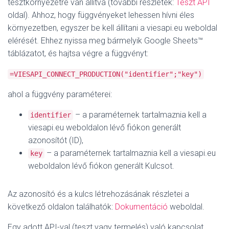
tesztkörnyezetre van állítva (további részletek:
Teszt API
oldal). Ahhoz, hogy függvényeket lehessen hívni éles
környezetben, egyszer be kell állítani a viesapi.eu weboldal
elérését. Ehhez nyissa meg bármelyik Google Sheets™
táblázatot, és hajtsa végre a függvényt:
=VIESAPI_CONNECT_PRODUCTION("identifier";"key")
ahol a függvény paraméterei:
– a paraméternek tartalmaznia kell a
identifier
viesapi.eu weboldalon lévő fiókon generált
azonosítót (ID),
– a paraméternek tartalmaznia kell a viesapi.eu
key
weboldalon lévő fiókon generált Kulcsot.
Az azonosító és a kulcs létrehozásának részletei a
következő oldalon találhatók:
Dokumentáció
weboldal.
Egy adott API-val (teszt vagy termelés) való kapcsolat