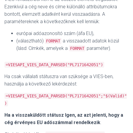
Ezenkívül a cég neve és címe különálló attribútumokra
bontott, elemzett adatként kerül visszaadásra. A
paramétereknek a következőknek kell lenniük:
európai adóazonosító szám (áfa EU),
(választható)
a visszaadott adatok közül
FORMAT
(lásd: Címkék, amelyek a
paraméter).
FORMAT
=VIESAPI_VIES_DATA_PARSED("PL7171642051")
Ha csak vállalati státuszra van szüksége a VIES-ben,
használja a következő lekérdezést:
=VIESAPI_VIES_DATA_PARSED("PL7171642051";"$(Valid)"
)
Ha a visszaküldött státusz Igen, az azt jelenti, hogy a
cég érvényes EU adószámmal rendelkezik
.