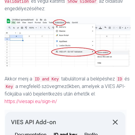
és végül kattints
az oldalsáv
Validation
Show sidebar
engedélyezéséhez:
Akkor menj a
tabulátorral a belépéshez
és
ID and Key
ID
a megfelelő szövegmezőkben, amelyek a VIES API-
Key
fiókjába való bejelentkezés után érhetők el:
https://viesapi.eu/sign-in/