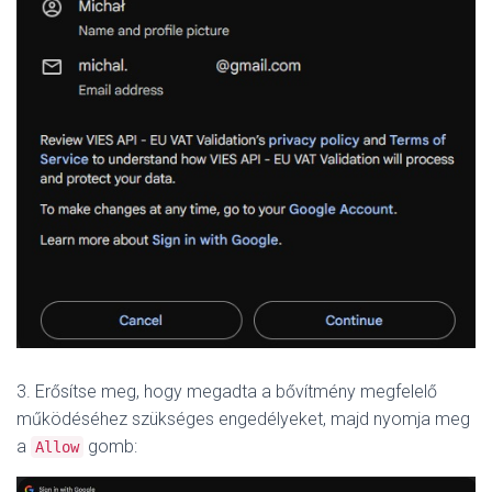
3. Erősítse meg, hogy megadta a bővítmény megfelelő
működéséhez szükséges engedélyeket, majd nyomja meg
a
gomb:
Allow