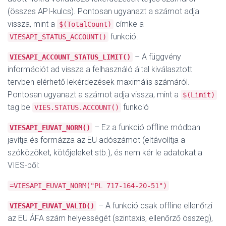
(összes API-kulcs). Pontosan ugyanazt a számot adja
vissza, mint a
címke a
$(TotalCount)
funkció.
VIESAPI_STATUS_ACCOUNT()
– A függvény
VIESAPI_ACCOUNT_STATUS_LIMIT()
információt ad vissza a felhasználó által kiválasztott
tervben elérhető lekérdezések maximális számáról.
Pontosan ugyanazt a számot adja vissza, mint a
$(Limit)
tag be
funkció
VIES.STATUS.ACCOUNT()
– Ez a funkció offline módban
VIESAPI_EUVAT_NORM()
javítja és formázza az EU adószámot (eltávolítja a
szóközöket, kötőjeleket stb.), és nem kér le adatokat a
VIES-ből:
=VIESAPI_EUVAT_NORM("PL 717-164-20-51")
– A funkció csak offline ellenőrzi
VIESAPI_EUVAT_VALID()
az EU ÁFA szám helyességét (szintaxis, ellenőrző összeg),