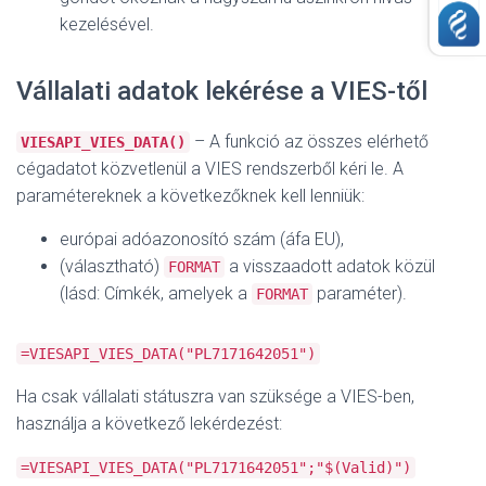
kezelésével.
Vállalati adatok lekérése a VIES-től
– A funkció az összes elérhető
VIESAPI_VIES_DATA()
cégadatot közvetlenül a VIES rendszerből kéri le. A
paramétereknek a következőknek kell lenniük:
európai adóazonosító szám (áfa EU),
(választható)
a visszaadott adatok közül
FORMAT
(lásd: Címkék, amelyek a
paraméter).
FORMAT
=VIESAPI_VIES_DATA("PL7171642051")
Ha csak vállalati státuszra van szüksége a VIES-ben,
használja a következő lekérdezést:
=VIESAPI_VIES_DATA("PL7171642051";"$(Valid)")