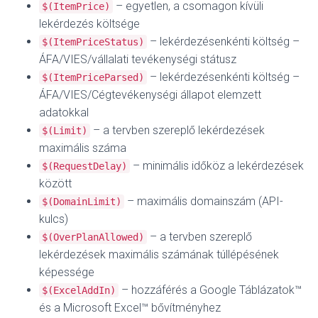
– egyetlen, a csomagon kívüli
$(ItemPrice)
lekérdezés költsége
– lekérdezésenkénti költség –
$(ItemPriceStatus)
ÁFA/VIES/vállalati tevékenységi státusz
– lekérdezésenkénti költség –
$(ItemPriceParsed)
ÁFA/VIES/Cégtevékenységi állapot elemzett
adatokkal
– a tervben szereplő lekérdezések
$(Limit)
maximális száma
– minimális időköz a lekérdezések
$(RequestDelay)
között
– maximális domainszám (API-
$(DomainLimit)
kulcs)
– a tervben szereplő
$(OverPlanAllowed)
lekérdezések maximális számának túllépésének
képessége
– hozzáférés a Google Táblázatok™
$(ExcelAddIn)
és a Microsoft Excel™ bővítményhez