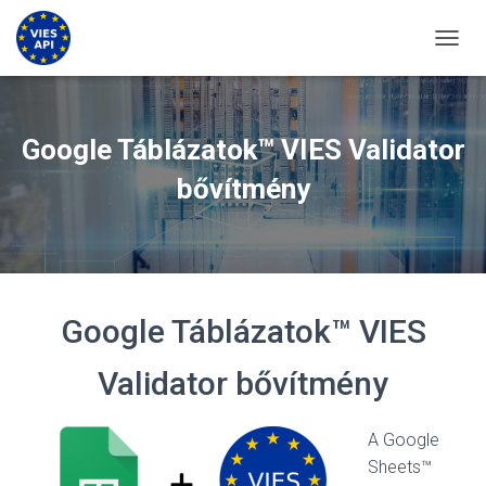
KAPCS
Google Táblázatok™ VIES Validator
bővítmény
Google Táblázatok™ VIES
Validator bővítmény
A Google
Sheets™