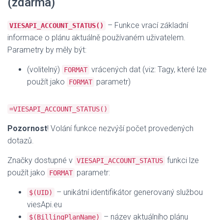
(zdarma)
– Funkce vrací základní
VIESAPI_ACCOUNT_STATUS()
informace o plánu aktuálně používaném uživatelem.
Parametry by měly být:
(volitelný)
vrácených dat (viz: Tagy, které lze
FORMAT
použít jako
parametr)
FORMAT
=VIESAPI_ACCOUNT_STATUS()
Pozornost
! Volání funkce nezvýší počet provedených
dotazů.
Značky dostupné v
funkci lze
VIESAPI_ACCOUNT_STATUS
použít jako
parametr:
FORMAT
– unikátní identifikátor generovaný službou
$(UID)
viesApi.eu
– název aktuálního plánu
$(BillingPlanName)