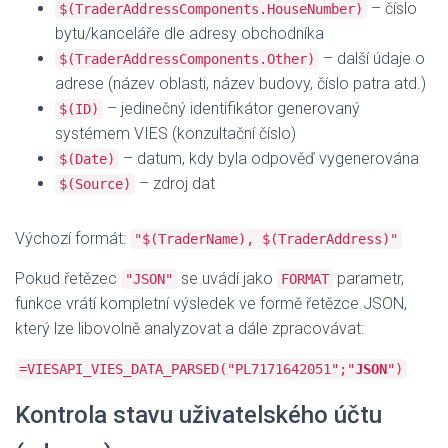
– číslo
$(TraderAddressComponents.HouseNumber)
bytu/kanceláře dle adresy obchodníka
– další údaje o
$(TraderAddressComponents.Other)
adrese (název oblasti, název budovy, číslo patra atd.)
– jedinečný identifikátor generovaný
$(ID)
systémem VIES (konzultační číslo)
– datum, kdy byla odpověď vygenerována
$(Date)
– zdroj dat
$(Source)
Výchozí formát:
"$(TraderName), $(TraderAddress)"
Pokud řetězec
se uvádí jako
parametr,
"JSON"
FORMAT
funkce vrátí kompletní výsledek ve formě řetězce JSON,
který lze libovolně analyzovat a dále zpracovávat:
=VIESAPI_VIES_DATA_PARSED("PL7171642051";"
JSON
")
Kontrola stavu uživatelského účtu