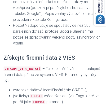
definovaná volání funkcí a odešlou dotazy na
viesApi.eu (pouze v případě výchozího nastavení
Tabulek Google™). Popis změny výchozího nastavení
je uveden v kapitole Konfigurace.
Pozor! Nedoporučuje se spouštět více než 500
paralelních dotazů, protože Google Sheets™ má
potíže se zpracováním velkého počtu asynchronních
volání.
Získejte firemní data z VIES
– Funkce načítá všechna dostupná
VIESAPI_VIES_DATA()
firemní data přímo ze systému VIES. Parametry by měly
být:
evropské daňové identifikační číslo (VAT EU),
(volitelný)
vrácených dat (viz: Tagy, které lze
FORMAT
použít jako
parametr).
FORMAT