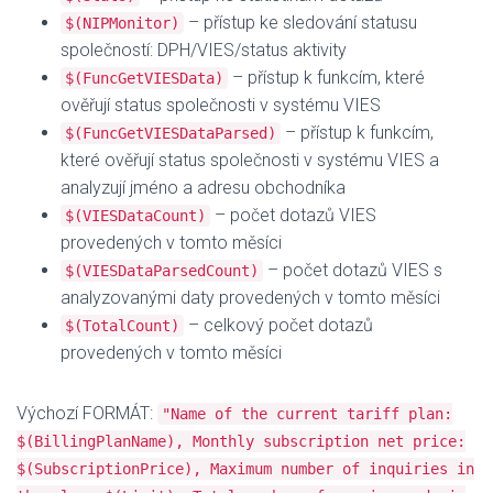
– přístup ke sledování statusu
$(NIPMonitor)
společností: DPH/VIES/status aktivity
– přístup k funkcím, které
$(FuncGetVIESData)
ověřují status společnosti v systému VIES
– přístup k funkcím,
$(FuncGetVIESDataParsed)
které ověřují status společnosti v systému VIES a
analyzují jméno a adresu obchodníka
– počet dotazů VIES
$(VIESDataCount)
provedených v tomto měsíci
– počet dotazů VIES s
$(VIESDataParsedCount)
analyzovanými daty provedených v tomto měsíci
– celkový počet dotazů
$(TotalCount)
provedených v tomto měsíci
Výchozí FORMÁT:
"Name of the current tariff plan:
$(BillingPlanName), Monthly subscription net price:
$(SubscriptionPrice), Maximum number of inquiries in