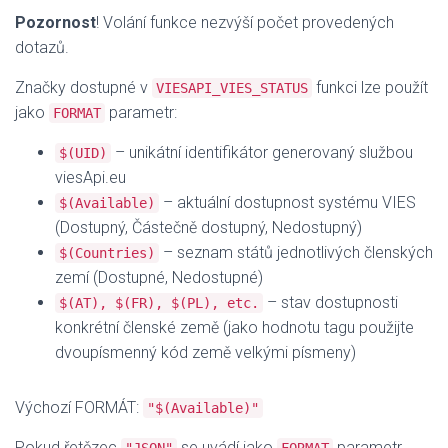
Pozornost
! Volání funkce nezvýší počet provedených
dotazů.
Značky dostupné v
funkci lze použít
VIESAPI_VIES_STATUS
jako
parametr:
FORMAT
– unikátní identifikátor generovaný službou
$(UID)
viesApi.eu
– aktuální dostupnost systému VIES
$(Available)
(Dostupný, Částečně dostupný, Nedostupný)
– seznam států jednotlivých členských
$(Countries)
zemí (Dostupné, Nedostupné)
– stav dostupnosti
$(AT), $(FR), $(PL), etc.
konkrétní členské země (jako hodnotu tagu použijte
dvoupísmenný kód země velkými písmeny)
Výchozí FORMÁT:
"$(Available)"
Pokud řetězec
se uvádí jako
parametr,