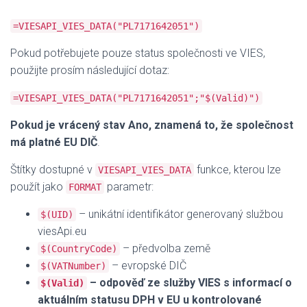
=VIESAPI_VIES_DATA("PL7171642051")
Pokud potřebujete pouze status společnosti ve VIES,
použijte prosím následující dotaz:
=VIESAPI_VIES_DATA("PL7171642051";"$(Valid)")
Pokud je vrácený stav Ano, znamená to, že společnost
má platné EU DIČ
.
Štítky dostupné v
funkce, kterou lze
VIESAPI_VIES_DATA
použít jako
parametr:
FORMAT
– unikátní identifikátor generovaný službou
$(UID)
viesApi.eu
– předvolba země
$(CountryCode)
– evropské DIČ
$(VATNumber)
– odpověď ze služby VIES s informací o
$(Valid)
aktuálním statusu DPH v EU u kontrolované