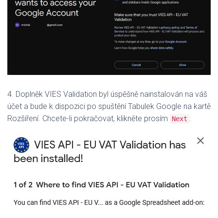
4. Doplněk VIES Validation byl úspěšně nainstalován na váš
účet a bude k dispozici po spuštění Tabulek Google na kartě
Rozšíření.
Chcete-li pokračovat, klikněte prosím
:
Next