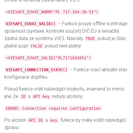
=VIESAPI_EUVAT_NORM("PL 717-164-20-51")
– Funkce pouze offline kontroluje
VIESAPI_EUVAT_VALID()
správnost (syntaxe, kontrolní součet) DIČ EU a nenačítá
žádná data ze systému VIES. Návraty
pokud je číslo
TRUE
platné popř
pokud není platný:
FALSE
=VIESAPI_EUVAT_VALID("PL7171642051")
– Funkce vrací aktuální stav
VIESAPI_CONNECTION_STATE()
konfigurace doplňku.
Pokud funkce vrátí následující hodnotu, znamená to mimo
jiné, že
a
nebyly uloženy:
ID
API key
ERROR: Connection requires configuration
Po uložení
a
, funkce by měla vrátit následující
API ID
key
zprávu: