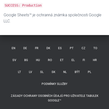
SUCCESS: Production
Google Sheets™ je ochranná známka společnosti Google
LLC.
EN
DE
FR
DK
ES
PT
CZ
TO
SV
BG
HU
RO
ET
EL
FI
HR
LT
LV
SL
SK
NL
BÝT
PL
PODMÍNKY SLUŽBY
ZÁSADY OCHRANY OSOBNÍCH ÚDAJŮ PRO UŽIVATELE TABULEK
GOOGLE™