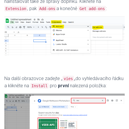
nainstalovat také ze správy doplňků. Klikněte na
, pak
a konečně
:
Extension
Add-ons
Get add-ons
Na další obrazovce zadejte „
„do vyhledávacího řádku
vies
a klikněte na
pro
první
nalezená položka:
Install