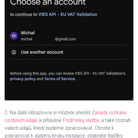
2. Na další obrazovce si můžete přečíst
Zásady ochrany
osobních údajů
a příslušné
Podmínky služby
, a také rozsah
vašich údajů, které budeme zpracovávat. Chcete-li
pokračovat k dalšímu kroku instalace, stiskněte tlačítko