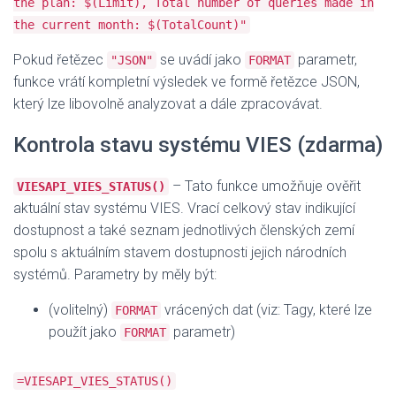
the plan: $(Limit), Total number of queries made in
the current month: $(TotalCount)"
Pokud řetězec
se uvádí jako
parametr,
"JSON"
FORMAT
funkce vrátí kompletní výsledek ve formě řetězce JSON,
který lze libovolně analyzovat a dále zpracovávat.
Kontrola stavu systému VIES (zdarma)
– Tato funkce umožňuje ověřit
VIESAPI_VIES_STATUS()
aktuální stav systému VIES. Vrací celkový stav indikující
dostupnost a také seznam jednotlivých členských zemí
spolu s aktuálním stavem dostupnosti jejich národních
systémů. Parametry by měly být:
(volitelný)
vrácených dat (viz: Tagy, které lze
FORMAT
použít jako
parametr)
FORMAT
=VIESAPI_VIES_STATUS()