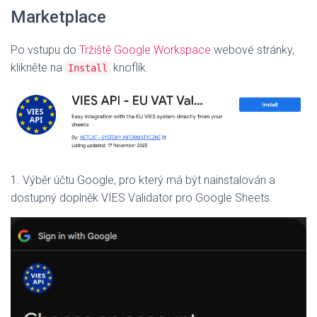
Marketplace
Po vstupu do
Tržiště Google Workspace
webové stránky,
klikněte na
knoflík.
Install
1. Výběr účtu Google, pro který má být nainstalován a
dostupný doplněk VIES Validator pro Google Sheets: