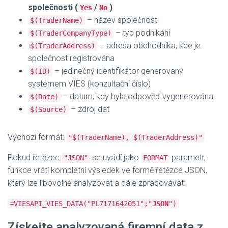
společnosti (
/
)
Yes
No
– název společnosti
$(TraderName)
– typ podnikání
$(TraderCompanyType)
– adresa obchodníka, kde je
$(TraderAddress)
společnost registrována
– jedinečný identifikátor generovaný
$(ID)
systémem VIES (konzultační číslo)
– datum, kdy byla odpověď vygenerována
$(Date)
– zdroj dat
$(Source)
Výchozí formát:
"$(TraderName), $(TraderAddress)"
Pokud řetězec
se uvádí jako
parametr,
"JSON"
FORMAT
funkce vrátí kompletní výsledek ve formě řetězce JSON,
který lze libovolně analyzovat a dále zpracovávat:
=VIESAPI_VIES_DATA("PL7171642051";"
JSON
")
Získejte analyzovaná firemní data z