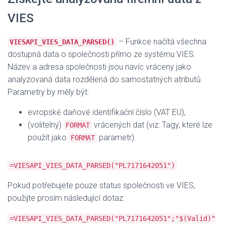
VIES
– Funkce načítá všechna
VIESAPI_VIES_DATA_PARSED()
dostupná data o společnosti přímo ze systému VIES.
Název a adresa společnosti jsou navíc vráceny jako
analyzovaná data rozdělená do samostatných atributů.
Parametry by měly být:
evropské daňové identifikační číslo (VAT EU),
(volitelný)
vrácených dat (viz: Tagy, které lze
FORMAT
použít jako
parametr).
FORMAT
=VIESAPI_VIES_DATA_PARSED("PL7171642051")
Pokud potřebujete pouze status společnosti ve VIES,
použijte prosím následující dotaz:
=VIESAPI_VIES_DATA_PARSED("PL7171642051";"$(Valid)"