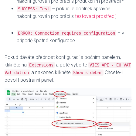
nakonfigurován pro práci s produkčním prostředím,
– pokud je doplněk správně
SUCCESS: Test
nakonfigurován pro práci s
testovací prostředí
,
– v
ERROR: Connection requires configuration
případě špatné konfigurace.
Pokud dáváte přednost konfiguraci s bočním panelem,
klikněte na
a poté vyberte
Extensions
VIES API - EU VAT
a nakonec klikněte
Chcete-li
Validation
Show sidebar
povolit postranní panel: