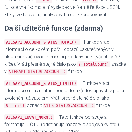
"JSON"
FORMAT
funkce vrátí kompletní výsledek ve formě řetězce JSON,
který lze libovolně analyzovat a dále zpracovávat.
Další užitečné funkce (zdarma)
– Funkce vrací
VIESAPI_ACCOUNT_STATUS_TOTAL()
informaci o celkovém počtu dotazů uskutečněných v
aktuálním zúčtovacím měsíci pro daný účet (všechny API
klíče). Vrátí přesně stejné číslo jako
značka
$(TotalCount)
v
funkce.
VIESAPI_STATUS_ACCOUNT()
– Funkce vrací
VIESAPI_ACCOUNT_STATUS_LIMIT()
informaci o maximálním počtu dotazů dostupných v plánu
zvoleném uživatelem. Vrátí přesně stejné číslo jako
označit
funkce
$(Limit)
VIES.STATUS.ACCOUNT()
– Tato funkce opravuje a
VIESAPI_EUVAT_NORM()
formátuje DIČ EU (odstraňuje mezery a spojovníky atd.)
offline a nenačítá žádná data z VIES: