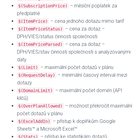
– měsíční poplatek za
$(SubscriptionPrice)
předplatné
– cena jednoho dotazu mimo tarif
$(ItemPrice)
– cena za dotaz –
$(ItemPriceStatus)
DPH/VIES/status činnosti společnosti
– cena za dotaz –
$(ItemPriceParsed)
DPH/VIES/stav činnosti společnosti s analyzovanými
daty
– maximální počet dotazů v plánu
$(Limit)
– minimální časový interval mezi
$(RequestDelay)
dotazy
– maximální počet domén (API
$(DomainLimit)
klíčů)
– možnost překročit maximální
$(OverPlanAllowed)
počet dotazů v plánu
– přístup k doplňkům Google
$(ExcelAddIn)
Sheets™ a Microsoft Excel™
– přístup ke statistikám dotazů
$(Stats)