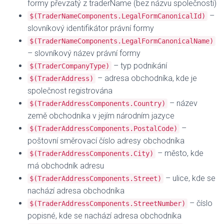
formy převzatý z traderName (bez názvu společnosti)
–
$(TraderNameComponents.LegalFormCanonicalId)
slovníkový identifikátor právní formy
$(TraderNameComponents.LegalFormCanonicalName)
– slovníkový název právní formy
– typ podnikání
$(TraderCompanyType)
– adresa obchodníka, kde je
$(TraderAddress)
společnost registrována
– název
$(TraderAddressComponents.Country)
země obchodníka v jejím národním jazyce
–
$(TraderAddressComponents.PostalCode)
poštovní směrovací číslo adresy obchodníka
– město, kde
$(TraderAddressComponents.City)
má obchodník adresu
– ulice, kde se
$(TraderAddressComponents.Street)
nachází adresa obchodníka
– číslo
$(TraderAddressComponents.StreetNumber)
popisné, kde se nachází adresa obchodníka