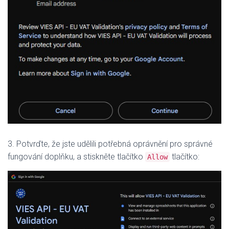
3. Potvrďte, že jste udělili potřebná oprávnění pro správné
fungování doplňku, a stiskněte tlačítko
tlačítko:
Allow