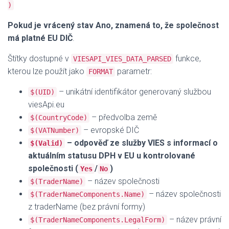
)
Pokud je vrácený stav Ano, znamená to, že společnost
má platné EU DIČ
.
Štítky dostupné v
funkce,
VIESAPI_VIES_DATA_PARSED
kterou lze použít jako
parametr:
FORMAT
– unikátní identifikátor generovaný službou
$(UID)
viesApi.eu
– předvolba země
$(CountryCode)
– evropské DIČ
$(VATNumber)
– odpověď ze služby VIES s informací o
$(Valid)
aktuálním statusu DPH v EU u kontrolované
společnosti (
/
)
Yes
No
– název společnosti
$(TraderName)
– název společnosti
$(TraderNameComponents.Name)
z traderName (bez právní formy)
– název právní
$(TraderNameComponents.LegalForm)