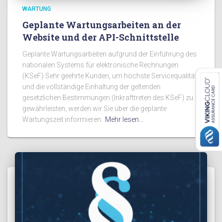
WARTUNG
Geplante Wartungsarbeiten an der
Website und der API-Schnittstelle
Geplante Wartungsarbeiten aufgrund der Einführung des
nationalen Systems für elektronische Rechnungen
(KSeF) Sehr geehrte Kunden, um höchste Servicequalität
und die vollständige Einhaltung der geltenden
gesetzlichen Bestimmungen (Inkrafttreten des KSeF) zu
gewährleisten, werden wir Sie über die geplante
Wartungszeit informieren.
Mehr lesen…