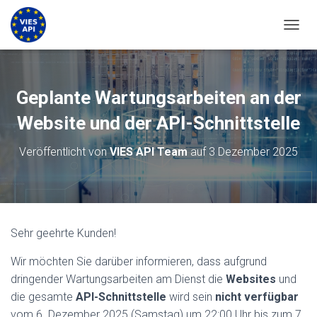
NAVIG
Geplante Wartungsarbeiten an der
Website und der API-Schnittstelle
Veröffentlicht von
VIES API Team
auf
3 Dezember 2025
Sehr geehrte Kunden!
Wir möchten Sie darüber informieren, dass aufgrund
dringender Wartungsarbeiten am Dienst die
Websites
und
die gesamte
API-Schnittstelle
wird sein
nicht verfügbar
vom 6. Dezember 2025 (Samstag) um 22:00 Uhr bis zum 7.