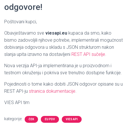
odgovore!
Poštovani kupci,
Obavještavamo sve
viesapi.eu
kupaca da smo, kako
bismo zadovoljili njihove potrebe, implementirali mogućnost
dobivanja odgovora u skladu s JSON strukturom nakon
slanja upita izravno na dostavljeni
REST API sučelje
.
Nova verzija API-ja implementirana je u proizvodnom i
testnom okruženju i pokriva sve trenutno dostupne funkcije.
Pojedinosti o tome kako dobiti JSON odgovor opisane su u
REST API-ju
stranica dokumentacije
.
VIES API tim
kategorije:
ČEK
EU PDV
VIES API