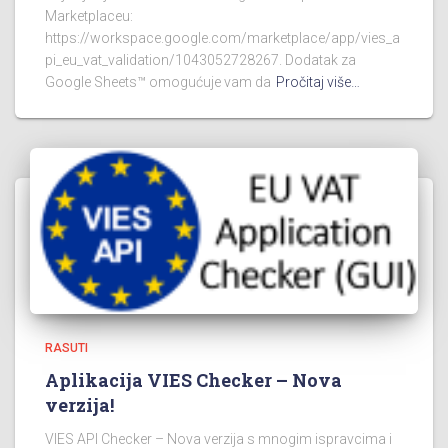
Marketplaceu:
https://workspace.google.com/marketplace/app/vies_a
pi_eu_vat_validation/1043052728267. Dodatak za
Google Sheets™ omogućuje vam da
Pročitaj više…
RASUTI
Aplikacija VIES Checker – Nova
verzija!
VIES API Checker – Nova verzija s mnogim ispravcima i