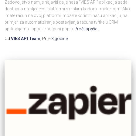
Zadovoljstvo nam je najaviti da je naša "VIES API" aplikacija sada
dostupna na sljedećoj platformi s niskim kodom - make.com. Ako
imate račun na ovoj platformi, možete koristiti našu aplikaciju, na
primjer, za automatiziranje postavljanja računa tvrtke u CRM
aplikacijama. Ispod je potpuni popis
Pročitaj više…
Od
VIES API Team
, Prije
3 godine