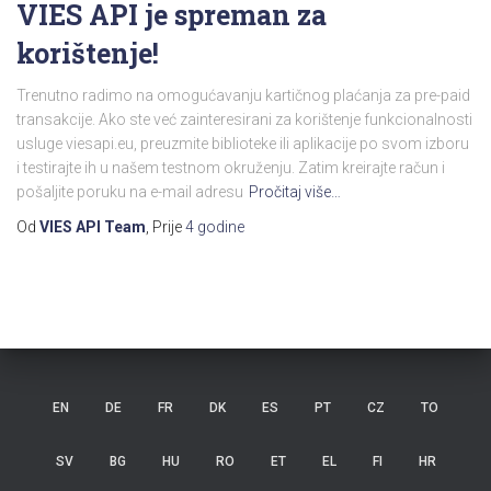
VIES API je spreman za
korištenje!
Trenutno radimo na omogućavanju kartičnog plaćanja za pre-paid
transakcije. Ako ste već zainteresirani za korištenje funkcionalnosti
usluge viesapi.eu, preuzmite biblioteke ili aplikacije po svom izboru
i testirajte ih u našem testnom okruženju. Zatim kreirajte račun i
pošaljite poruku na e-mail adresu
Pročitaj više…
Od
VIES API Team
, Prije
4 godine
EN
DE
FR
DK
ES
PT
CZ
TO
SV
BG
HU
RO
ET
EL
FI
HR