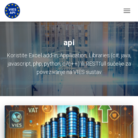
UKLJU
api
Koristite Excel add-in, Application, Libraries (c#, java,
javascript, php, python, c/c++) ili RESTfull sučelje za
povezivanje na VIES sustav