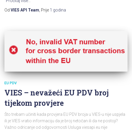
Pročitaj više…
Od
VIES API Team
, Prije
1 godina
EU PDV
VIES – nevažeći EU PDV broj
tijekom provjere
Što trebam učiniti kada provjera EU PDV broja u VIES-u nije uspjela
ili je VIES vratio informaciju da je broj netočan ili da ne postoji?
Važno odricanje od odgovornosti Usluga viesapi.eu nije