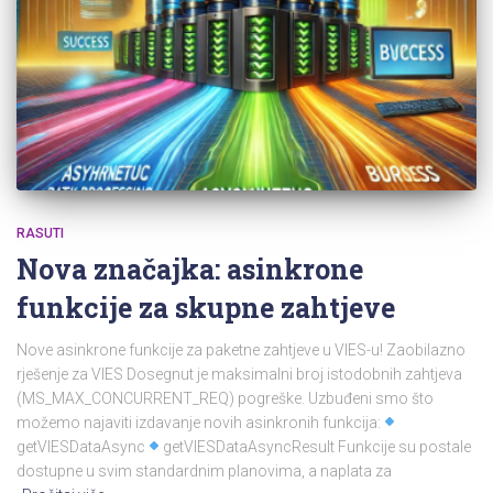
RASUTI
Nova značajka: asinkrone
funkcije za skupne zahtjeve
Nove asinkrone funkcije za paketne zahtjeve u VIES-u! Zaobilazno
rješenje za VIES Dosegnut je maksimalni broj istodobnih zahtjeva
(MS_MAX_CONCURRENT_REQ) pogreške. Uzbuđeni smo što
možemo najaviti izdavanje novih asinkronih funkcija:
getVIESDataAsync
getVIESDataAsyncResult Funkcije su postale
dostupne u svim standardnim planovima, a naplata za