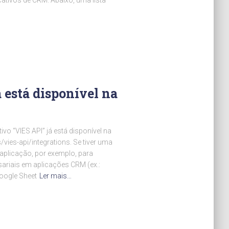
ativos de CRM. Abaixo, uma lista
 está disponível na
vo “VIES API” já está disponível na
vies-api/integrations. Se tiver uma
 aplicação, por exemplo, para
ariais em aplicações CRM (ex.:
oogle Sheet
Ler mais…