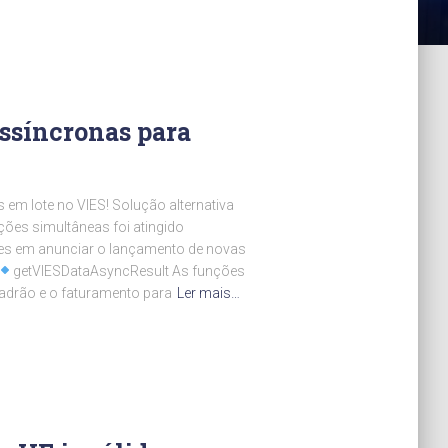
assíncronas para
em lote no VIES! Solução alternativa
ões simultâneas foi atingido
 em anunciar o lançamento de novas
getVIESDataAsyncResult As funções
adrão e o faturamento para
Ler mais…