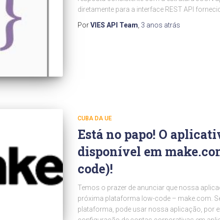
diretamente para a interface REST API forneci
Por
VIES API Team
,
3 anos
atrás
CUBA DA UE
Está no papo! O aplicati
disponível em make.co
code)!
Temos o prazer de anunciar que nossa aplicaçã
próxima plataforma low-code – make.com. S
plataforma, pode usar nossa aplicação, por 