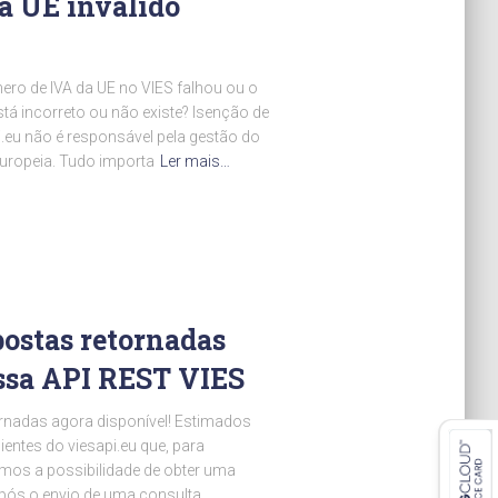
a UE inválido
ero de IVA da UE no VIES falhou ou o
á incorreto ou não existe? Isenção de
i.eu não é responsável pela gestão do
uropeia. Tudo importa
Ler mais…
ostas retornadas
ssa API REST VIES
rnadas agora disponível! Estimados
ientes do viesapi.eu que, para
mos a possibilidade de obter uma
pós o envio de uma consulta