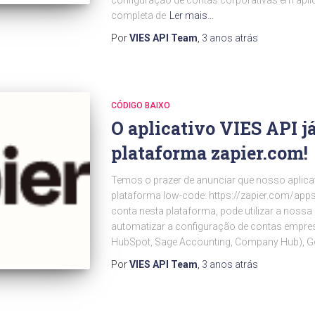
configuração de contas corporativas em aplic
completa de
Ler mais…
Por
VIES API Team
,
3 anos
atrás
CÓDIGO BAIXO
O aplicativo VIES API já
plataforma zapier.com!
Temos o prazer de anunciar que nosso aplicati
plataforma low-code: https://zapier.com/apps/
conta nesta plataforma, pode utilizar a nossa
automatizar a configuração de contas empres
HubSpot, Sage Accounting, Company Hub), G
Por
VIES API Team
,
3 anos
atrás