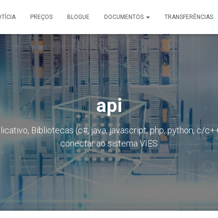
TÍCIA
PREÇOS
BLOGUE
DOCUMENTOS
TRANSFERÊNCIAS
api
cativo, Bibliotecas (c#, java, javascript, php, python, c/c+
conectar ao sistema VIES