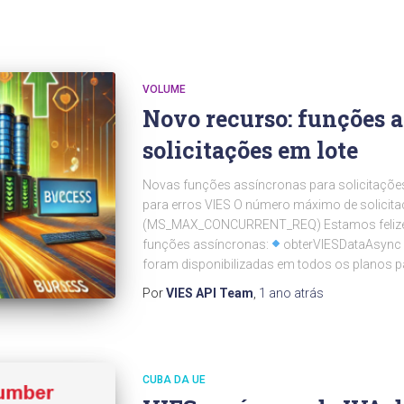
VOLUME
Novo recurso: funções 
solicitações em lote
Novas funções assíncronas para solicitações 
para erros VIES O número máximo de solicitaç
(MS_MAX_CONCURRENT_REQ) Estamos felizes
funções assíncronas:
obterVIESDataAsync
foram disponibilizadas em todos os planos p
Por
VIES API Team
,
1 ano
atrás
CUBA DA UE