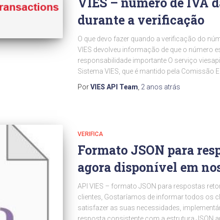
VIES – número de IVA d
durante a verificação
O que devo fazer quando a verificação do núm
VIES devolveu informação de que o número est
responsabilidade importante O serviço viesap
Sistema VIES, que é mantido pela Comissão E
Por
VIES API Team
,
2 anos
atrás
VERIFICA
Formato JSON para resp
agora disponível em no
API VIES – formato JSON para respostas reto
clientes, Gostaríamos de informar todos os cl
satisfazer as suas necessidades, implementá
resposta consistente com a estrutura JSON a