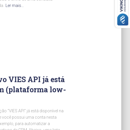
da.
Ler mais…
vo VIES API já está
m (plataforma low-
o “VIES API” já está disponível na
e você possui uma conta nesta
exemplo, para automatizar a