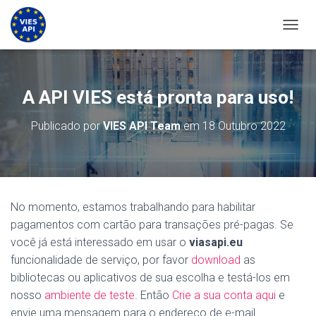
ALTER
A API VIES está pronta para uso!
Publicado por
VIES API Team
em
18 Outubro 2022
No momento, estamos trabalhando para habilitar
pagamentos com cartão para transações pré-pagas. Se
você já está interessado em usar o
viasapi.eu
funcionalidade de serviço, por favor
download
as
bibliotecas ou aplicativos de sua escolha e testá-los em
nosso
ambiente de teste
. Então
Crie a sua conta aqui
e
envie uma mensagem para o endereço de e-mail