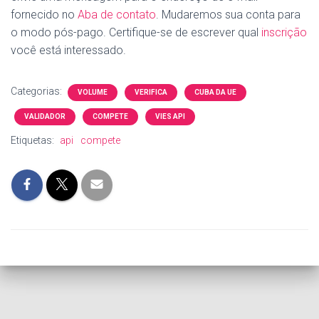
fornecido no
Aba de contato
. Mudaremos sua conta para
o modo pós-pago. Certifique-se de escrever qual
inscrição
você está interessado.
Categorias:
VOLUME
VERIFICA
CUBA DA UE
VALIDADOR
COMPETE
VIES API
Etiquetas:
api
compete