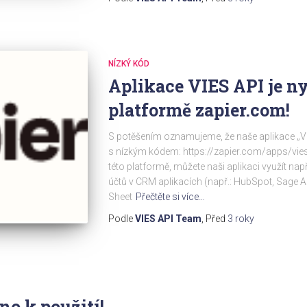
NÍZKÝ KÓD
Aplikace VIES API je ny
platformě zapier.com!
S potěšením oznamujeme, že naše aplikace „VIE
s nízkým kódem: https://zapier.com/apps/vies
této platformě, můžete naši aplikaci využít na
účtů v CRM aplikacích (např.: HubSpot, Sage
Sheet
Přečtěte si více…
Podle
VIES API Team
, Před
3 roky
no k použití!