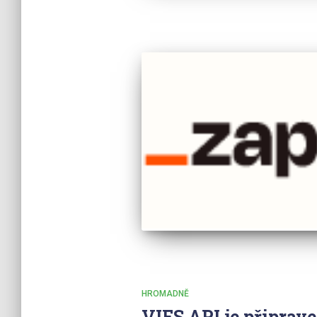
HROMADNĚ
VIES API je připrave