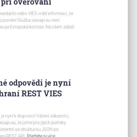
 při ověřování
ezdařilo nebo VIES vrátil informaci, že
pozornění Služba viesapi.eu není
avuje Evropská komise. Na všem záleží
é odpovědi je nyní
zhraní REST VIES
 nyní k dispozici! Vážení zákazníci,
sapi.eu, že jsme pro jejich potřeby
stentní se strukturou JSON po
aní REST API.
Přečtěte si více…