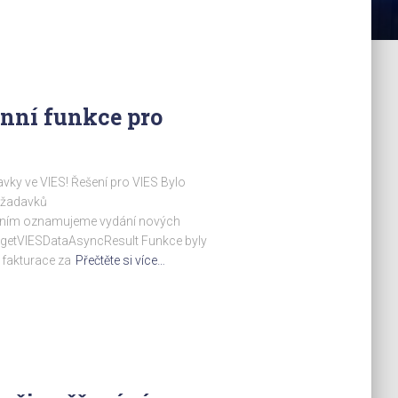
nní funkce pro
ky ve VIES! Řešení pro VIES Bylo
ožadavků
ím oznamujeme vydání nových
getVIESDataAsyncResult Funkce byly
 fakturace za
Přečtěte si více…