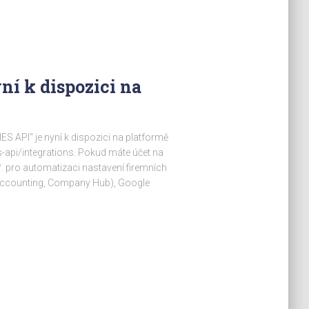
ní k dispozici na
S API“ je nyní k dispozici na platformě
-api/integrations. Pokud máte účet na
př. pro automatizaci nastavení firemních
 Accounting, Company Hub), Google