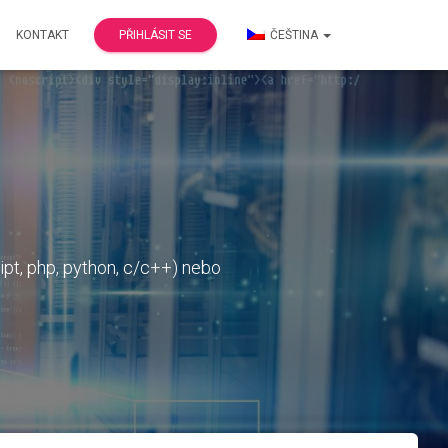
KONTAKT
PŘIHLÁSIT SE
ČEŠTINA
ript, php, python, c/c++) nebo