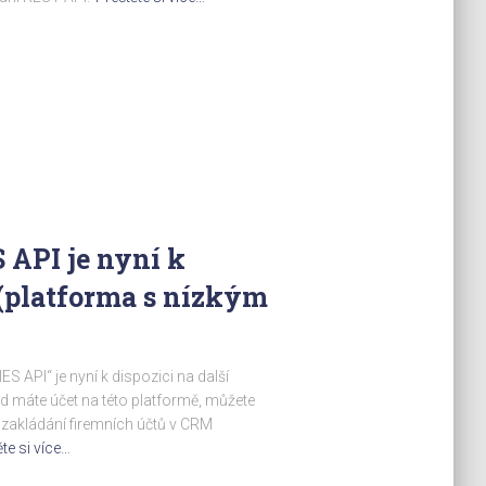
 API je nyní k
(platforma s nízkým
 API“ je nyní k dispozici na další
máte účet na této platformě, můžete
i zakládání firemních účtů v CRM
te si více…