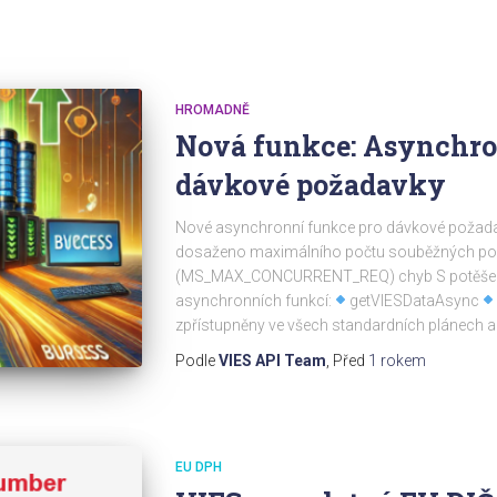
HROMADNĚ
Nová funkce: Asynchro
dávkové požadavky
Nové asynchronní funkce pro dávkové požadav
dosaženo maximálního počtu souběžných p
(MS_MAX_CONCURRENT_REQ) chyb S potěšen
asynchronních funkcí:
getVIESDataAsync
zpřístupněny ve všech standardních plánech a
Podle
VIES API Team
, Před
1 rokem
EU DPH