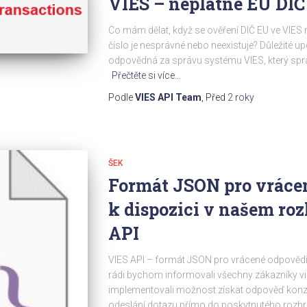
VIES – neplatné EU DIČ
Co mám dělat, když se ověření DIČ EU ve VIES n
číslo je nesprávné nebo neexistuje? Důležité u
odpovědná za správu systému VIES, který spr
Přečtěte si více…
Podle
VIES API Team
, Před
2 roky
ŠEK
Formát JSON pro vrácen
k dispozici v našem ro
API
VIES API – formát JSON pro vrácené odpovědi je
rádi bychom informovali všechny zákazníky vie
implementovali možnost získat odpověď konzi
odeslání dotazu přímo do poskytnutého rozhr