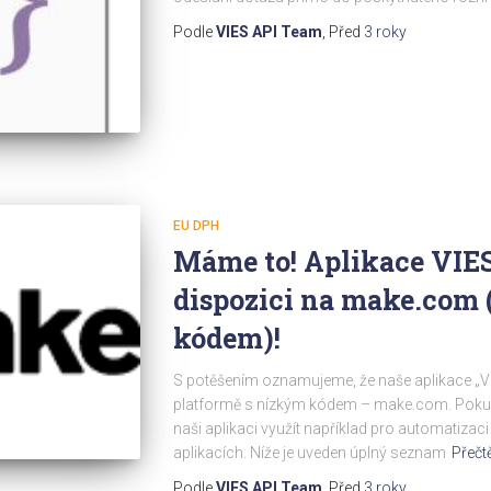
Podle
VIES API Team
, Před
3 roky
EU DPH
Máme to! Aplikace VIES
dispozici na make.com 
kódem)!
S potěšením oznamujeme, že naše aplikace „VIES
platformě s nízkým kódem – make.com. Pokud 
naši aplikaci využít například pro automatizac
aplikacích. Níže je uveden úplný seznam
Přečtě
Podle
VIES API Team
, Před
3 roky