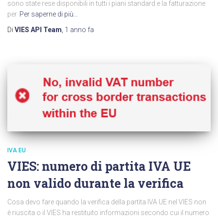
sono state rese disponibili in tutti i piani standard e la fatturazione
per
Per saperne di più…
Di
VIES API Team
,
1 anno
fa
IVA EU
VIES: numero di partita IVA UE
non valido durante la verifica
Cosa devo fare quando la verifica della partita IVA UE nel VIES non
è riuscita o il VIES ha restituito informazioni secondo cui il numero