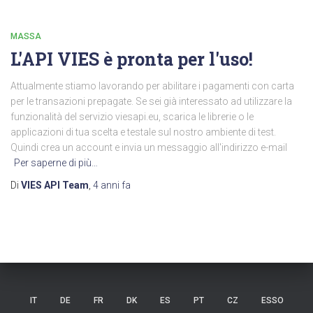
MASSA
L'API VIES è pronta per l'uso!
Attualmente stiamo lavorando per abilitare i pagamenti con carta
per le transazioni prepagate. Se sei già interessato ad utilizzare la
funzionalità del servizio viesapi.eu, scarica le librerie o le
applicazioni di tua scelta e testale sul nostro ambiente di test.
Quindi crea un account e invia un messaggio all'indirizzo e-mail
Per saperne di più…
Di
VIES API Team
,
4 anni
fa
IT
DE
FR
DK
ES
PT
CZ
ESSO