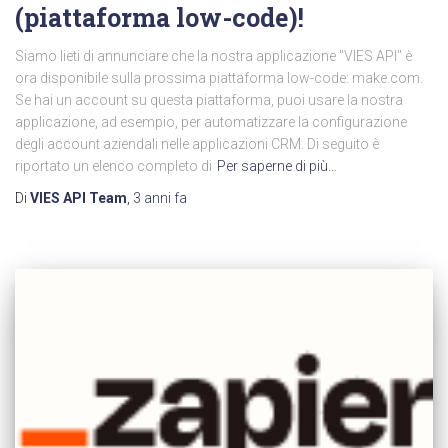
(piattaforma low-code)!
Siamo lieti di annunciare che la nostra applicazione "VIES API" è
ora disponibile sulla prossima piattaforma low-code: make.com.
Se hai un account su questa piattaforma, puoi usare la nostra
applicazione, ad esempio, per automatizzare la configurazione
degli account aziendali nelle applicazioni CRM. Di seguito è
riportato un elenco completo di
Per saperne di più…
Di
VIES API Team
,
3 anni
fa