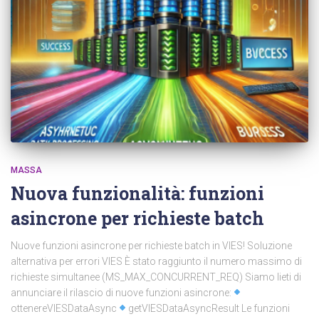
MASSA
Nuova funzionalità: funzioni
asincrone per richieste batch
Nuove funzioni asincrone per richieste batch in VIES! Soluzione
alternativa per errori VIES È stato raggiunto il numero massimo di
richieste simultanee (MS_MAX_CONCURRENT_REQ) Siamo lieti di
annunciare il rilascio di nuove funzioni asincrone:
ottenereVIESDataAsync
getVIESDataAsyncResult Le funzioni