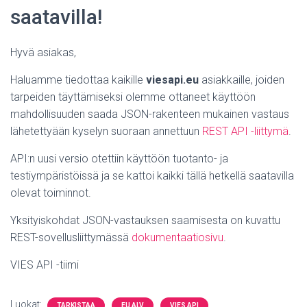
saatavilla!
Hyvä asiakas,
Haluamme tiedottaa kaikille
viesapi.eu
asiakkaille, joiden
tarpeiden täyttämiseksi olemme ottaneet käyttöön
mahdollisuuden saada JSON-rakenteen mukainen vastaus
lähetettyään kyselyn suoraan annettuun
REST API -liittymä
.
API:n uusi versio otettiin käyttöön tuotanto- ja
testiympäristöissä ja se kattoi kaikki tällä hetkellä saatavilla
olevat toiminnot.
Yksityiskohdat JSON-vastauksen saamisesta on kuvattu
REST-sovellusliittymässä
dokumentaatiosivu
.
VIES API -tiimi
Luokat:
TARKISTAA
EU ALV
VIES API