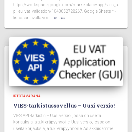
https://workspace.google.com/marketplace/app/vies_a
pi_eu_vat_validation/1043052728267. Google Sheets™ -
lisäosan avulla voit
Lue lisää…
IRTOTAVARANA
VIES-tarkistussovellus – Uusi versio!
VIES API -tarkistin – Uusi versio, jossa on useita
korjauksia ja tuki eräpyynnöille. Uusi versio, jossa on
useita korjauksia ja tuki eräpyynnöille. Asiakkaidemme