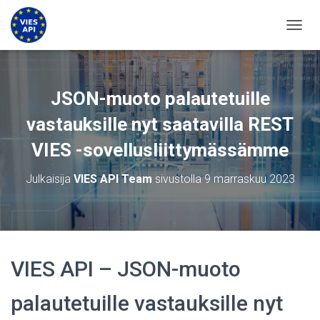
VAIHD
JSON-muoto palautetuille
vastauksille nyt saatavilla REST
VIES -sovellusliittymässämme
Julkaisija
VIES API Team
sivustolla
9 marraskuu 2023
VIES API – JSON-muoto
palautetuille vastauksille nyt