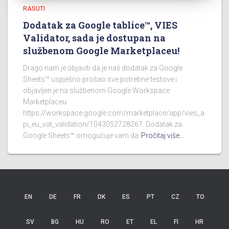
RASUTI
Dodatak za Google tablice™, VIES
Validator, sada je dostupan na
službenom Google Marketplaceu!
Drago nam je objaviti da je naš dodatak za Google
Sheets™ uspješno prošao sve potrebne testove i
objavljen je na službenom Google Workspace
Marketplaceu:
https://workspace.google.com/marketplace/app/vies_a
pi_eu_vat_validation/1043052728267. Dodatak za
Google Sheets™ omogućuje vam da
Pročitaj više…
EN
DE
FR
DK
ES
PT
CZ
TO
SV
BG
HU
RO
ET
EL
FI
HR