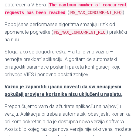
opterećenja VIES-a:
The maximum number of concurrent
(
)
.
requests has been reached
MS_MAX_CONCURRENT_REQ
Poboljšane performanse algoritma smanjuju rizik od
spomenute pogreške (
) praktički
MS_MAX_CONCURRENT_REQ
na nulu.
Stoga, ako se dogodi greška – a to je vrlo važno –
nemojte prekidati aplikaciju. Algoritam će automatski
prilagoditi parametre poslanih paketa konfiguraciji koju
prihvaća VIES i ponovno poslati zahtjev.
Važno je zapamtiti i jasno navesti da svi neuspješni
pokušaji provjere korisnika nisu uključeni u naplatu.
.
Preporučujemo vam da ažurirate aplikaciju na najnoviju
verziju. Aplikacija bi trebala automatski obavijestiti korisnika
prilikom pokretanja da je dostupna nova verzija softvera.
Ako iz bilo kojeg razloga nova verzija nije otkrivena, možete