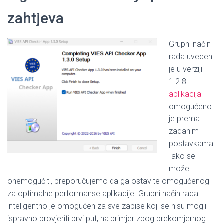
zahtjeva
Grupni način
rada uveden
je u verziji
1.2.8
aplikacija
i
omogućeno
je prema
zadanim
postavkama.
Iako se
može
onemogućiti, preporučujemo da ga ostavite omogućenog
za optimalne performanse aplikacije.
Grupni način rada
inteligentno je omogućen za sve zapise koji se nisu mogli
ispravno provjeriti prvi put, na primjer zbog prekomjernog