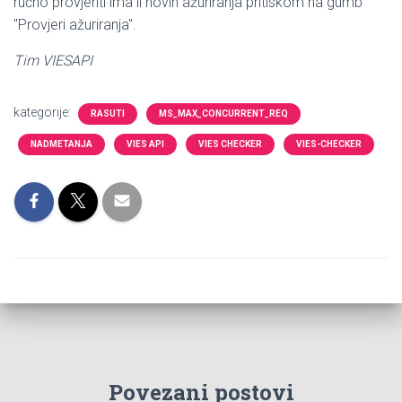
ručno provjeriti ima li novih ažuriranja pritiskom na gumb
"Provjeri ažuriranja".
Tim VIESAPI
kategorije:
RASUTI
MS_MAX_CONCURRENT_REQ
NADMETANJA
VIES API
VIES CHECKER
VIES-CHECKER
Povezani postovi