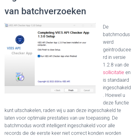
van batchverzoeken
De
batchmodus
werd
geïntroducee
rd in versie
1.2.8 van de
sollicitatie
en
is standaard
ingeschakeld
.
Hoewel u
deze functie
kunt uitschakelen, raden wij u aan deze ingeschakeld te
laten voor optimale prestaties van uw toepassing.
De
batchmodus wordt intelligent ingeschakeld voor alle
records die de eerste keer niet correct konden worden