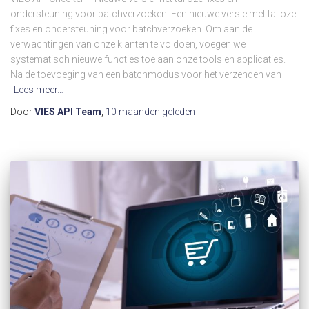
ondersteuning voor batchverzoeken. Een nieuwe versie met talloze
fixes en ondersteuning voor batchverzoeken. Om aan de
verwachtingen van onze klanten te voldoen, voegen we
systematisch nieuwe functies toe aan onze tools en applicaties.
Na de toevoeging van een batchmodus voor het verzenden van
Lees meer…
Door
VIES API Team
,
10 maanden
geleden