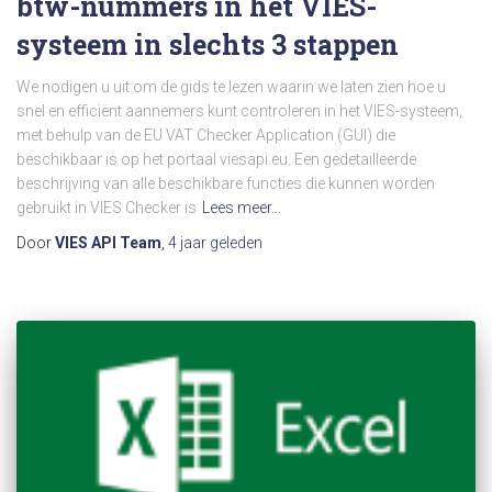
btw-nummers in het VIES-
systeem in slechts 3 stappen
We nodigen u uit om de gids te lezen waarin we laten zien hoe u
snel en efficiënt aannemers kunt controleren in het VIES-systeem,
met behulp van de EU VAT Checker Application (GUI) die
beschikbaar is op het portaal viesapi.eu. Een gedetailleerde
beschrijving van alle beschikbare functies die kunnen worden
gebruikt in VIES Checker is
Lees meer…
Door
VIES API Team
,
4 jaar
geleden