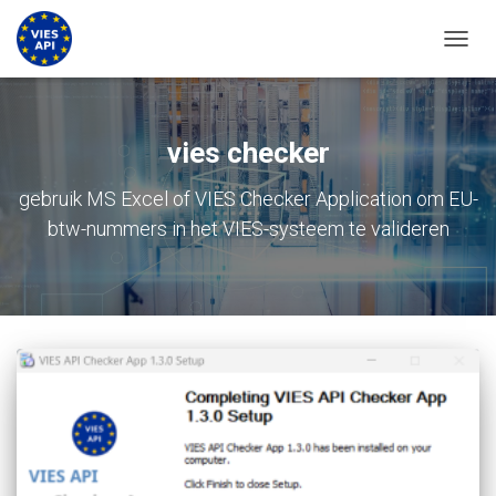
NAVIG
vies checker
gebruik MS Excel of VIES Checker Application om EU-
btw-nummers in het VIES-systeem te valideren