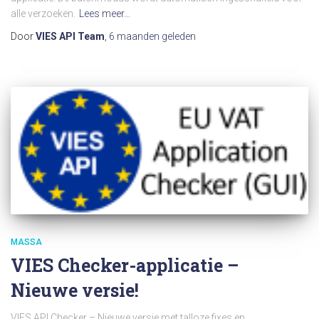
alle verzoeken.
Lees meer…
Door
VIES API Team
,
6 maanden
geleden
MASSA
VIES Checker-applicatie –
Nieuwe versie!
VIES API Checker – Nieuwe versie met talloze fixes en