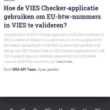
MASSA
Hoe de VIES Checker-applicatie
gebruiken om EU-btw-nummers
in VIES te valideren?
Hoe gebruik ik de VIES Checker-applicatie om EU-btw-nummers in
VIES te valideren? Bekijk hoe u automatisch en omvangrijk de EU-
btw-status van bedrijven in het VIES-systeem kunt verifiëren met
behulp van VIES Checker. Met de VIES Checker-applicatie kunt u elk
CSV-bestand laden om entiteiten (aannemers) te controleren
waarvan de EU-btw-nummers zijn
Lees meer…
Door
VIES API Team
,
4 jaar
geleden