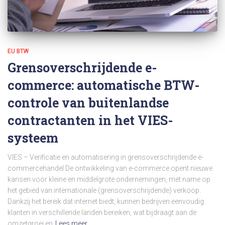
EU BTW
Grensoverschrijdende e-
commerce: automatische BTW-
controle van buitenlandse
contractanten in het VIES-
systeem
VIES – Verificatie en automatisering in grensoverschrijdende e-
commercehandel De ontwikkeling van e-commerce opent nieuwe
kansen voor kleine en middelgrote ondernemingen, met name op
het gebied van internationale (grensoverschrijdende) verkoop.
Dankzij het bereik dat internet biedt, kunnen bedrijven eenvoudig
klanten in verschillende landen bereiken, wat bijdraagt aan de
omzetgroei en
Lees meer…