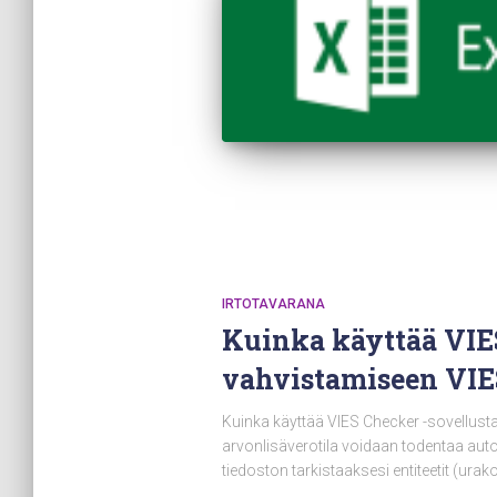
IRTOTAVARANA
Kuinka käyttää VIE
vahvistamiseen VIE
Kuinka käyttää VIES Checker -sovellust
arvonlisäverotila voidaan todentaa auto
tiedoston tarkistaaksesi entiteetit (urak