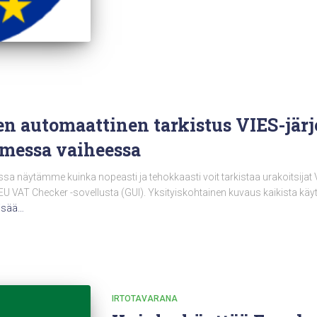
n automaattinen tarkistus VIES-järj
lmessa vaiheessa
näytämme kuinka nopeasti ja tehokkaasti voit tarkistaa urakoitsijat 
 EU VAT Checker -sovellusta (GUI). Yksityiskohtainen kuvaus kaikista käyte
lisää…
IRTOTAVARANA