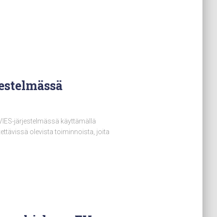
estelmässä
VIES-järjestelmässä käyttämällä
ttävissä olevista toiminnoista, joita