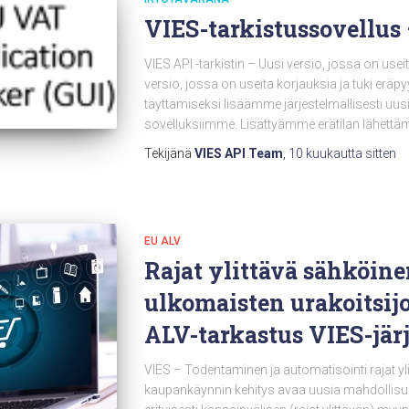
VIES-tarkistussovellus 
VIES API -tarkistin – Uusi versio, jossa on useit
versio, jossa on useita korjauksia ja tuki erä
täyttämiseksi lisäämme järjestelmällisesti uu
sovelluksiimme. Lisättyämme erätilan lähettäm
Tekijänä
VIES API Team
,
10 kuukautta
sitten
EU ALV
Rajat ylittävä sähköin
ulkomaisten urakoitsij
ALV-tarkastus VIES-jär
VIES – Todentaminen ja automatisointi rajat 
kaupankäynnin kehitys avaa uusia mahdollisuuksi