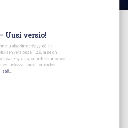
– Uusi versio!
annettu algoritmi eräpyyntöjen
lluksen versiossa 1.2.8, ja se on
 poistaa käytöstä, suosittelemme sen
suorituskyvyn saavuttamiseksi.
 lisää…