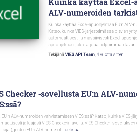
Kuinka käyttää Excel-
ALV-numeroiden tarkis
Kuinka käyttää Excel-apuohjelmaa EU:n ALV-n
Katso, kuinka VIES-järjestelmässä olevien yrit
automaattisesti ja massiivisesti Excel-apuohj
apuohjelman, joka tarjoaa helpoimman tavan 
Tekijänä
VIES API Team
,
4 vuotta
sitten
S Checker -sovellusta EU:n ALV-num
S:ssä?
a EU:n ALV-numeroiden vahvistamiseen VIES:ssä? Katso, kuinka VIES-järj
maattisesti ja laajasti VIES Checkerin avulla. VIES Checker -sovelluksen
oitsijat), joiden EU:n ALV-numerot
Lue lisää…