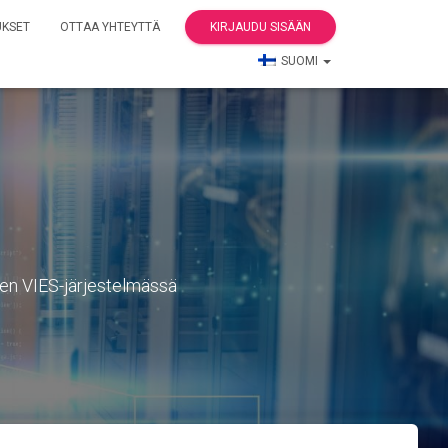
UKSET
OTTAA YHTEYTTÄ
KIRJAUDU SISÄÄN
SUOMI
en VIES-järjestelmässä