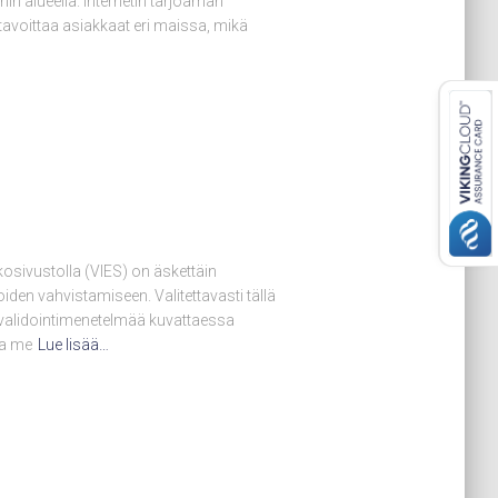
nin alueella. Internetin tarjoaman
 tavoittaa asiakkaat eri maissa, mikä
osivustolla (VIES) on äskettäin
den vahvistamiseen. Valitettavasti tällä
tä validointimenetelmää kuvattaessa
ta me
Lue lisää…