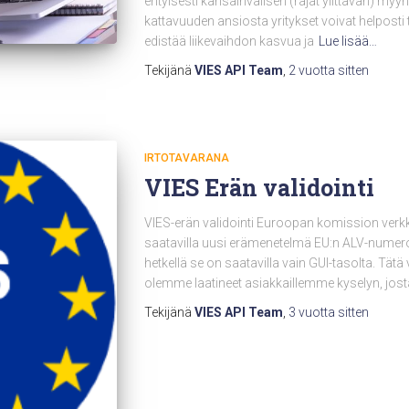
erityisesti kansainvälisen (rajat ylittävän) myyn
kattavuuden ansiosta yritykset voivat helposti
edistää liikevaihdon kasvua ja
Lue lisää…
Tekijänä
VIES API Team
,
2 vuotta
sitten
IRTOTAVARANA
VIES Erän validointi
VIES-erän validointi Euroopan komission verkk
saatavilla uusi erämenetelmä EU:n ALV-numeroi
hetkellä se on saatavilla vain GUI-tasolta. Tä
olemme laatineet asiakkaillemme kyselyn, jos
Tekijänä
VIES API Team
,
3 vuotta
sitten