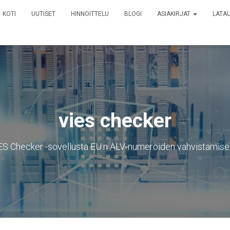
KOTI
UUTISET
HINNOITTELU
BLOGI
ASIAKIRJAT
LATA
vies checker
IES Checker -sovellusta EU:n ALV-numeroiden vahvistamise