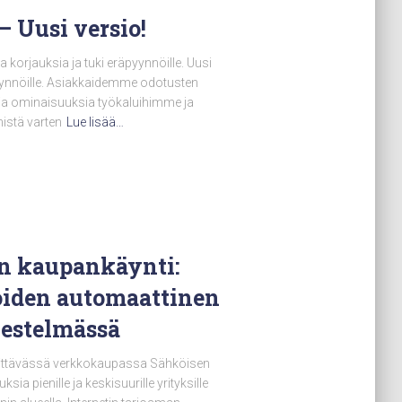
– Uusi versio!
a korjauksia ja tuki eräpyynnöille. Uusi
pyynnöille. Asiakkaidemme odotusten
sia ominaisuuksia työkaluihimme ja
istä varten
Lue lisää…
en kaupankäynti:
oiden automaattinen
jestelmässä
ylittävässä verkkokaupassa Sähköisen
a pienille ja keskisuurille yrityksille