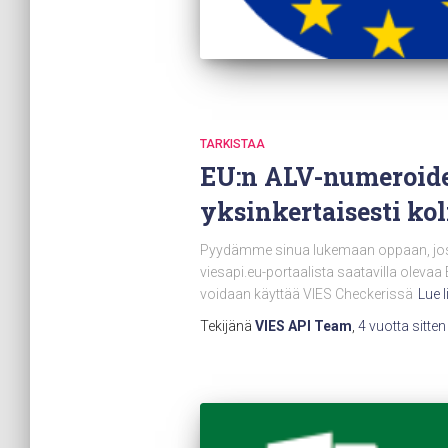
TARKISTAA
EU:n ALV-numeroide
yksinkertaisesti ko
Pyydämme sinua lukemaan oppaan, jossa 
viesapi.eu-portaalista saatavilla olevaa
voidaan käyttää VIES Checkerissä
Lue 
Tekijänä
VIES API Team
,
4 vuotta
sitten