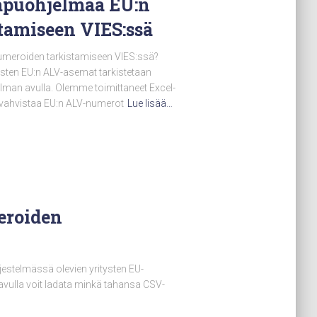
apuohjelmaa EU:n
tamiseen VIES:ssä
umeroiden tarkistamiseen VIES:ssä?
ysten EU:n ALV-asemat tarkistetaan
elman avulla. Olemme toimittaneet Excel-
vahvistaa EU:n ALV-numerot
Lue lisää…
eroiden
estelmässä olevien yritysten EU-
 avulla voit ladata minkä tahansa CSV-