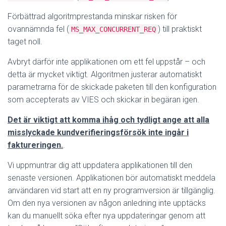
Förbättrad algoritmprestanda minskar risken för
ovannämnda fel (
) till praktiskt
MS_MAX_CONCURRENT_REQ
taget noll.
Avbryt därför inte applikationen om ett fel uppstår – och
detta är mycket viktigt. Algoritmen justerar automatiskt
parametrarna för de skickade paketen till den konfiguration
som accepterats av VIES och skickar in begäran igen.
Det är viktigt att komma ihåg och tydligt ange att alla
misslyckade kundverifieringsförsök inte ingår i
faktureringen.
.
Vi uppmuntrar dig att uppdatera applikationen till den
senaste versionen. Applikationen bör automatiskt meddela
användaren vid start att en ny programversion är tillgänglig.
Om den nya versionen av någon anledning inte upptäcks
kan du manuellt söka efter nya uppdateringar genom att