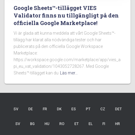
Google Sheets™-tillägget VIES
Validator finns nu tillgängligt på den
officiella Google Marketplace!
Vi är glada att kunna meddela att vårt Google Sheets™-
tillägg har klarat alla nödvändiga tester och har
publicerats på den officiella Google Workspace
Marketplace:
https://workspace.google.com/marketplace/app/vies_a
pi_eu_vat_validation/1043052728267. Med Google
Sheets™-tillägget kan du
Läs mer…
SV
DE
FR
DK
ES
PT
CZ
DET
SV
BG
HU
RO
ET
EL
FI
HR