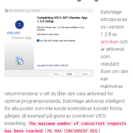
Batchläge
introducerad
es i version
1.2.8 av
ansökan
och
är aktiverat
som
standard.
Även om den
kan
inaktiveras
rekommenderar vi att du låter den vara aktiverad för
optimal programprestanda.
Batchläge aktiveras intelligent
för alla poster som inte kunde kontrolleras korrekt första
gången, till exempel på grund av överdriven VIES-
belastning:
The maximum number of concurrent requests
(
)
.
has been reached
MS_MAX_CONCURRENT_REQ