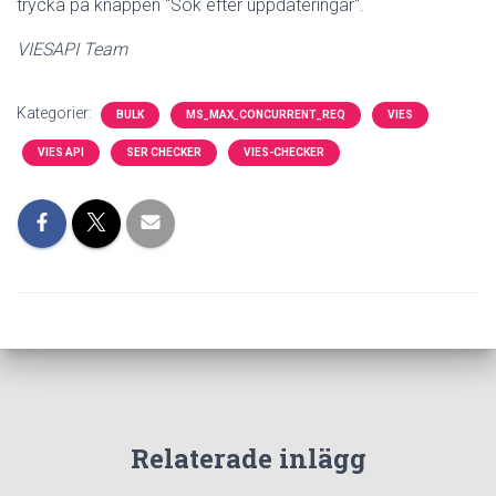
trycka på knappen "Sök efter uppdateringar".
VIESAPI Team
Kategorier:
BULK
MS_MAX_CONCURRENT_REQ
VIES
VIES API
SER CHECKER
VIES-CHECKER
Relaterade inlägg