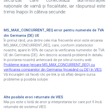
securizat care conectează administrațiile
naționale de vamă și fiscalitate, iar răspunsul este
trimis înapoi în câteva secunde.
MS_MAX_CONCURRENT_REQ
e
rror pentru numerele de TVA
din Germania (DE) UE
În primul rând, una dintre cele mai frecvente erori este eroarea
MS_MAX_CONCURRENT_REQ, care, conform statisticilor
noastre, apare în 95% de cazuri la verificarea numerelor de TVA
UE din Germania (DE).
Am descris această problemă în detaliu
în postarea noastră anterioară de pe site-ul nostru web:
Probleme grave (eroare MS_MAX_CONCURRENT_REQ) cu
verificarea companiilor din Germania (începând cu DE) în VIES
.
Vă încurajăm să faceți clic pe link și să aflați despre sursa
problemei și posibila soluție
.
Alte posibile erori returnate de VIES
Mai jos este o listă de erori și interpretarea lor care pot fi încă
returnate de sistemul VIES
: