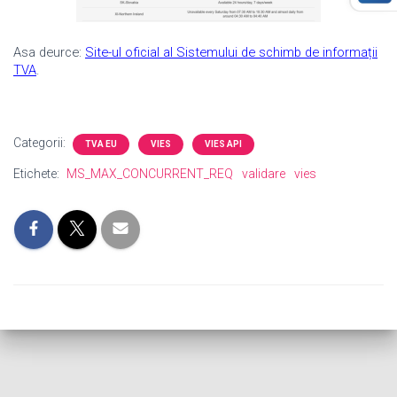
Asa de
urce
:
Site-ul oficial al Sistemului de schimb de informații
TVA
.
Categorii:
TVA EU
VIES
VIES API
Etichete:
MS_MAX_CONCURRENT_REQ
validare
vies