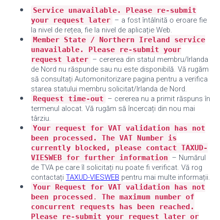
•
Service unavailable. Please re-submit
your request later
–
a fost întâlnită o eroare fie
la nivel de rețea, fie la nivel de aplicație Web.
•
Member State / Northern Ireland service
unavailable. Please re-submit your
request later
– cererea din statul membru/Irlanda
de Nord nu răspunde sau nu este disponibilă. Vă rugăm
să consultați
Automonitorizare
pagina pentru a verifica
starea statului membru solicitat/Irlanda de Nord.
•
Request time-out
–
cererea nu a primit răspuns în
termenul alocat. Vă rugăm să încercați din nou mai
târziu.
•
Your request for VAT validation has not
been processed. The VAT Number is
currently blocked, please contact TAXUD-
VIESWEB for further information
–
Numărul
de TVA pe care îl solicitați nu poate fi verificat. Vă rog
contactați
TAXUD-VIESWEB
pentru mai multe informații.
•
Your Request for VAT validation has not
been processed
.
The maximum number of
concurrent requests has been reached.
Please re-submit your request later or