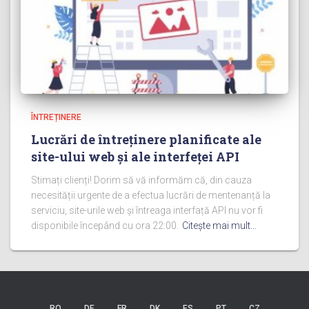
ÎNTREȚINERE
Lucrări de întreținere planificate ale
site-ului web și ale interfeței API
Stimați clienți! Dorim să vă informăm că, din cauza
necesității urgente de a efectua lucrări de mentenanță la
serviciu, site-urile web și întreaga interfață API nu vor fi
disponibile începând cu ora 22:00.
Citeşte mai mult…
RO
DE
FR
DK
ES
PT
CZ