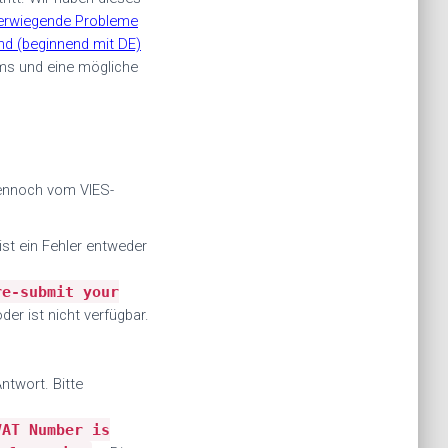
rwiegende Probleme
d (beginnend mit DE)
ems und eine mögliche
 dennoch vom VIES-
ist ein Fehler entweder
re-submit your
der ist nicht verfügbar.
n
ntwort. Bitte
VAT Number is