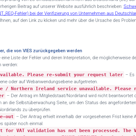
herigen Beitrag auf unserer Website ausführlich beschrieben:
Schwe
Q-Fehler) bei der Verifizierung von Unternehmen aus Deutschlan
Ihnen, auf den Link zu klicken und mehr über die Ursache des Probl
er, die von VIES zurückgegeben werden
 eine Liste der Fehler und deren Interpretation, die möglicherweise
n werden
:
vailable. Please re-submit your request later
–
Es 
ene oder auf Webanwendungsebene aufgetreten.
e / Northern Ireland service unavailable. Please 
er
– Der Antrag im Mitgliedstaat/Nordirland wird nicht beantwortet o
h an die
Selbstüberwachung
Seite, um den Status des angeforderte
Nordirlands zu überprüfen.
e-out
–
Der Antrag erhielt innerhalb der vorgesehenen Frist keine A
s später noch einmal.
t for VAT validation has not been processed. The 