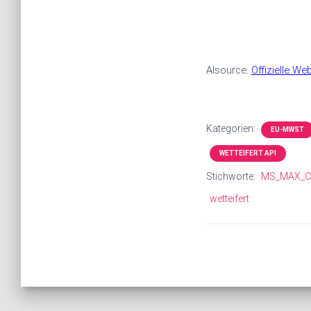
Also
urce
:
Offizielle W
Kategorien:
EU-MWST
WETTEIFERT API
Stichworte:
MS_MAX_C
wetteifert