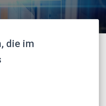
, die im
s