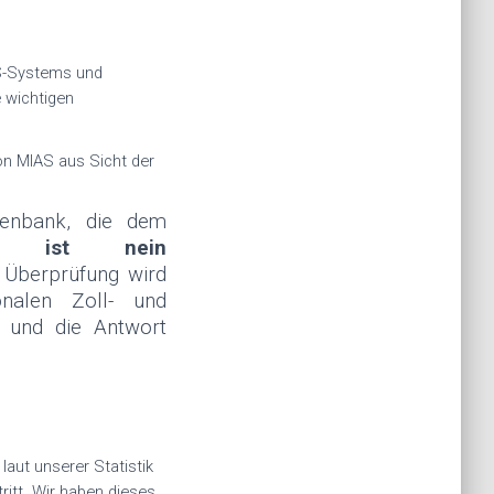
ES-Systems und
e wichtigen
on MIAS aus Sicht der
tenbank, die dem
Dort
ist nein
Überprüfung wird
onalen Zoll- und
t und die Antwort
aut unserer Statistik
itt.
Wir haben dieses