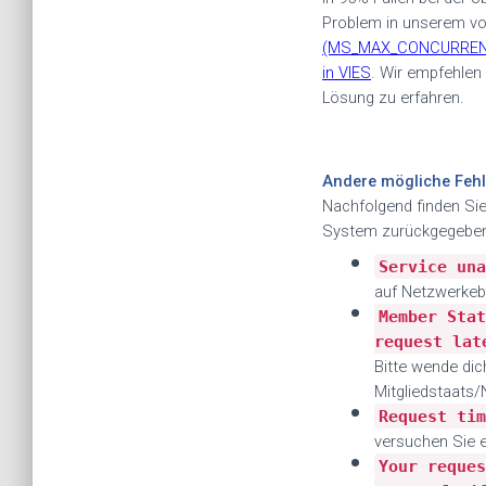
Problem in unserem vor
(MS_MAX_CONCURRENT_RE
in VIES
.
Wir empfehlen 
Lösung zu erfahren
.
Andere mögliche Fehl
Nachfolgend finden Sie
System zurückgegebe
•
Service una
auf Netzwerkeb
•
Member Stat
request lat
Bitte wende dic
Mitgliedstaats/
•
Request tim
versuchen Sie e
•
Your reques