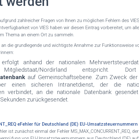
t werden
aufgrund zahlreicher Fragen von Ihnen zu möglichen Fehlern des VI
htverfügbarkeit von VIES haben wir diesen Eintrag vorbereitet, um all
sem Thema an einem Ort zu sammeln.
 an die grundlegende und wichtigste Annahme zur Funktionsweise v
innern:
 erfolgt anhand der nationalen Mehrwertsteuerda
 Mitgliedstaat/Nordirland entspricht. 
datenbank
auf Gemeinschaftsebene. Zum Zweck der 
er einen sicheren Intranetdienst, der die nati
en verbindet, an die nationale Datenbank gesende
 Sekunden zurückgesendet.
NT_REQ
e
Fehler für Deutschland (DE) EU-Umsatzsteuernummern
ehler ist zunächst einmal der Fehler MS_MAX_CONCURRENT_REQ, der l
Überprüfung von EU-Umsatzsteuernummern aus Deutschland (DE) auftr