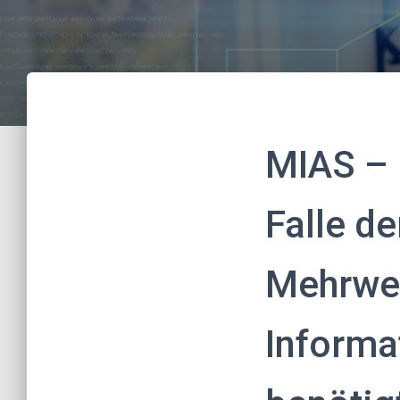
MIAS – 
Falle d
Mehrwer
Informa