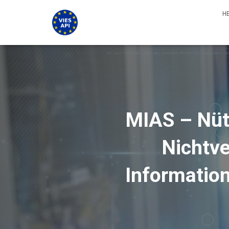
H
MIAS – Nütz
Nichtve
Informatio