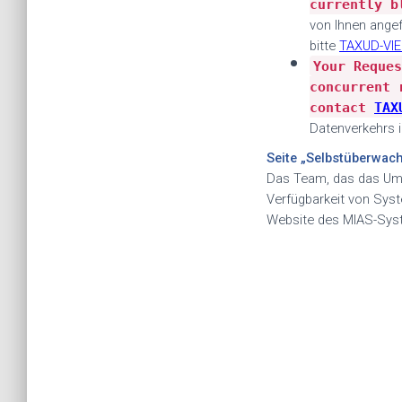
currently b
von Ihnen angef
bitte
TAXUD-VI
•
Your Reques
concurrent 
contact
TAX
Datenverkehrs i
Seite „Selbstüberwac
Das Team, das das Umsa
Verfügbarkeit von Syst
Website des MIAS-Sys