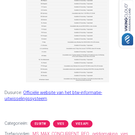
Dus
urce
:
Officiële website van het btw-informatie-
uitwisselingssysteem
.
Categorieën:
EU BTW
VIES
VIES API
Trefwoorden:
MS_MAX_CONCURRENT_REQ
geldigmaking
vies