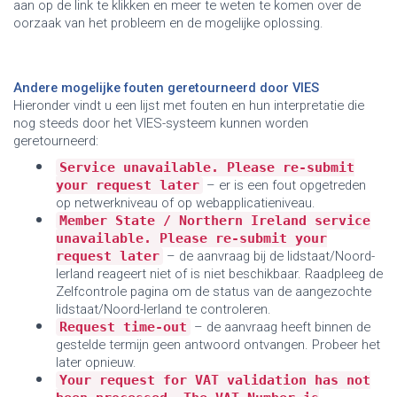
aan op de link te klikken en meer te weten te komen over de
oorzaak van het probleem en de mogelijke oplossing
.
Andere mogelijke fouten geretourneerd door VIES
Hieronder vindt u een lijst met fouten en hun interpretatie die
nog steeds door het VIES-systeem kunnen worden
geretourneerd
:
•
Service unavailable. Please re-submit
your request later
–
er is een fout opgetreden
op netwerkniveau of op webapplicatieniveau.
•
Member State / Northern Ireland service
unavailable. Please re-submit your
request later
– de aanvraag bij de lidstaat/Noord-
Ierland reageert niet of is niet beschikbaar. Raadpleeg de
Zelfcontrole
pagina om de status van de aangezochte
lidstaat/Noord-Ierland te controleren.
•
Request time-out
–
de aanvraag heeft binnen de
gestelde termijn geen antwoord ontvangen. Probeer het
later opnieuw.
•
Your request for VAT validation has not