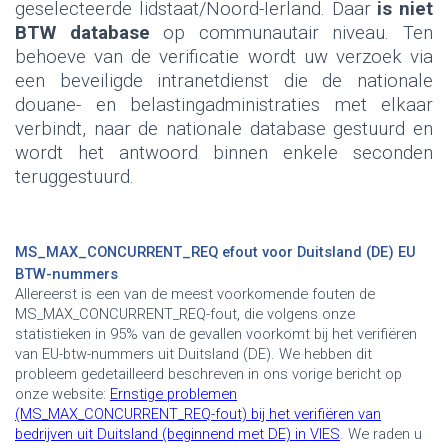
geselecteerde lidstaat/Noord-Ierland. Daar
is niet
BTW database
op communautair niveau. Ten
behoeve van de verificatie wordt uw verzoek via
een beveiligde intranetdienst die de nationale
douane- en belastingadministraties met elkaar
verbindt, naar de nationale database gestuurd en
wordt het antwoord binnen enkele seconden
teruggestuurd.
MS_MAX_CONCURRENT_REQ
e
fout voor Duitsland (DE) EU
BTW-nummers
Allereerst is een van de meest voorkomende fouten de
MS_MAX_CONCURRENT_REQ-fout, die volgens onze
statistieken in 95% van de gevallen voorkomt bij het verifiëren
van EU-btw-nummers uit Duitsland (DE).
We hebben dit
probleem gedetailleerd beschreven in ons vorige bericht op
onze website:
Ernstige problemen
(MS_MAX_CONCURRENT_REQ-fout) bij het verifiëren van
bedrijven uit Duitsland (beginnend met DE) in VIES
.
We raden u