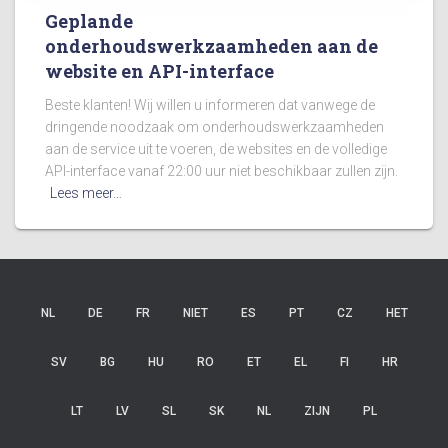
Geplande
onderhoudswerkzaamheden aan de
website en API-interface
Beste klanten! Wij willen u informeren dat vanwege de
dringende noodzaak om onderhoudswerkzaamheden
aan de service uit te voeren, de websites en de volledige
API-interface vanaf 22:00 uur niet beschikbaar zullen zijn.
Lees meer…
NL
DE
FR
NIET
ES
PT
CZ
HET
SV
BG
HU
RO
ET
EL
FI
HR
LT
LV
SL
SK
NL
ZIJN
PL