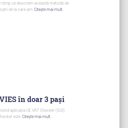
. În timp ce descriem această metodă de
noștri de la care am
Citeşte mai mult…
VIES în doar 3 pași
folosind aplicația UE VAT Checker (GUI)
 Checker este
Citeşte mai mult…