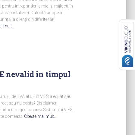
entru întreprinderile mici și mijlocii, în
ransfrontaliere). Datorită acoperirii
nță la clienți din diferite țări,
ai mult…
 nevalid în timpul
ărului de TVA al UE în VIES a eșuat sau
orect sau nu există? Disclaimer
abil pentru gestionarea Sistemului VIES,
ate contează
Citeşte mai mult…