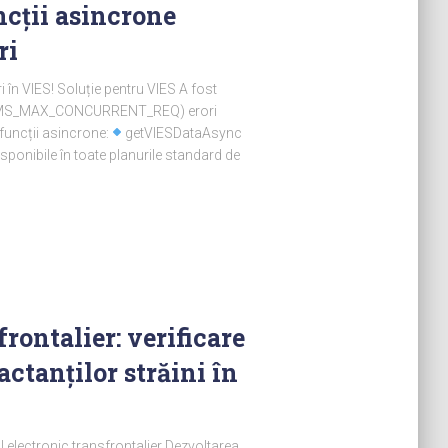
ncții asincrone
ri
ri în VIES! Soluție pentru VIES A fost
ne (MS_MAX_CONCURRENT_REQ) erori
uncții asincrone:
getVIESDataAsync
ponibile în toate planurile standard de
rontalier: verificare
ctanților străini în
 electronic transfrontalier Dezvoltarea