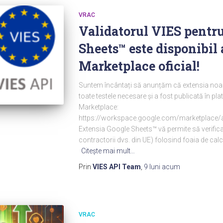
VRAC
Validatorul VIES pentr
Sheets™ este disponibil
Marketplace oficial!
Suntem încântați să anunțăm că extensia noa
toate testele necesare și a fost publicată în 
Marketplace:
https://workspace.google.com/marketplace/a
Extensia Google Sheets™ vă permite să verificați
contractorii dvs. din UE) folosind foaia de cal
Citeşte mai mult…
Prin
VIES API Team
,
9 luni
acum
VRAC