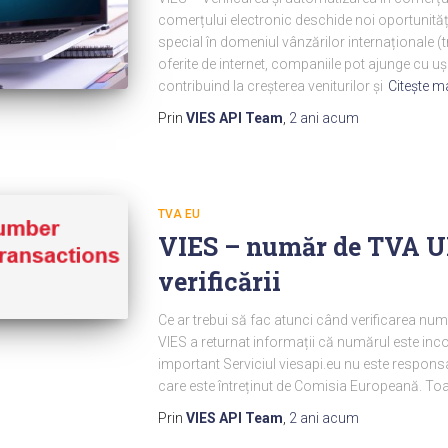
comerțului electronic deschide noi oportunități p
special în domeniul vânzărilor internaționale (t
oferite de internet, companiile pot ajunge cu ușuri
contribuind la creșterea veniturilor și
Citeşte m
Prin
VIES API Team
,
2 ani
acum
TVA EU
VIES – număr de TVA UE
verificării
Ce ar trebui să fac atunci când verificarea num
VIES a returnat informații că numărul este inc
important Serviciul viesapi.eu nu este respons
care este întreținut de Comisia Europeană. To
Prin
VIES API Team
,
2 ani
acum