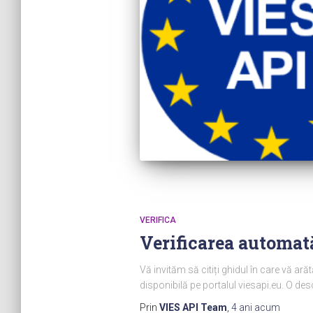
VERIFICA
Verificarea automat
Vă invităm să citiți ghidul în care vă ară
disponibilă pe portalul viesapi.eu. O descr
Prin
VIES API Team
,
4 ani
acum