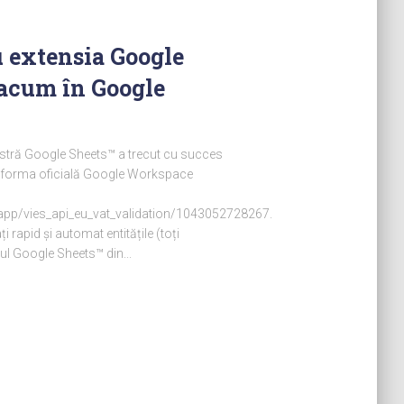
u extensia Google
 acum în Google
stră Google Sheets™ a trecut cu succes
platforma oficială Google Workspace
pp/vies_api_eu_vat_validation/1043052728267.
 rapid și automat entitățile (toți
cul Google Sheets™ din...