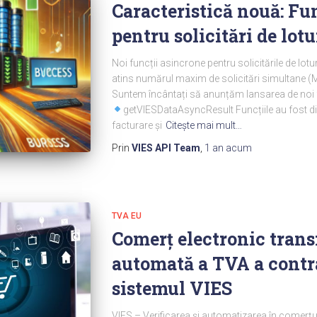
Caracteristică nouă: Fu
pentru solicitări de lotu
Noi funcții asincrone pentru solicitările de lotu
atins numărul maxim de solicitări simulta
Suntem încântați să anunțăm lansarea de noi f
getVIESDataAsyncResult Funcțiile au fost dis
facturare și
Citeşte mai mult…
Prin
VIES API Team
,
1 an
acum
TVA EU
Comerț electronic transf
automată a TVA a contra
sistemul VIES
VIES – Verificarea și automatizarea în comerțul