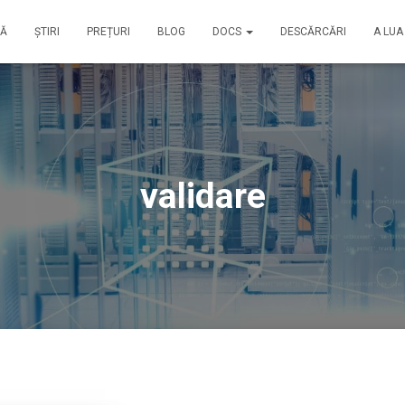
SĂ
ȘTIRI
PREȚURI
BLOG
DOCS
DESCĂRCĂRI
A LUA
validare