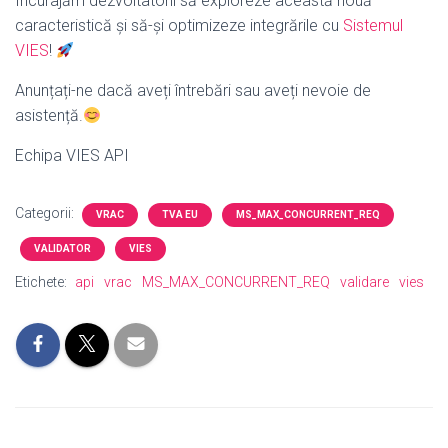
Încurajăm dezvoltatorii să exploreze această nouă
caracteristică și să-și optimizeze integrările cu
Sistemul
VIES
!
Anunțați-ne dacă aveți întrebări sau aveți nevoie de
asistență.
Echipa VIES API
Categorii:
VRAC
TVA EU
MS_MAX_CONCURRENT_REQ
VALIDATOR
VIES
Etichete:
api
vrac
MS_MAX_CONCURRENT_REQ
validare
vies