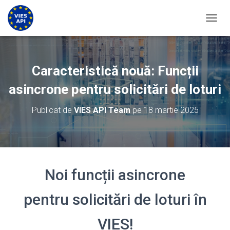
COMUT
Caracteristică nouă: Funcții
asincrone pentru solicitări de loturi
Publicat de
VIES API Team
pe
18 martie 2025
Noi funcții asincrone
pentru solicitări de loturi în
VIES!