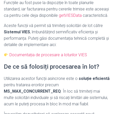
Funcțiile au fost puse la dispoziție în toate planurile
standard, iar facturarea pentru cererile trimise este aceeași
ca pentru cele deja disponibile
getVIESData
caracteristică.
Aceste funcții vă permit să trimiteți solicitări de lot către
Sistemul VIES
, îmbunătățind semnificativ eficiența și
performanța. Puteți găsi documentația tehnică completă și
detaliile de implementare aici:
Documentația de procesare a loturilor VIES
De ce să folosiți procesarea în lot?
Utilizarea acestor funcții asincrone este o
soluție eficientă
pentru tratarea erorilor precum
MS_MAX_CONCURRENT_REQ
. În loc să trimiteți mai
multe solicitări individuale și să riscați limitări ale sistemului,
acum le puteți procesa în bloc în mod mai fiabil.