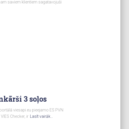
esam saviem klientiem sagatavojuši
kārši 3 soļos
t portālā viesapi.eu pieejamo ES PVN
VIES Checker, ir
Lasīt vairāk…