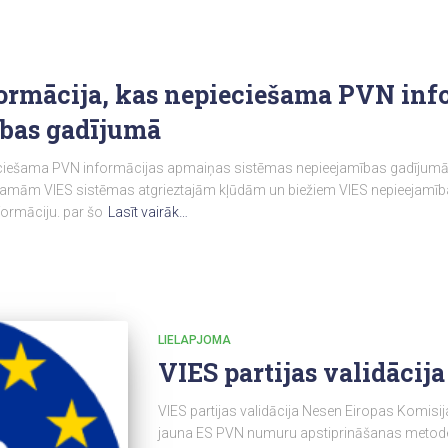
formācija, kas nepieciešama PVN inf
ības gadījumā
ciešama PVN informācijas apmaiņas sistēmas nepieejamības gadījumā Cie
jamām VIES sistēmas atgrieztajām kļūdām un biežiem VIES nepieejamī
formāciju. par šo
Lasīt vairāk…
LIELAPJOMA
VIES partijas validācija
VIES partijas validācija Nesen Eiropas Komisija
jauna ES PVN numuru apstiprināšanas metode. D