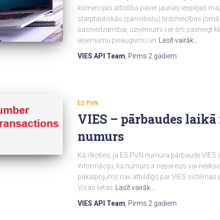
komercijas attīstība paver jaunas iespējas m
starptautiskās (pārrobežu) tirdzniecības jomā.
sasniedzamībai, uzņēmumi var ērti sasniegt kli
ieņēmumu pieaugumu un
Lasīt vairāk…
VIES API Team
, Pirms
2 gadiem
ES PVN
VIES – pārbaudes laikā
numurs
Kā rīkoties, ja ES PVN numura pārbaude VIES s
informāciju, ka numurs ir nepareizs vai neeksi
pakalpojums nav atbildīgs par VIES sistēmas p
Visas lietas
Lasīt vairāk…
VIES API Team
, Pirms
2 gadiem