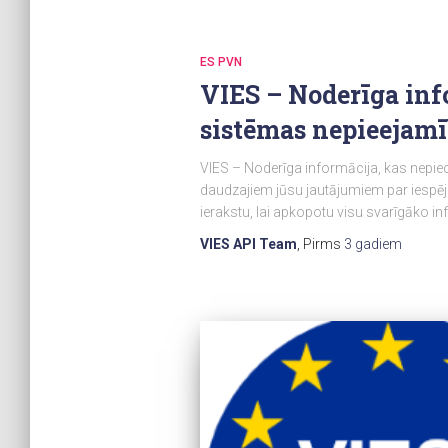
ES PVN
VIES – Noderīga in
sistēmas nepieejam
VIES – Noderīga informācija, kas nepie
daudzajiem jūsu jautājumiem par iespē
ierakstu, lai apkopotu visu svarīgāko in
VIES API Team
, Pirms
3 gadiem