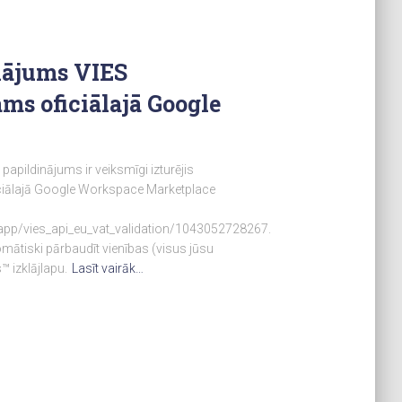
nājums VIES
ams oficiālajā Google
apildinājums ir veiksmīgi izturējis
ficiālajā Google Workspace Marketplace
pp/vies_api_eu_vat_validation/1043052728267.
mātiski pārbaudīt vienības (visus jūsu
 izklājlapu.
Lasīt vairāk…