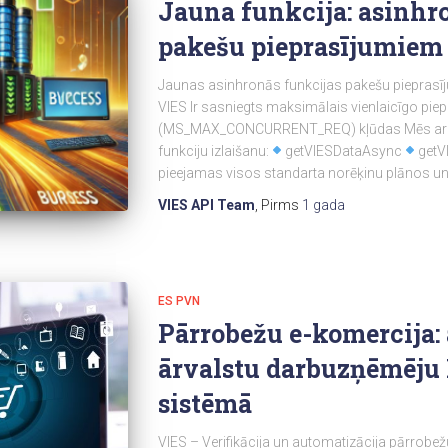
Jauna funkcija: asinhr
pakešu pieprasījumiem
Jaunas asinhronās funkcijas pakešu piepras
VIES Ir sasniegts maksimālais vienlaicīgo pie
(MS_MAX_CONCURRENT_REQ) kļūdas Mēs ar pr
funkciju izlaišanu:
getVIESDataAsync
getV
pieejamas visos standarta norēķinu plānos u
VIES API Team
, Pirms
1 gada
ES PVN
Pārrobežu e-komercija:
ārvalstu darbuzņēmēju
sistēmā
VIES – Verifikācija un automatizācija pārrobež