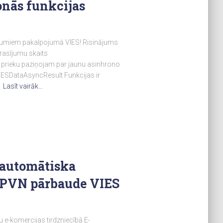
onās funkcijas
ījumiem pakalpojumā VIES! Risinājums
prasījumu skaits
ieku paziņojam par jaunu asinhrono
IESDataAsyncResult Funkcijas ir
n
Lasīt vairāk…
 automātiska
 PVN pārbaude VIES
u e-komercijas tirdzniecībā E-