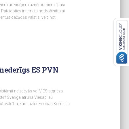
aziem un vidējiem uzņēmumiem, īpaši
 Pateicoties interneta nodrošinātajai
entus dažādās valstīs, veicinot
 nederīgs ES PVN
istēmā neizdevās vai VIES atgrieza
stē? Svarīga atruna Viesapi.eu
ārvaldību, kuru uztur Eiropas Komisija.