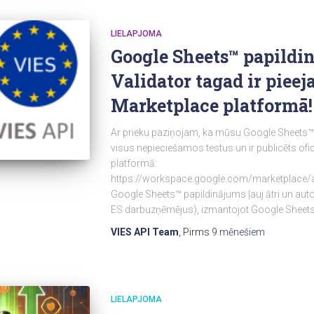
LIELAPJOMA
Google Sheets™ papildi
Validator tagad ir pieej
Marketplace platformā!
Ar prieku paziņojam, ka mūsu Google Sheets™ p
visus nepieciešamos testus un ir publicēts o
platformā:
https://workspace.google.com/marketplace/a
Google Sheets™ papildinājums ļauj ātri un auto
ES darbuzņēmējus), izmantojot Google Sheets™
VIES API Team
, Pirms
9 mēnešiem
LIELAPJOMA