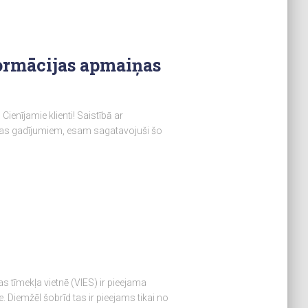
ormācijas apmaiņas
nījamie klienti! Saistībā ar
bas gadījumiem, esam sagatavojuši šo
s tīmekļa vietnē (VIES) ir pieejama
iemžēl šobrīd tas ir pieejams tikai no