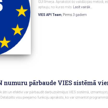
GUI līmeņa. Aprakstot šo validācijas metodi, 
aptauju, no kuras mēs
Lasīt vairāk…
VIES API Team
, Pirms
3 gadiem
 numuru pārbaude VIES sistēmā vien
cik ātri un efektīvi var pārbaudīt darbuzņēmējus VIES sistēmā, izmantojo
Detalizēts visu pieejamo funkciju apraksts, ko var izmantot programmā 