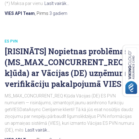
(*) Maksa par vienu
Lasīt vairāk…
VIES API Team
, Pirms
3 gadiem
ES PVN
[RISINĀTS] Nopietnas problēmas
(MS_MAX_CONCURRENT_REQ
kļūda) ar Vācijas (DE) uzņēmumu
verifikāciju pakalpojumā VIES
MS_MAX_CONCURRENT_REQ Kļūda Vācijas (DE) ES PVN
numuriem — risinājums, izmantojot jaunu asinhrono funkciju
getVIESDataAsync Cienījamie klienti! Tā kā jūs esat nosūtījis daudz
ziņojumu par nespēju pārbaudīt līgumslēdzējus PVN informācijas
un apmaiņas sistēmā (VIES), kuri izmanto Vācijas ES PVN numuru
(DE), mēs
Lasīt vairāk…