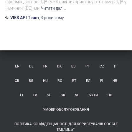
інформацією про ПДВ (VIES), які використовують номер ПДВ у
Німеччині (DE), ми
Читати далі…
За
VIES API Team
,
3 роки
тому
EN
DE
FR
DK
ES
PT
CZ
IT
СВ
BG
HU
RO
ET
ЕЛ
FI
HR
LT
LV
SL
SK
NL
БУТИ
ПЛ
УМОВИ ОБСЛУГОВУВАННЯ
ПОЛІТИКА КОНФІДЕНЦІЙНОСТІ ДЛЯ КОРИСТУВАЧІВ GOOGLE
ТАБЛИЦЬ™