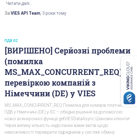
Читати далі…
За
VIES API Team
,
3 роки
тому
ПДВ ЄС
[ВИРІШЕНО] Серйозні проблеми
(помилка
MS_MAX_CONCURRENT_REQ) із
перевіркою компаній з
Німеччини (DE) у VIES
MS_MAX_CONCURRENT_REQ Помилка для номерів платника
ПДВ у Німеччині (DE) у ЄС – обхідне рішення за допомогою
нової асинхронної функції getVIESDataAsync Шановні клієнти!
Через велику кількість надісланих вами звітів щодо
неможливості перевірити підрядників у системі обміну