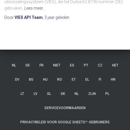
uitwisselingssysteem (VIES), die het Duitse EU BTW-nummer (DE)
gebruiken,
Lees meer…
Door
VIES API Team
,
3 jaar
geleden
NL
DE
FR
NIET
ES
PT
CZ
HET
SV
BG
HU
RO
ET
EL
FI
HR
LT
LV
SL
SK
NL
ZIJN
PL
SERVICEVOORWAARDEN
PRIVACYBELEID VOOR GOOGLE SHEETS™-GEBRUIKERS