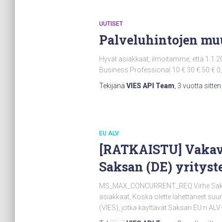
UUTISET
Palveluhintojen muu
Hyvät asiakkaat, ilmoitamme, että 1.1.2
Business Professional 10 € 30 € 50 € 0,
Tekijänä
VIES API Team
,
3 vuotta
sitten
EU ALV
[RATKAISTU] Vaka
Saksan (DE) yrityst
MS_MAX_CONCURRENT_REQ Virhe Saksan 
asiakkaat, Koska olette lähettäneet suur
(VIES), jotka käyttävät Saksan EU:n AL