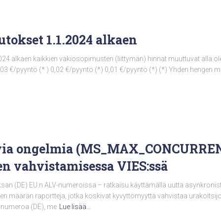
tokset 1.1.2024 alkaen
024 alkaen kaikkien vakiosopimusten (liittymän) hinnat muuttuvat alla o
03 €/pyyntö (* ) 0,02 €/pyyntö (*) 0,01 €/pyyntö (*) (*) Yhden hengen 
via ongelmia (MS_MAX_CONCURREN
en vahvistamisessa VIES:ssä
(DE) EU:n ALV-numeroissa – ratkaisu käyttämällä uutta asynkronist
en määrän raportteja, jotka koskivat kyvyttömyyttä vahvistaa urakoitsijoi
V-numeroa (DE), me
Lue lisää…