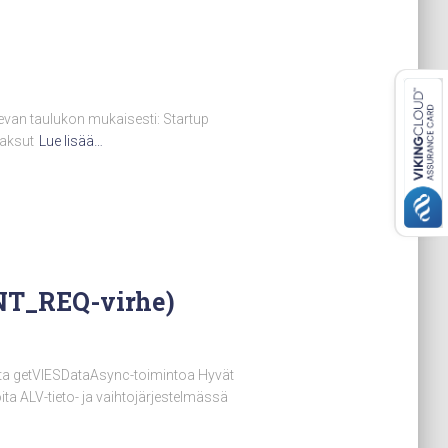
levan taulukon mukaisesti: Startup
maksut
Lue lisää…
T_REQ-virhe)
a getVIESDataAsync-toimintoa Hyvät
ta ALV-tieto- ja vaihtojärjestelmässä