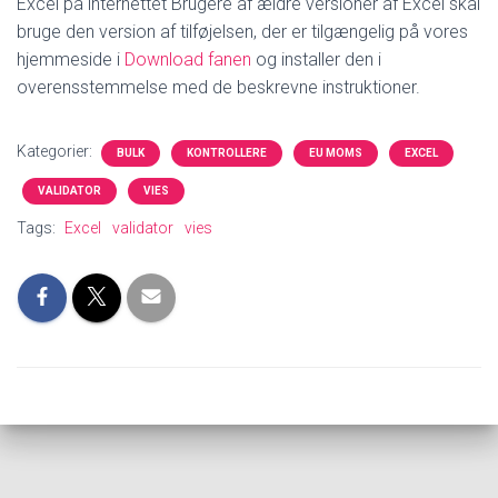
Excel på internettet Brugere af ældre versioner af Excel skal
bruge den version af tilføjelsen, der er tilgængelig på vores
hjemmeside i
Download fanen
og installer den i
overensstemmelse med de beskrevne instruktioner.
Kategorier:
BULK
KONTROLLERE
EU MOMS
EXCEL
VALIDATOR
VIES
Tags:
Excel
validator
vies