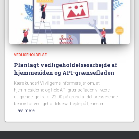
VEDLIGEHOLDELSE
Planlagt vedligeholdelsesarbejde af
hjemmesiden og API-grænsefladen
Kære kunder! Vi vil gerne informere jer om, at
hjemmesiderne og hele API-grænsefladen vil være
utilgængelige fra kl. 22:00 på grund af det presserende
behov for vedligeholdelsesarbejde på tjenesten.
Læs mere…