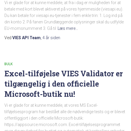
Vi er glade for at kunne meddele, at fra i dag er muligheden for at
betale med kort blevet aktiveret på vores hjemmeside (viesapi.eu).
Du kan betale for viesapi.eu-tjenester i fem enkle trin: 1. Log ind på
din konto 2. På fanen Grundlæggende oplysninger skal du udfylde
EU-momsnummeret 3. Gå til
Læs mere…
Ved
VIES API Team
,
4 år
siden
BULK
Excel-tilføjelse VIES Validator er
tilgængelig i den officielle
Microsoft-butik nu!
Vi er glade for at kunne meddele, at vores MS Excel-
tilføjelsesprogram har bestået alle de nødvendige tests og er blevet
offentliggjort i den officielle Microsoft-butik:
https://appsource.microsoft.com. Excel-tilføjelsesprogrammet
giver dig mulighed for hurtigt og automatisk at kontrollere enheder