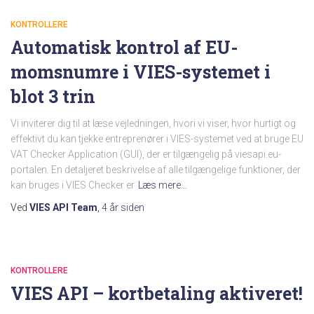
KONTROLLERE
Automatisk kontrol af EU-
momsnumre i VIES-systemet i
blot 3 trin
Vi inviterer dig til at læse vejledningen, hvori vi viser, hvor hurtigt og
effektivt du kan tjekke entreprenører i VIES-systemet ved at bruge EU
VAT Checker Application (GUI), der er tilgængelig på viesapi.eu-
portalen. En detaljeret beskrivelse af alle tilgængelige funktioner, der
kan bruges i VIES Checker er
Læs mere…
Ved
VIES API Team
,
4 år
siden
KONTROLLERE
VIES API – kortbetaling aktiveret!