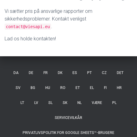
Vi sætter pris på ansvarlige rapporter om
sikkerhedsproblemer. Kontakt venligst
.
contact@viesapi.eu
Lad os holde kontakten!
DA
DE
FR
DK
ES
PT
CZ
DET
SV
BG
HU
RO
ET
EL
FI
HR
LT
LV
SL
SK
NL
VÆRE
PL
SERVICEVILKÅR
PRIVATLIVSPOLITIK FOR GOOGLE SHEETS™-BRUGERE