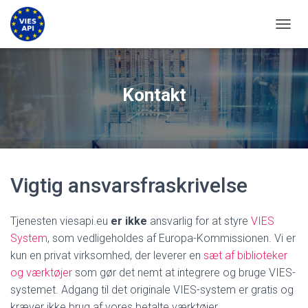
SLÅ N
Kontakt
Vigtig ansvarsfraskrivelse
Tjenesten viesapi.eu
er ikke
ansvarlig for at styre
VIES
System
, som vedligeholdes af Europa-Kommissionen. Vi er
kun en privat virksomhed, der leverer en
sæt af biblioteker
og værktøjer
som gør det nemt at integrere og bruge VIES-
systemet. Adgang til det originale VIES-system er gratis og
kræver ikke brug af vores betalte værktøjer.