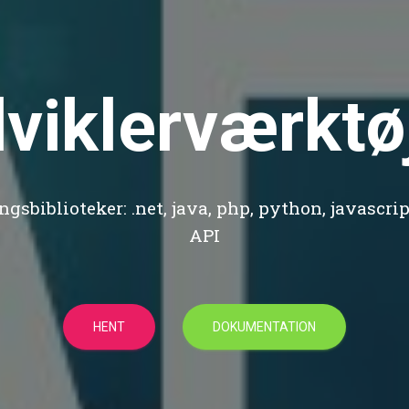
viklerværktø
sbiblioteker: .net, java, php, python, javascrip
API
HENT
DOKUMENTATION