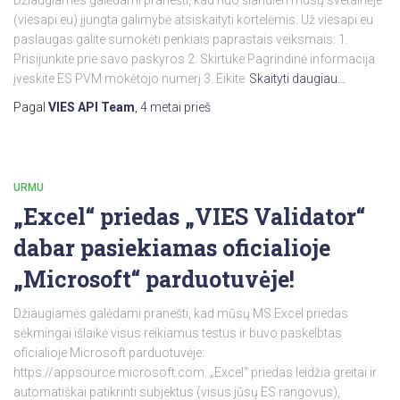
(viesapi.eu) įjungta galimybė atsiskaityti kortelėmis. Už viesapi.eu
paslaugas galite sumokėti penkiais paprastais veiksmais: 1.
Prisijunkite prie savo paskyros 2. Skirtuke Pagrindinė informacija
įveskite ES PVM mokėtojo numerį 3. Eikite
Skaityti daugiau…
Pagal
VIES API Team
,
4 metai
prieš
URMU
„Excel“ priedas „VIES Validator“
dabar pasiekiamas oficialioje
„Microsoft“ parduotuvėje!
Džiaugiamės galėdami pranešti, kad mūsų MS Excel priedas
sėkmingai išlaikė visus reikiamus testus ir buvo paskelbtas
oficialioje Microsoft parduotuvėje:
https://appsource.microsoft.com. „Excel“ priedas leidžia greitai ir
automatiškai patikrinti subjektus (visus jūsų ES rangovus),