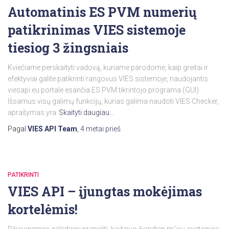
Automatinis ES PVM numerių
patikrinimas VIES sistemoje
tiesiog 3 žingsniais
Kviečiame perskaityti vadovą, kuriame parodome, kaip greitai ir
efektyviai galite patikrinti rangovus VIES sistemoje, naudojantis
viesapi.eu portale esančia ES PVM tikrintojo programa (GUI).
Išsamus visų galimų funkcijų, kurias galima naudoti VIES Checker,
aprašymas yra
Skaityti daugiau…
Pagal
VIES API Team
,
4 metai
prieš
PATIKRINTI
VIES API – įjungtas mokėjimas
kortelėmis!
Džiaugiamės galėdami pranešti, kad nuo šiandien mūsų svetainėje