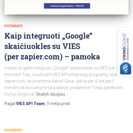
PATIKRINTI
Kaip integruoti „Google“
skaičiuokles su VIES
(per zapier.com) – pamoka
Įvadas Ar galite integruoti „Google“ skaičiuokles su VIES per 4
minutes? Taip, naudojant VIES API integracijų programą, esančią
zapier.com, tai įmanoma dabar! Gerai, gal ne per 4, bet per 5
minutes tikrai turėtume tai padaryti, pradėkime! Toliau pateikiami
trumpi žingsniai
Skaityti daugiau…
Pagal
VIES API Team
,
3 metai
prieš
PATIKRINTI