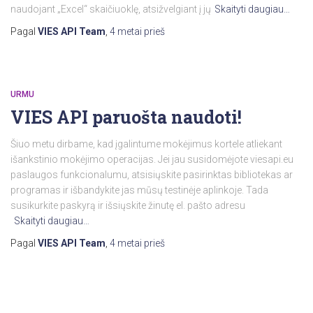
naudojant „Excel“ skaičiuoklę, atsižvelgiant į jų
Skaityti daugiau…
Pagal
VIES API Team
,
4 metai
prieš
URMU
VIES API paruošta naudoti!
Šiuo metu dirbame, kad įgalintume mokėjimus kortele atliekant
išankstinio mokėjimo operacijas. Jei jau susidomėjote viesapi.eu
paslaugos funkcionalumu, atsisiųskite pasirinktas bibliotekas ar
programas ir išbandykite jas mūsų testinėje aplinkoje. Tada
susikurkite paskyrą ir išsiųskite žinutę el. pašto adresu
Skaityti daugiau…
Pagal
VIES API Team
,
4 metai
prieš